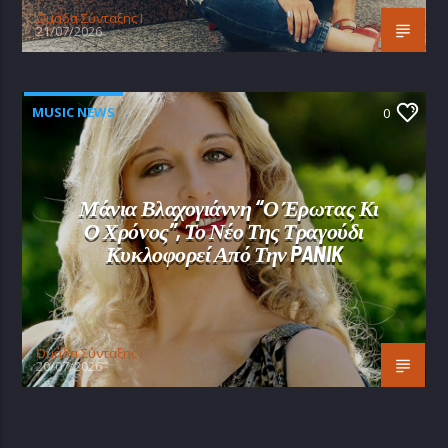
Oμάδα Σύνταξης Ι
21/07/2026
MUSIC NEWS
0
Μάνια Βλαχογιάννη “Ο Έρωτας Κι
Ο Χρόνος”, Το Νέο Της Τραγούδι
Κυκλοφορεί Από Την PANIK
Oμάδα Σύνταξης Ι
20/07/2026