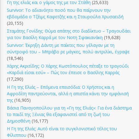
Γη της ελιάς και ο γάμος της με τον Στάθη
(25,633)
Survivor: Το αδιανόητο ποσό που θα παίρνουν την
εβδομάδα ο Τζέιμς Καφετζής και η Σταυρούλα Χρυσαειδή
(20,155)
Σταμάτης Γονίδης: Θύμα απάτης στο διαδίκτυο – Τραγουδάει
για τον Βασίλη Καρρά με τον Νοτη Σφακιανάκη
(19,628)
Survivor: Έκρηξη Δάντη με παίκτες που γέλαγαν με τη
σύντροφό του – Μπράβο ρε μάγκες, πολύ αντριλίκι, έγραψε
(18,546)
Χάρης Ακριτίδης: Ο Χάρης Κωστόπουλος πέταξε το τραγούδι
«Καρδιά είσαι εσύ» – Πώς τον έπεισε ο Βασίλης Καρράς
(17,290)
Η Γη της Ελιάς – Επόμενα επεισόδια: Ο Χρήστος και η
Αφροδίτη παντρεύονται, αλλά η απιστία κάνει την εμφάνισή
της
(16,905)
Βάσια Παναγοπούλου για τη «Γη της Ελιάς»: Για ένα διάστημα
το παιδί της Ξένιας θα εξαφανιστεί από τη ζωή του
Δημοσθένη
(16,177)
Η Γη της Ελιάς: Αυτό είναι το συγκλονιστικό τέλος του
Φίλιππου
(16,172)