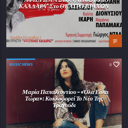
ΚΑΛΔΑΡΑ” Στο ΘΕΑΤΡΟ ΒΡΑΧΩΝ
Oμάδα Σύνταξης Ι
25/07/2026
MUSIC NEWS
0
Μαρία Παπαλεοντίου – «Όλα Είναι
Τώρα»: Κυκλοφορεί Το Νέο Της
Τραγούδι