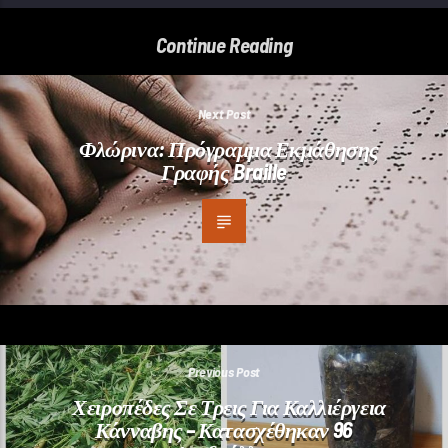
Continue Reading
Next Post
Φλώρινα: Πρόγραμμα Εκμάθησης
Γραφής Braille
Previous Post
Χειροπέδες Σε Τρεις Για Καλλιέργεια
Κάνναβης – Κατασχέθηκαν 96