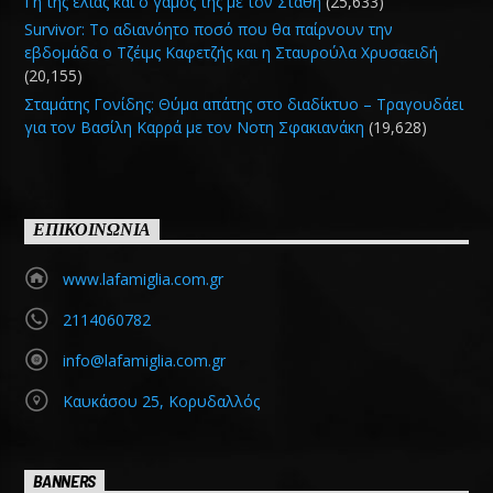
Γη της ελιάς και ο γάμος της με τον Στάθη
(25,633)
Survivor: Το αδιανόητο ποσό που θα παίρνουν την
εβδομάδα ο Τζέιμς Καφετζής και η Σταυρούλα Χρυσαειδή
(20,155)
Σταμάτης Γονίδης: Θύμα απάτης στο διαδίκτυο – Τραγουδάει
για τον Βασίλη Καρρά με τον Νοτη Σφακιανάκη
(19,628)
ΕΠΙΚΟΙΝΩΝΙΑ
www.lafamiglia.com.gr
2114060782
info@lafamiglia.com.gr
Καυκάσου 25, Κορυδαλλός
BANNERS