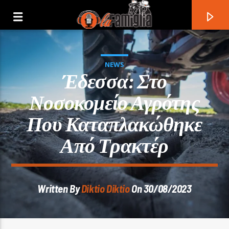
NEWS
Έδεσσα: Στο
Νοσοκομείο Αγρότης
Που Καταπλακώθηκε
Από Τρακτέρ
Written By
Diktio Diktio
On 30/08/2023
Current Track
Title
Artist