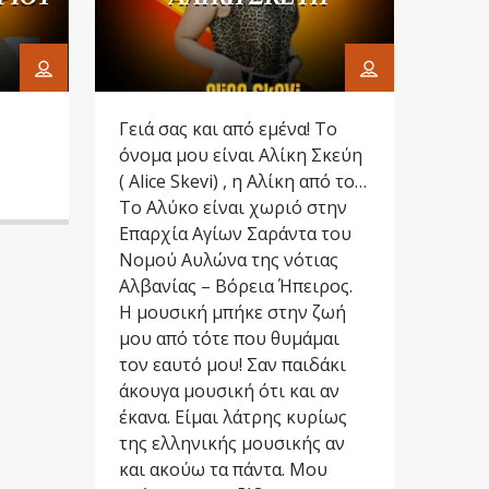
Γειά σας και από εμένα! Το
όνομα μου είναι Αλίκη Σκεύη
( Alice Skevi) , η Αλίκη από το
Αλύκο όπως με φωνάζουν
Το Αλύκο είναι χωριό στην
όσοι με γνωρίζουν και
Επαρχία Αγίων Σαράντα του
πραγματικά το διασκεδάζω
Νομού Αυλώνα της νότιας
αυτό το λογοπαίγνιο. Αγαπάω
Αλβανίας – Βόρεια Ήπειρος.
το χωρίο μου, όπου πέρασα
Η μουσική μπήκε στην ζωή
τα παιδικά μου καλοκαίρια
μου από τότε που θυμάμαι
και έχω πολύ όμορφες
τον εαυτό μου! Σαν παιδάκι
αναμνήσεις .
άκουγα μουσική ότι και αν
έκανα. Είμαι λάτρης κυρίως
της ελληνικής μουσικής αν
και ακούω τα πάντα. Μου