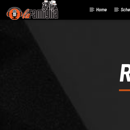
Home
Sche
Current Track
Title
Artist
R