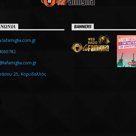
ΙΝΩΝΙΑ
BANNERS
lafamiglia.com.gr
4060782
@lafamiglia.com.gr
κάσου 25, Κορυδαλλός