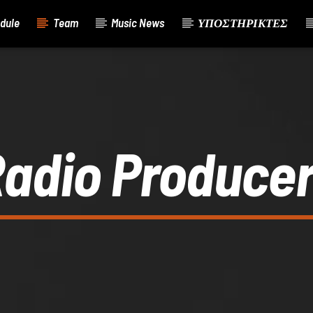
dule
Team
Music News
ΥΠΟΣΤΗΡΙΚΤΕΣ
adio Produce