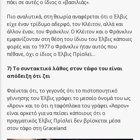
πάει σε αυτές ο ίδιος ο «βασιλιάς».
Πιο αναλυτικά, στη θεωρία αναφέρεται ότι ο Έλβις
είχε έναν τρίδυμο αδερφό, τον Κλέιτον, αλλά και
άλλον έναν, τον Φράνκλιν. Ο Κλέιτον και ο Φράνκλιν
εμφανίζονταν στη θέση του ίδιου του Έλβις κάποιες
φορές και το 1977 ο Φράνκλιν ήταν αυτός που
πέθανε, όχι ο ίδιος ο Έλβις Πρίσλεϊ…
7) Το συντακτικό λάθος στον τάφο του είναι
απόδειξη ότι ζει
Φαίνεται ότι, το γεγονός ότι το πιστοποιητικό
γέννησης του Έλβις γράφει το μεσαίο όνομά του ως
«Άρον» και το ότι η ταφόπλακα του γράφει «Άαρον»
είναι αρκετό για να πείσει κάποιους ότι ο
πραγματικός Έλβις Πρίσλεϊ δεν βρίσκεται μέσα
στον τάφο στη Graceland.