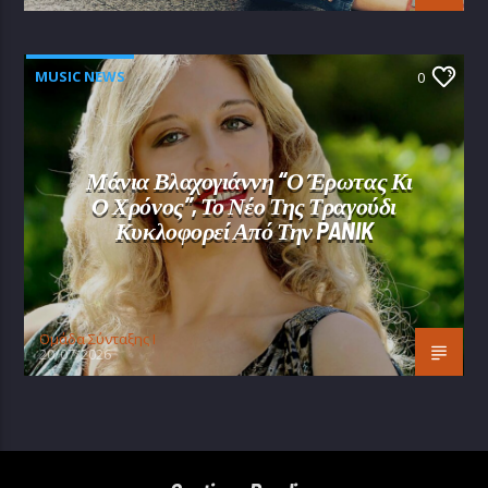
MUSIC NEWS
0
Μάνια Βλαχογιάννη “Ο Έρωτας Κι
Ο Χρόνος”, Το Νέο Της Τραγούδι
Κυκλοφορεί Από Την PANIK
Oμάδα Σύνταξης Ι
20/07/2026