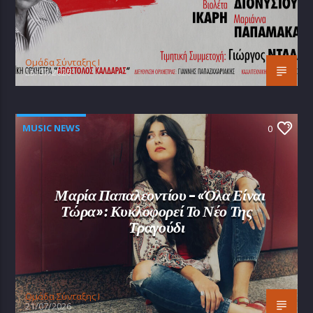
Oμάδα Σύνταξης Ι
25/07/2026
MUSIC NEWS
0
Μαρία Παπαλεοντίου – «Όλα Είναι
Τώρα»: Κυκλοφορεί Το Νέο Της
Τραγούδι
Oμάδα Σύνταξης Ι
21/07/2026