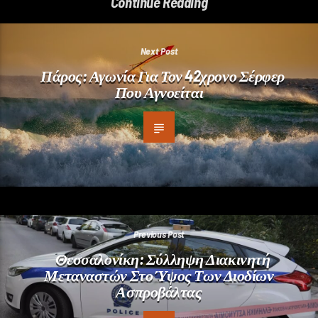
Continue Reading
Next Post
Πάρος: Αγωνία Για Τον 42χρονο Σέρφερ
Που Αγνοείται
Previous Post
Θεσσαλονίκη: Σύλληψη Διακινητή
Μεταναστών Στο Ύψος Των Διοδίων
Ασπροβάλτας