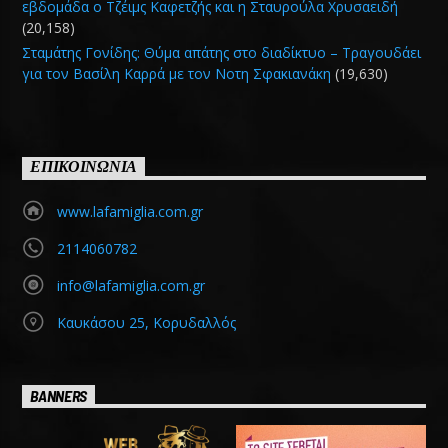
εβδομάδα ο Τζέιμς Καφετζής και η Σταυρούλα Χρυσαειδή
(20,158)
Σταμάτης Γονίδης: Θύμα απάτης στο διαδίκτυο – Τραγουδάει
για τον Βασίλη Καρρά με τον Νοτη Σφακιανάκη
(19,630)
ΕΠΙΚΟΙΝΩΝΙΑ
www.lafamiglia.com.gr
2114060782
info@lafamiglia.com.gr
Καυκάσου 25, Κορυδαλλός
BANNERS