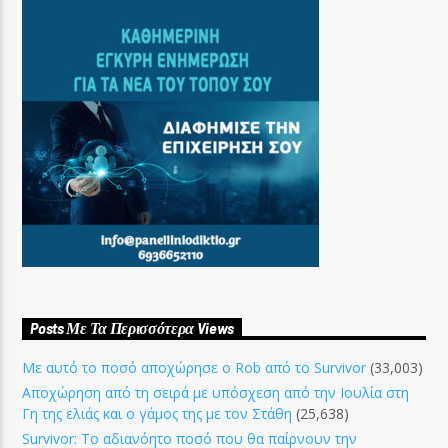
Posts Με Τα Περισσότερα Views
Με αυτό το ποσό αποχώρησε ο Rob από το Survivor
(33,003)
Αποχώρηση από τη σειρά με υπόσχεση από την Ιουλία στη
Γη της ελιάς και ο γάμος της με τον Στάθη
(25,638)
Survivor: Το αδιανόητο ποσό που θα παίρνουν την