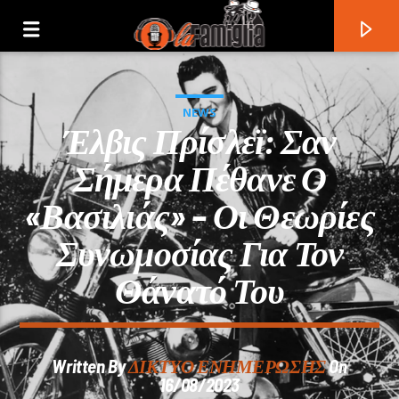
NEWS
Έλβις Πρίσλεϊ: Σαν
Σήμερα Πέθανε Ο
«βασιλιάς» – Οι Θεωρίες
Συνωμοσίας Για Τον
Θάνατό Του
Current Track
Written By
ΔΙΚΤΥΟ ΕΝΗΜΕΡΩΣΗΣ
On
Title
16/08/2023
Artist