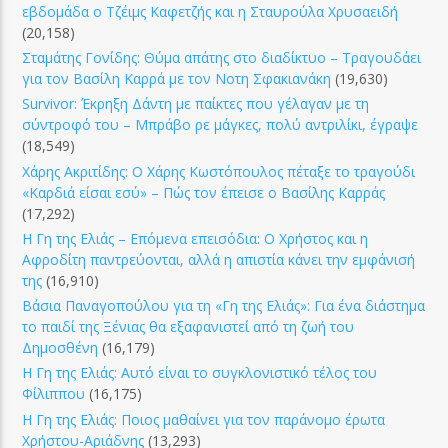
εβδομάδα ο Τζέιμς Καφετζής και η Σταυρούλα Χρυσαειδή
(20,158)
Σταμάτης Γονίδης: Θύμα απάτης στο διαδίκτυο – Τραγουδάει
για τον Βασίλη Καρρά με τον Νοτη Σφακιανάκη
(19,630)
Survivor: Έκρηξη Δάντη με παίκτες που γέλαγαν με τη
σύντροφό του – Μπράβο ρε μάγκες, πολύ αντριλίκι, έγραψε
(18,549)
Χάρης Ακριτίδης: Ο Χάρης Κωστόπουλος πέταξε το τραγούδι
«Καρδιά είσαι εσύ» – Πώς τον έπεισε ο Βασίλης Καρράς
(17,292)
Η Γη της Ελιάς – Επόμενα επεισόδια: Ο Χρήστος και η
Αφροδίτη παντρεύονται, αλλά η απιστία κάνει την εμφάνισή
της
(16,910)
Βάσια Παναγοπούλου για τη «Γη της Ελιάς»: Για ένα διάστημα
το παιδί της Ξένιας θα εξαφανιστεί από τη ζωή του
Δημοσθένη
(16,179)
Η Γη της Ελιάς: Αυτό είναι το συγκλονιστικό τέλος του
Φίλιππου
(16,175)
Η Γη της Ελιάς: Ποιος μαθαίνει για τον παράνομο έρωτα
Χρήστου-Αριάδνης
(13,293)