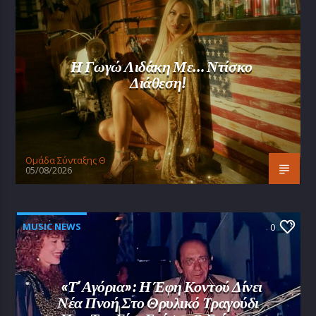
Η Γωγώ Λιδάκη Με… Ντίσκο
Διάθεση!
Oμάδα Σύνταξης Θ
05/08/2026
MUSIC NEWS
0
«Τ’ Αγόρια»: Η Έφη Κοντού Δίνει
Νέα Πνοή Στο Θρυλικό Τραγούδι