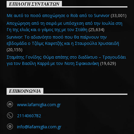
ΕΠΙΛΟΓΗ ΣΥΝΤΑΚΤΩΝ
Με αυτό το ποσό αποχώρησε ο Rob από το Survivor
(33,001)
Αποχώρηση από τη σειρά με υπόσχεση από την Ιουλία στη
Γη της ελιάς και ο γάμος της με τον Στάθη
(25,634)
Survivor: Το αδιανόητο ποσό που θα παίρνουν την
εβδομάδα ο Τζέιμς Καφετζής και η Σταυρούλα Χρυσαειδή
(20,155)
Σταμάτης Γονίδης: Θύμα απάτης στο διαδίκτυο – Τραγουδάει
για τον Βασίλη Καρρά με τον Νοτη Σφακιανάκη
(19,629)
ΕΠΙΚΟΙΝΩΝΙΑ
www.lafamiglia.com.gr
2114060782
info@lafamiglia.com.gr