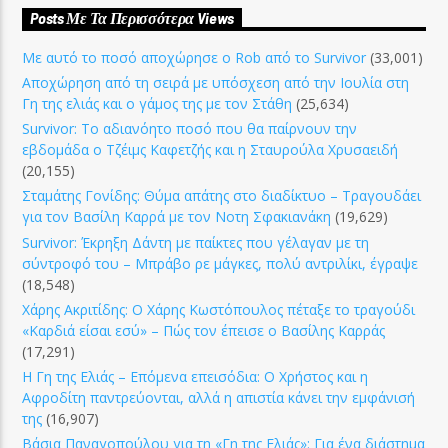
Posts Με Τα Περισσότερα Views
Με αυτό το ποσό αποχώρησε ο Rob από το Survivor
(33,001)
Αποχώρηση από τη σειρά με υπόσχεση από την Ιουλία στη
Γη της ελιάς και ο γάμος της με τον Στάθη
(25,634)
Survivor: Το αδιανόητο ποσό που θα παίρνουν την
εβδομάδα ο Τζέιμς Καφετζής και η Σταυρούλα Χρυσαειδή
(20,155)
Σταμάτης Γονίδης: Θύμα απάτης στο διαδίκτυο – Τραγουδάει
για τον Βασίλη Καρρά με τον Νοτη Σφακιανάκη
(19,629)
Survivor: Έκρηξη Δάντη με παίκτες που γέλαγαν με τη
σύντροφό του – Μπράβο ρε μάγκες, πολύ αντριλίκι, έγραψε
(18,548)
Χάρης Ακριτίδης: Ο Χάρης Κωστόπουλος πέταξε το τραγούδι
«Καρδιά είσαι εσύ» – Πώς τον έπεισε ο Βασίλης Καρράς
(17,291)
Η Γη της Ελιάς – Επόμενα επεισόδια: Ο Χρήστος και η
Αφροδίτη παντρεύονται, αλλά η απιστία κάνει την εμφάνισή
της
(16,907)
Βάσια Παναγοπούλου για τη «Γη της Ελιάς»: Για ένα διάστημα