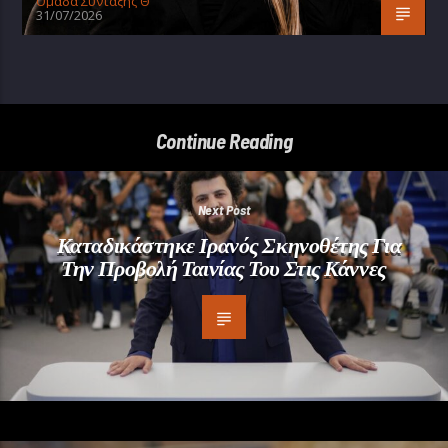
Oμάδα Σύνταξης Θ
31/07/2026
Continue Reading
Next Post
Καταδικάστηκε Ιρανός Σκηνοθέτης Για
Την Προβολή Ταινίας Του Στις Κάννες