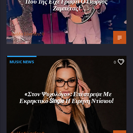
Που Της Είχε Γράψει Ο Γιώργος
Ζαμπέτας!
Oμάδα Σύνταξης Θ
05/08/2026
MUSIC NEWS
0
«Στον Ψυχολόγο»: Επέστρεψε Με
Εκρηκτικό Single Η Ειρήνη Ντίσιου!