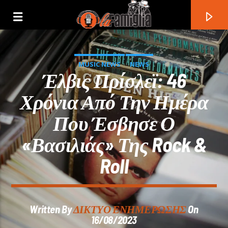
MUSIC NEWS
NEWS
Έλβις Πρίσλεϊ: 46
Χρόνια Από Την Ημέρα
Που Έσβησε Ο
«βασιλιάς» Της Rock &
Roll
Current Track
Written By
ΔΙΚΤΥΟ ΕΝΗΜΕΡΩΣΗΣ
On
Title
16/08/2023
Artist