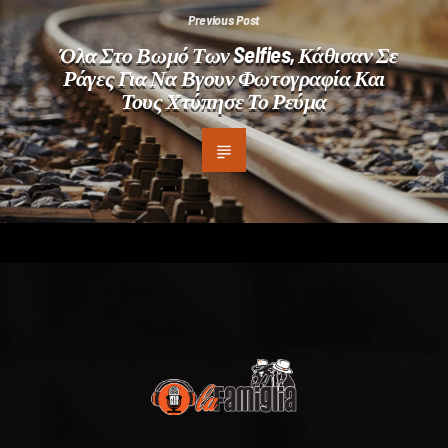
Previous Post
Όλα Στο Βωμό Των Selfies, Κάθισαν Σε
Ράγες Για Να Βγουν Φωτογραφία Και
Τους Χτύπησε Το Ρεύμα