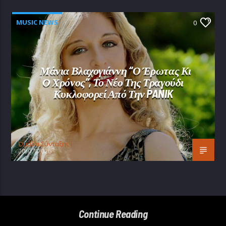
MUSIC NEWS
0
Μάνια Βλαχογιάννη “Ο Έρωτας Κι
Ο Χρόνος”, Το Νέο Της Τραγούδι
Κυκλοφορεί Από Την PANIK
Oμάδα Σύνταξης Ι
20/07/2026
Continue Reading