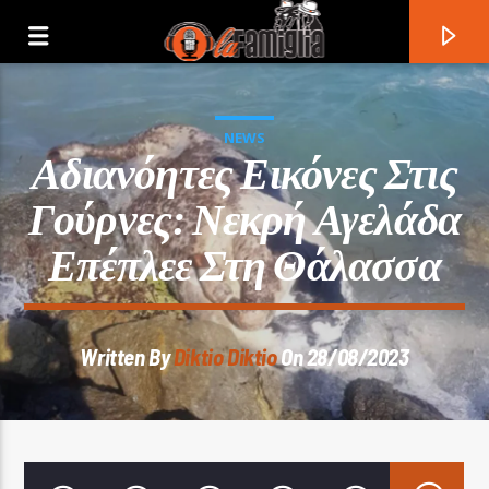
NEWS
Αδιανόητες Εικόνες Στις
Γούρνες: Νεκρή Αγελάδα
Επέπλεε Στη Θάλασσα
Written By
Diktio Diktio
On 28/08/2023
Current Track
Title
Artist