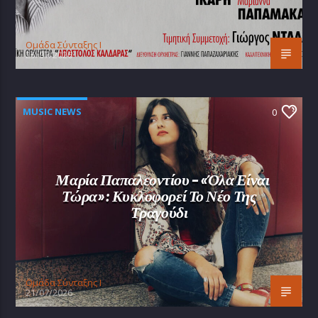
Oμάδα Σύνταξης Ι
25/07/2026
MUSIC NEWS
0
Μαρία Παπαλεοντίου – «Όλα Είναι
Τώρα»: Κυκλοφορεί Το Νέο Της
Τραγούδι
Oμάδα Σύνταξης Ι
21/07/2026