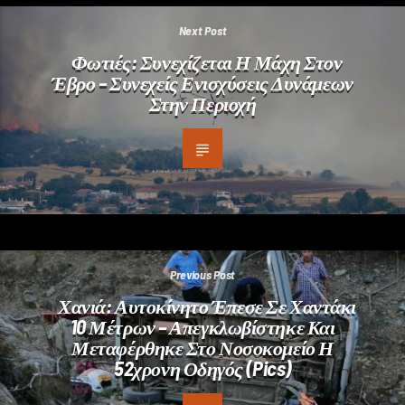
Next Post
Φωτιές: Συνεχίζεται Η Μάχη Στον
Έβρο – Συνεχείς Ενισχύσεις Δυνάμεων
Στην Περιοχή
Previous Post
Χανιά: Αυτοκίνητο Έπεσε Σε Χαντάκι
10 Μέτρων – Απεγκλωβίστηκε Και
Μεταφέρθηκε Στο Νοσοκομείο Η
52χρονη Οδηγός (pics)