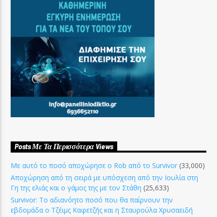
Posts Με Τα Περισσότερα Views
Με αυτό το ποσό αποχώρησε ο Rob από το Survivor
(33,000)
Αποχώρηση από τη σειρά με υπόσχεση από την Ιουλία στη
Γη της ελιάς και ο γάμος της με τον Στάθη
(25,633)
Survivor: Το αδιανόητο ποσό που θα παίρνουν την
εβδομάδα ο Τζέιμς Καφετζής και η Σταυρούλα Χρυσαειδή