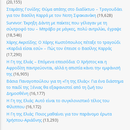
(20,155)
Σταμάτης Γονίδης: Θύμα απάτης στο διαδίκτυο – Τραγουδάει
για τον Βασίλη Καρρά με τον Νοτη Σφακιανάκη
(19,628)
Survivor: Έκρηξη Δάντη με παίκτες που γέλαγαν με τη
σύντροφό του – Μπράβο ρε μάγκες, πολύ αντριλίκι, έγραψε
(18,546)
Χάρης Ακριτίδης: Ο Χάρης Κωστόπουλος πέταξε το τραγούδι
«Καρδιά είσαι εσύ» – Πώς τον έπεισε ο Βασίλης Καρράς
(17,290)
Η Γη της Ελιάς – Επόμενα επεισόδια: Ο Χρήστος και η
Αφροδίτη παντρεύονται, αλλά η απιστία κάνει την εμφάνισή
της
(16,905)
Βάσια Παναγοπούλου για τη «Γη της Ελιάς»: Για ένα διάστημα
το παιδί της Ξένιας θα εξαφανιστεί από τη ζωή του
Δημοσθένη
(16,177)
Η Γη της Ελιάς: Αυτό είναι το συγκλονιστικό τέλος του
Φίλιππου
(16,172)
Η Γη της Ελιάς: Ποιος μαθαίνει για τον παράνομο έρωτα
Χρήστου-Αριάδνης
(13,293)