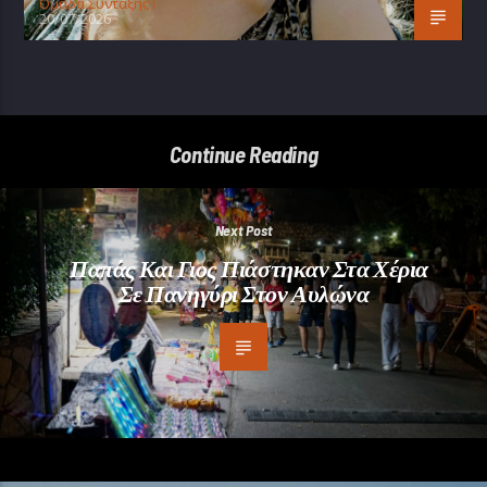
Oμάδα Σύνταξης Ι
20/07/2026
Continue Reading
Next Post
Παπάς Και Γιος Πιάστηκαν Στα Χέρια
Σε Πανηγύρι Στον Αυλώνα