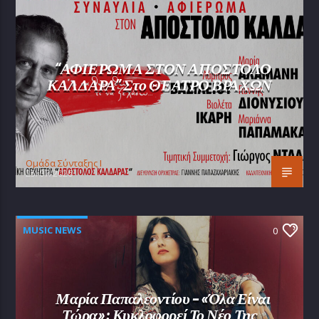
“ΑΦΙΕΡΩΜΑ ΣΤΟΝ ΑΠΟΣΤΟΛΟ
ΚΑΛΔΑΡΑ” Στο ΘΕΑΤΡΟ ΒΡΑΧΩΝ
Oμάδα Σύνταξης Ι
25/07/2026
MUSIC NEWS
0
Μαρία Παπαλεοντίου – «Όλα Είναι
Τώρα»: Κυκλοφορεί Το Νέο Της