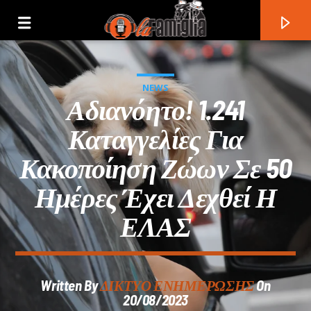
NEWS
Αδιανόητο! 1.241
Καταγγελίες Για
Κακοποίηση Ζώων Σε 50
Ημέρες Έχει Δεχθεί Η
ΕΛΑΣ
Current Track
Written By
ΔΙΚΤΥΟ ΕΝΗΜΕΡΩΣΗΣ
On
Title
20/08/2023
Artist