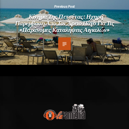
Previous Post
Κίνημα Της Πετσέτας: Ηχηρή
Παρέμβαση Από Τον Άρειο Πάγο Για Τις
«παράνομες Καταλήψεις Αιγιαλών»