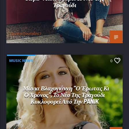
Τραγούδι
Oμάδα Σύνταξης Ι
21/07/2026
MUSIC NEWS
0
Μάνια Βλαχογιάννη “Ο Έρωτας Κι
Ο Χρόνος”, Το Νέο Της Τραγούδι
Κυκλοφορεί Από Την PANIK