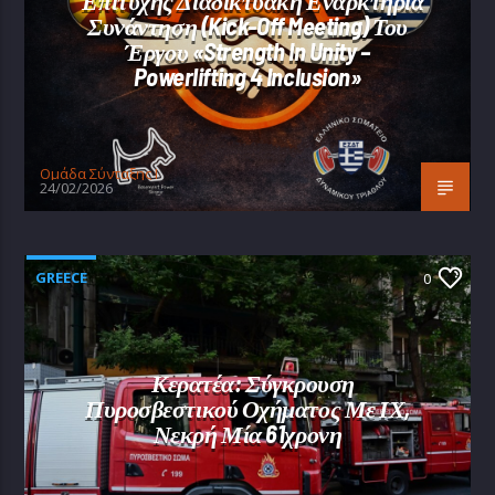
Συνάντηση (Kick-Off Meeting) Του
Έργου «Strength In Unity –
Powerlifting 4 Inclusion»
Oμάδα Σύνταξης Ι
24/02/2026
GREECE
0
Κερατέα: Σύγκρουση
Πυροσβεστικού Οχήματος Με ΙΧ,
Νεκρή Μία 61χρονη