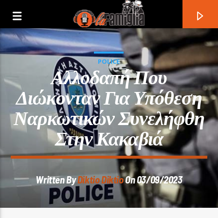
POLICE
Αλλοδαπή Που
Διώκονταν Για Υπόθεση
Ναρκωτικών Συνελήφθη
Στην Κακαβιά
Written By
Diktio Diktio
On 03/09/2023
Current Track
Title
Artist