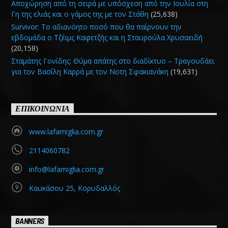
Αποχώρηση από τη σειρά με υπόσχεση από την Ιουλία στη
Γη της ελιάς και ο γάμος της με τον Στάθη
(25,638)
Survivor: Το αδιανόητο ποσό που θα παίρνουν την
εβδομάδα ο Τζέιμς Καφετζής και η Σταυρούλα Χρυσαειδή
(20,158)
Σταμάτης Γονίδης: Θύμα απάτης στο διαδίκτυο – Τραγουδάει
για τον Βασίλη Καρρά με τον Νοτη Σφακιανάκη
(19,631)
ΕΠΙΚΟΙΝΩΝΙΑ
www.lafamiglia.com.gr
2114060782
info@lafamiglia.com.gr
Καυκάσου 25, Κορυδαλλός
BANNERS