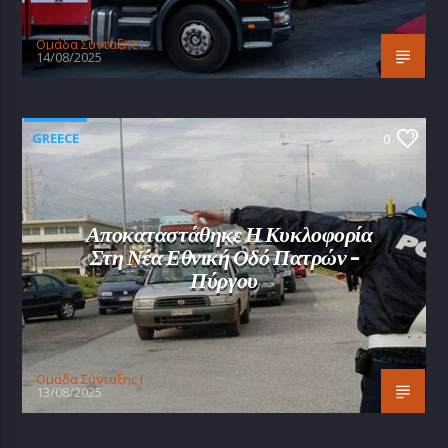
Oμάδα Σύνταξης Ι
14/08/2025
GREECE
0
Αποκαταστάθηκε Η Κυκλοφορία
Στη Νέα Εθνική Οδό Πατρών –
Πύργου
Oμάδα Σύνταξης Ι
13/08/2025