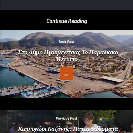
Continue Reading
Next Post
Στο Δήμο Ηγουμενίτσας Το Παραλιακό
Μέτωπο
Previous Post
Καπνοχώρι Κοζάνης: Πατατοεδέσματα