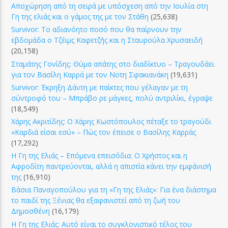
Αποχώρηση από τη σειρά με υπόσχεση από την Ιουλία στη
Γη της ελιάς και ο γάμος της με τον Στάθη
(25,638)
Survivor: Το αδιανόητο ποσό που θα παίρνουν την
εβδομάδα ο Τζέιμς Καφετζής και η Σταυρούλα Χρυσαειδή
(20,158)
Σταμάτης Γονίδης: Θύμα απάτης στο διαδίκτυο – Τραγουδάει
για τον Βασίλη Καρρά με τον Νοτη Σφακιανάκη
(19,631)
Survivor: Έκρηξη Δάντη με παίκτες που γέλαγαν με τη
σύντροφό του – Μπράβο ρε μάγκες, πολύ αντριλίκι, έγραψε
(18,549)
Χάρης Ακριτίδης: Ο Χάρης Κωστόπουλος πέταξε το τραγούδι
«Καρδιά είσαι εσύ» – Πώς τον έπεισε ο Βασίλης Καρράς
(17,292)
Η Γη της Ελιάς – Επόμενα επεισόδια: Ο Χρήστος και η
Αφροδίτη παντρεύονται, αλλά η απιστία κάνει την εμφάνισή
της
(16,910)
Βάσια Παναγοπούλου για τη «Γη της Ελιάς»: Για ένα διάστημα
το παιδί της Ξένιας θα εξαφανιστεί από τη ζωή του
Δημοσθένη
(16,179)
Η Γη της Ελιάς: Αυτό είναι το συγκλονιστικό τέλος του