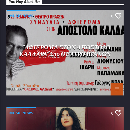
You May Also Like
MUSIC NEWS
0
“ΑΦΙΕΡΩΜΑ ΣΤΟΝ ΑΠΟΣΤΟΛΟ
ΚΑΛΔΑΡΑ” Στο ΘΕΑΤΡΟ ΒΡΑΧΩΝ
Oμάδα Σύνταξης Ι
25/07/2026
MUSIC NEWS
0