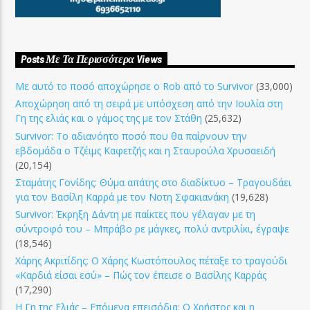
Posts Με Τα Περισσότερα Views
Με αυτό το ποσό αποχώρησε ο Rob από το Survivor
(33,000)
Αποχώρηση από τη σειρά με υπόσχεση από την Ιουλία στη
Γη της ελιάς και ο γάμος της με τον Στάθη
(25,632)
Survivor: Το αδιανόητο ποσό που θα παίρνουν την
εβδομάδα ο Τζέιμς Καφετζής και η Σταυρούλα Χρυσαειδή
(20,154)
Σταμάτης Γονίδης: Θύμα απάτης στο διαδίκτυο – Τραγουδάει
για τον Βασίλη Καρρά με τον Νοτη Σφακιανάκη
(19,628)
Survivor: Έκρηξη Δάντη με παίκτες που γέλαγαν με τη
σύντροφό του – Μπράβο ρε μάγκες, πολύ αντριλίκι, έγραψε
(18,546)
Χάρης Ακριτίδης: Ο Χάρης Κωστόπουλος πέταξε το τραγούδι
«Καρδιά είσαι εσύ» – Πώς τον έπεισε ο Βασίλης Καρράς
(17,290)
Η Γη της Ελιάς – Επόμενα επεισόδια: Ο Χρήστος και η