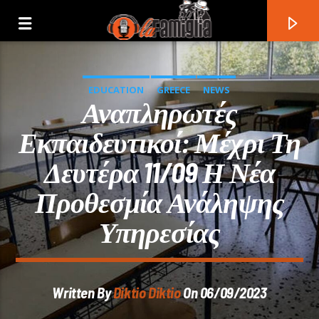
EDUCATION
GREECE
NEWS
Αναπληρωτές
Εκπαιδευτικοί: Μέχρι Τη
Δευτέρα 11/09 Η Νέα
Προθεσμία Ανάληψης
Υπηρεσίας
Current Track
Written By
Diktio Diktio
On 06/09/2023
Title
Artist