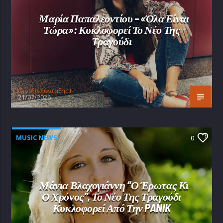
Μαρία Παπαλεοντίου – «Όλα Είναι
Τώρα»: Κυκλοφορεί Το Νέο Της
Τραγούδι
Oμάδα Σύνταξης Ι
21/07/2026
MUSIC NEWS
0
Μάνια Βλαχογιάννη “Ο Έρωτας Κι
Ο Χρόνος”, Το Νέο Της Τραγούδι
Κυκλοφορεί Από Την PANIK