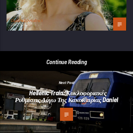
Oμάδα Σύνταξης Ι
20/07/2026
Continue Reading
Next Post
Hellenic Train: Κυκλοφοριακές
Ρυθμίσεις Λόγω Της Κακοκαιρίας Daniel