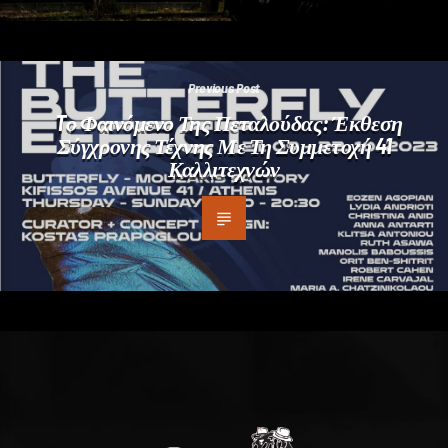
Previous Post
Tο Φαινόμενο Της Πεταλούδας: Έκθεση
Σύγχρονης Τέχνης Με Τη Συμμετοχή 41
Καλλιτεχνών