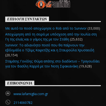
ΕΠΙΛΟΓΗ ΣΥΝΤΑΚΤΩΝ
Με αυτό το ποσό αποχώρησε ο Rob από το Survivor
(33,000)
Αποχώρηση από τη σειρά με υπόσχεση από την Ιουλία στη
Γη της ελιάς και ο γάμος της με τον Στάθη
(25,632)
Survivor: Το αδιανόητο ποσό που θα παίρνουν την
εβδομάδα ο Τζέιμς Καφετζής και η Σταυρούλα Χρυσαειδή
(20,154)
Σταμάτης Γονίδης: Θύμα απάτης στο διαδίκτυο – Τραγουδάει
για τον Βασίλη Καρρά με τον Νοτη Σφακιανάκη
(19,628)
ΕΠΙΚΟΙΝΩΝΙΑ
www.lafamiglia.com.gr
2114060782