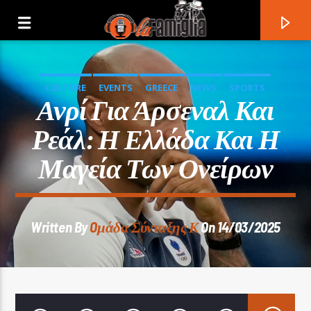
CULTURE
EVENTS
GREECE
NEWS
SPORTS
Ανρί Για Άρσεναλ Και
Ρεάλ: Η Ελλάδα Και Η
Μαγεία Των Ονείρων
Written By
Oμάδα Σύνταξης Κ
On 14/03/2025
Current Track
Title
Artist