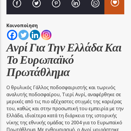
Κοινοποίηση
LA FAMIGLIA RADIO
Ανρί Για Την Ελλάδα Και
Το Ευρωπαϊκό
LA FAMIGLIA ΝΗΣΙΩΤΙΚΑ
Πρωτάθλημα
Ο θρυλικός Γάλλος ποδοσφαιριστής και τωρινός
αναλυτής ποδοσφαίρου, Τιερί Ανρί, αναφέρθηκε σε
μερικές από τις πιο αξέχαστες στιγμές της καριέρας
του, καθώς και στην προσωπική του εμπειρία με την
Ελλάδα, ιδιαίτερα κατά τη διάρκεια της ιστορικής
νίκης της εθνικής ομάδας το 2004 για το Ευρωπαϊκό
Πρωτάθλημα. Με ενθουσιασμό, ο Ανρί μοιράστηκε