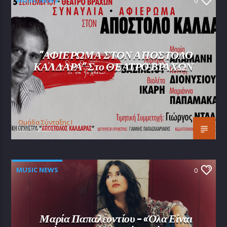
MUSIC NEWS
0
“ΑΦΙΕΡΩΜΑ ΣΤΟΝ ΑΠΟΣΤΟΛΟ
ΚΑΛΔΑΡΑ” Στο ΘΕΑΤΡΟ ΒΡΑΧΩΝ
Oμάδα Σύνταξης Ι
25/07/2026
MUSIC NEWS
0
Μαρία Παπαλεοντίου – «Όλα Είναι