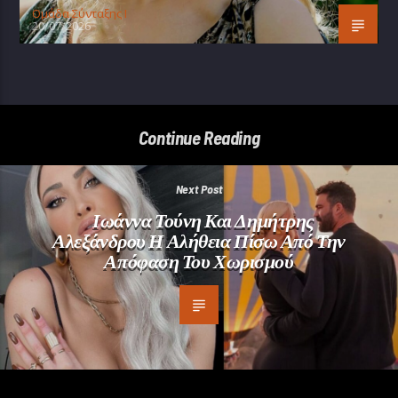
Oμάδα Σύνταξης Ι
20/07/2026
Continue Reading
Next Post
Ιωάννα Τούνη Και Δημήτρης
Αλεξάνδρου Η Αλήθεια Πίσω Από Την
Απόφαση Του Χωρισμού