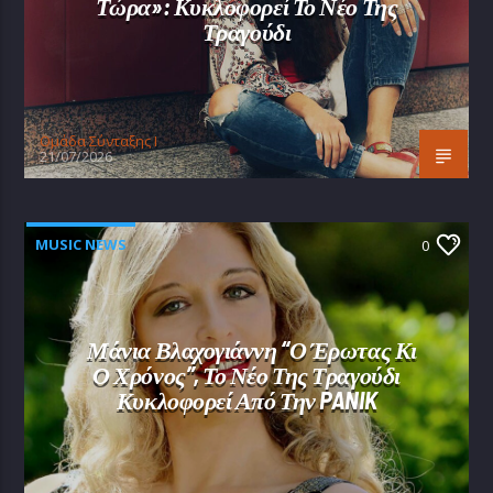
Τώρα»: Κυκλοφορεί Το Νέο Της
Τραγούδι
Oμάδα Σύνταξης Ι
21/07/2026
MUSIC NEWS
0
Μάνια Βλαχογιάννη “Ο Έρωτας Κι
Ο Χρόνος”, Το Νέο Της Τραγούδι
Κυκλοφορεί Από Την PANIK