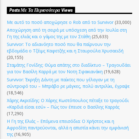
Posts Με Τα Περισσότερα Views
Με αυτό το ποσό αποχώρησε ο Rob από το Survivor
(33,000)
Αποχώρηση από τη σειρά με υπόσχεση από την Ιουλία στη
Γη της ελιάς και ο γάμος της με τον Στάθη
(25,633)
Survivor: Το αδιανόητο ποσό που θα παίρνουν την
εβδομάδα ο Τζέιμς Καφετζής και η Σταυρούλα Χρυσαειδή
(20,155)
Σταμάτης Γονίδης: Θύμα απάτης στο διαδίκτυο – Τραγουδάει
για τον Βασίλη Καρρά με τον Νοτη Σφακιανάκη
(19,628)
Survivor: Έκρηξη Δάντη με παίκτες που γέλαγαν με τη
σύντροφό του – Μπράβο ρε μάγκες, πολύ αντριλίκι, έγραψε
(18,546)
Χάρης Ακριτίδης: Ο Χάρης Κωστόπουλος πέταξε το τραγούδι
«Καρδιά είσαι εσύ» – Πώς τον έπεισε ο Βασίλης Καρράς
(17,290)
Η Γη της Ελιάς – Επόμενα επεισόδια: Ο Χρήστος και η
Αφροδίτη παντρεύονται, αλλά η απιστία κάνει την εμφάνισή
της
(16,905)