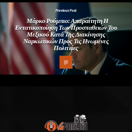
Previous Post
Μάρκο Ρούμπιο: Απαραίτητη Η
Εντατικοποίηση Των Προσπαθειών Του
Μεξικού Κατά Της Διακίνησης
Ναρκωτικών Προς Τις Ηνωμένες
Πολιτείες