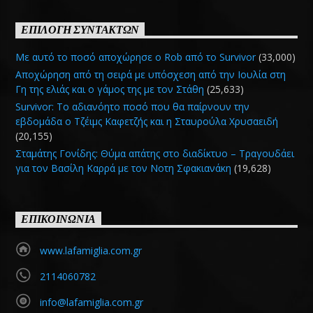
ΕΠΙΛΟΓΗ ΣΥΝΤΑΚΤΩΝ
Με αυτό το ποσό αποχώρησε ο Rob από το Survivor
(33,000)
Αποχώρηση από τη σειρά με υπόσχεση από την Ιουλία στη
Γη της ελιάς και ο γάμος της με τον Στάθη
(25,633)
Survivor: Το αδιανόητο ποσό που θα παίρνουν την
εβδομάδα ο Τζέιμς Καφετζής και η Σταυρούλα Χρυσαειδή
(20,155)
Σταμάτης Γονίδης: Θύμα απάτης στο διαδίκτυο – Τραγουδάει
για τον Βασίλη Καρρά με τον Νοτη Σφακιανάκη
(19,628)
ΕΠΙΚΟΙΝΩΝΙΑ
www.lafamiglia.com.gr
2114060782
info@lafamiglia.com.gr