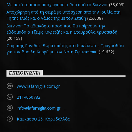
Με αυτό το ποσό αποχώρησε ο Rob από το Survivor
(33,003)
Αποχώρηση από τη σειρά με υπόσχεση από την Ιουλία στη
Γη της ελιάς και ο γάμος της με τον Στάθη
(25,638)
Survivor: Το αδιανόητο ποσό που θα παίρνουν την
εβδομάδα ο Τζέιμς Καφετζής και η Σταυρούλα Χρυσαειδή
(20,158)
Σταμάτης Γονίδης: Θύμα απάτης στο διαδίκτυο – Τραγουδάει
για τον Βασίλη Καρρά με τον Νοτη Σφακιανάκη
(19,632)
ΕΠΙΚΟΙΝΩΝΙΑ
www.lafamiglia.com.gr
2114060782
info@lafamiglia.com.gr
Καυκάσου 25, Κορυδαλλός