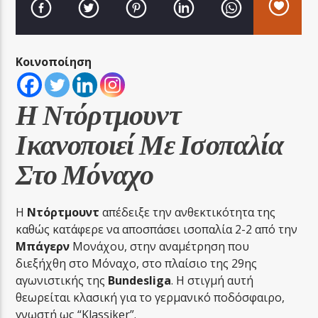
Κοινοποίηση
LA FAMIGLIA RADIO
Η Ντόρτμουντ
Ικανοποιεί Με Ισοπαλία
LA FAMIGLIA ΝΗΣΙΩΤΙΚΑ
Στο Μόναχο
Η
Ντόρτμουντ
απέδειξε την ανθεκτικότητα της
καθώς κατάφερε να αποσπάσει ισοπαλία 2-2 από την
Μπάγερν
Μονάχου, στην αναμέτρηση που
διεξήχθη στο Μόναχο, στο πλαίσιο της 29ης
αγωνιστικής της
Bundesliga
. Η στιγμή αυτή
θεωρείται κλασική για το γερμανικό ποδόσφαιρο,
γνωστή ως “Klassiker”.