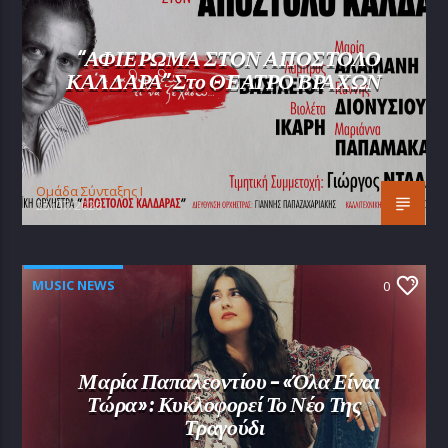
“ΑΦΙΕΡΩΜΑ ΣΤΟΝ ΑΠΟΣΤΟΛΟ
ΚΑΛΔΑΡΑ” Στο ΘΕΑΤΡΟ ΒΡΑΧΩΝ
Oμάδα Σύνταξης Ι
25/07/2026
MUSIC NEWS
0
Μαρία Παπαλεοντίου – «Όλα Είναι
Τώρα»: Κυκλοφορεί Το Νέο Της
Τραγούδι