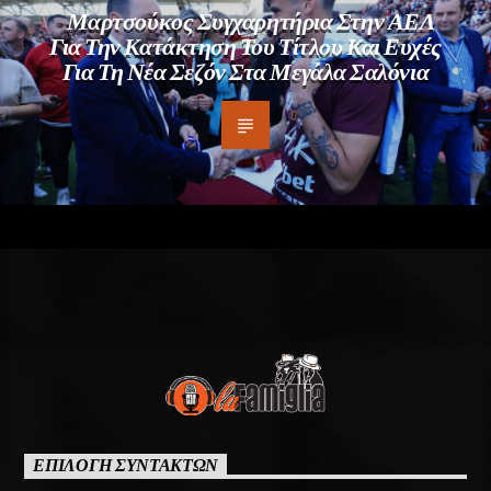
Μαρτσούκος Συγχαρητήρια Στην ΑΕΛ
Για Την Κατάκτηση Του Τίτλου Και Ευχές
Για Τη Νέα Σεζόν Στα Μεγάλα Σαλόνια
ΕΠΙΛΟΓΗ ΣΥΝΤΑΚΤΩΝ