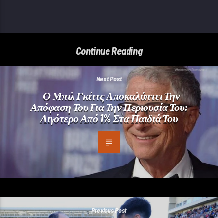
Continue Reading
Next Post
Ο Μπιλ Γκέιτς Αποκαλύπτει Την
Απόφαση Του Για Την Περιουσία Του:
Λιγότερο Από 1% Στα Παιδιά Του
Previous Post