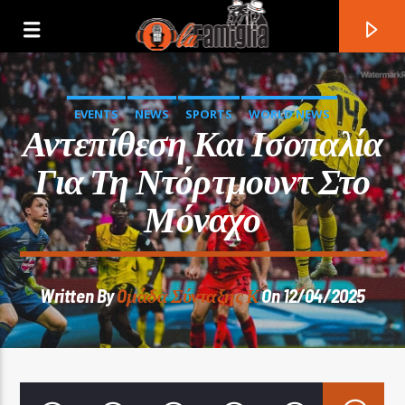
EVENTS
NEWS
SPORTS
WORLD NEWS
Αντεπίθεση Και Ισοπαλία
Για Τη Ντόρτμουντ Στο
Μόναχο
Written By
Oμάδα Σύνταξης Κ
On 12/04/2025
Current Track
Title
Artist