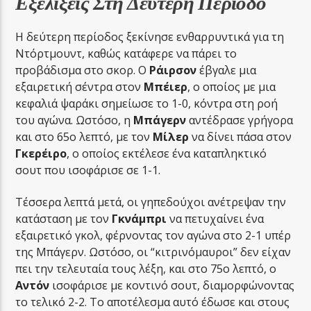
Εξελίξεις Στη Δεύτερη Περίοδο
Η δεύτερη περίοδος ξεκίνησε ενθαρρυντικά για τη
Ντόρτμουντ, καθώς κατάφερε να πάρει το
προβάδισμα στο σκορ. Ο
Ράιρσον
έβγαλε μια
εξαιρετική σέντρα στον
Μπέιερ
, ο οποίος με μια
κεφαλιά ψαράκι σημείωσε το 1-0, κόντρα στη ροή
του αγώνα. Ωστόσο, η
Μπάγερν
αντέδρασε γρήγορα
και στο 65ο λεπτό, με τον
Μίλερ
να δίνει πάσα στον
Γκερέιρο
, ο οποίος εκτέλεσε ένα καταπληκτικό
σουτ που ισοφάρισε σε 1-1.
Τέσσερα λεπτά μετά, οι γηπεδούχοι ανέτρεψαν την
κατάσταση με τον
Γκνάμπρι
να πετυχαίνει ένα
εξαιρετικό γκολ, φέρνοντας τον αγώνα στο 2-1 υπέρ
της Μπάγερν. Ωστόσο, οι “κιτρινόμαυροι” δεν είχαν
πει την τελευταία τους λέξη, και στο 75ο λεπτό, ο
Αντόν
ισοφάρισε με κοντινό σουτ, διαμορφώνοντας
το τελικό 2-2. Το αποτέλεσμα αυτό έδωσε και στους