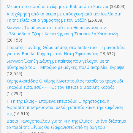
Με αυτό το ποσό αποχώρησε ο Rob από το Survivor
(33,003)
Αποχώρηση από τη σειρά με υπόσχεση από την Ιουλία στη
Γη της ελιάς και ο γάμος της με τον Στάθη
(25,638)
Survivor: Το αδιανόητο ποσό που θα παίρνουν την
εβδομάδα ο Τζέιμς Καφετζής και η Σταυρούλα Χρυσαειδή
(20,158)
Σταμάτης Γονίδης: Θύμα απάτης στο διαδίκτυο – Τραγουδάει
για τον Βασίλη Καρρά με τον Νοτη Σφακιανάκη
(19,632)
Survivor: Έκρηξη Δάντη με παίκτες που γέλαγαν με τη
σύντροφό του – Μπράβο ρε μάγκες, πολύ αντριλίκι, έγραψε
(18,549)
Χάρης Ακριτίδης: Ο Χάρης Κωστόπουλος πέταξε το τραγούδι
«Καρδιά είσαι εσύ» – Πώς τον έπεισε ο Βασίλης Καρράς
(17,292)
Η Γη της Ελιάς – Επόμενα επεισόδια: Ο Χρήστος και η
Αφροδίτη παντρεύονται, αλλά η απιστία κάνει την εμφάνισή
της
(16,910)
Βάσια Παναγοπούλου για τη «Γη της Ελιάς»: Για ένα διάστημα
το παιδί της Ξένιας θα εξαφανιστεί από τη ζωή του