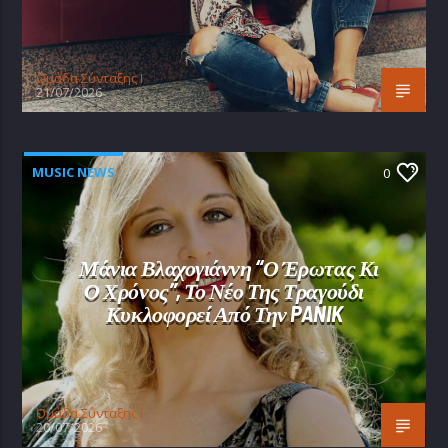
Oμάδα Σύνταξης Ι
21/07/2026
MUSIC NEWS
0
Μάνια Βλαχογιάννη “Ο Έρωτας Κι
Ο Χρόνος”, Το Νέο Της Τραγούδι
Κυκλοφορεί Από Την PANIK
Oμάδα Σύνταξης Ι
20/07/2026