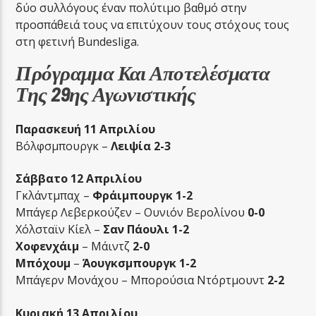
δύο συλλόγους έναν πολύτιμο βαθμό στην
προσπάθειά τους να επιτύχουν τους στόχους τους
στη φετινή Bundesliga.
Πρόγραμμα Και Αποτελέσματα
Της 29ης Αγωνιστικής
Παρασκευή 11 Απριλίου
Βόλφσμπουργκ –
Λειψία 2-3
Σάββατο 12 Απριλίου
Γκλάντμπαχ –
Φράιμπουργκ 1-2
Μπάγερ Λεβερκούζεν – Ουνιόν Βερολίνου
0-0
Χόλσταϊν Κίελ –
Σαν Πάουλι 1-2
Χοφενχάιμ
– Μάιντζ
2-0
Μπόχουμ
–
Άουγκσμπουργκ 1-2
Μπάγερν Μονάχου – Μπορούσια Ντόρτμουντ
2-2
Κυριακή 13 Απριλίου