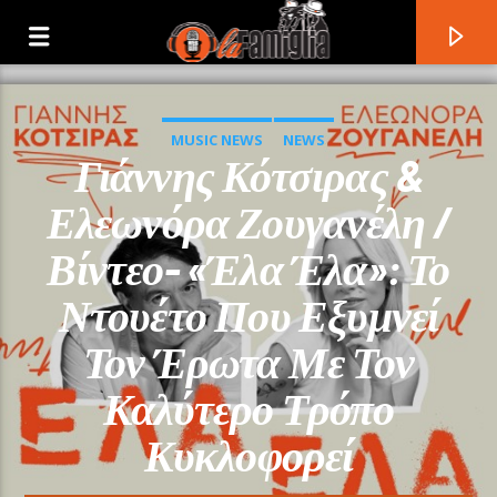
MUSIC NEWS
NEWS
Γιάννης Κότσιρας &
Ελεωνόρα Ζουγανέλη /
Βίντεο- «Έλα Έλα»: Το
Ντουέτο Που Εξυμνεί
Τον Έρωτα Με Τον
Καλύτερο Τρόπο
Current Track
Κυκλοφορεί
Title
Artist