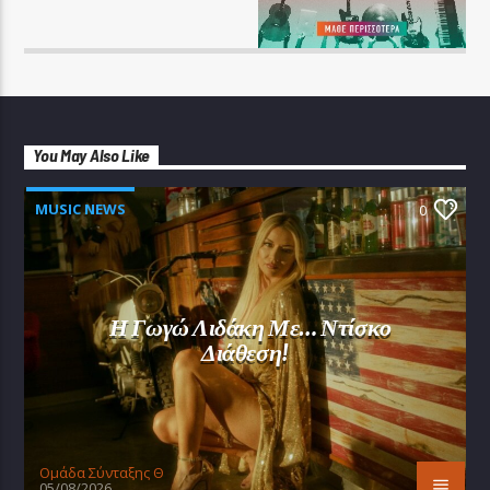
You May Also Like
MUSIC NEWS
0
Η Γωγώ Λιδάκη Με… Ντίσκο
Διάθεση!
Oμάδα Σύνταξης Θ
05/08/2026