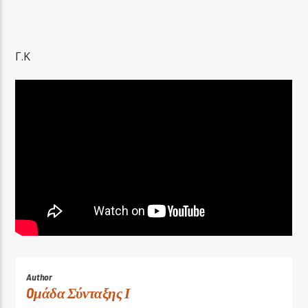
Γ.Κ
Author
Oμάδα Σύνταξης Ι