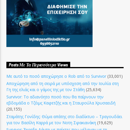
Posts Με Τα Περισσότερα Views
Με αυτό το ποσό αποχώρησε ο Rob από το Survivor
(33,001)
Αποχώρηση από τη σειρά με υπόσχεση από την Ιουλία στη
Γη της ελιάς και ο γάμος της με τον Στάθη
(25,634)
Survivor: Το αδιανόητο ποσό που θα παίρνουν την
εβδομάδα ο Τζέιμς Καφετζής και η Σταυρούλα Χρυσαειδή
(20,155)
Σταμάτης Γονίδης: Θύμα απάτης στο διαδίκτυο – Τραγουδάει
για τον Βασίλη Καρρά με τον Νοτη Σφακιανάκη
(19,629)
Survivor: Έκρηξη Δάντη με παίκτες που γέλαγαν με τη