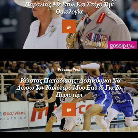
Παραλίας Με Στυλ Και Στόχο Την
Οικολογία
Previous Post
Κώστας Παπαδάκης: Δεσμεύομαι Να
Δώσω Τον Καλύτερό Μου Εαυτό Για Το
Περιστέρι