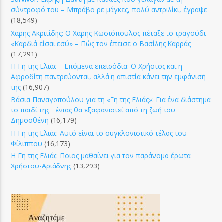
σύντροφό του – Μπράβο ρε μάγκες, πολύ αντριλίκι, έγραψε
(18,549)
Χάρης Ακριτίδης: Ο Χάρης Κωστόπουλος πέταξε το τραγούδι
«Καρδιά είσαι εσύ» – Πώς τον έπεισε ο Βασίλης Καρράς
(17,291)
Η Γη της Ελιάς – Επόμενα επεισόδια: Ο Χρήστος και η
Αφροδίτη παντρεύονται, αλλά η απιστία κάνει την εμφάνισή
της
(16,907)
Βάσια Παναγοπούλου για τη «Γη της Ελιάς»: Για ένα διάστημα
το παιδί της Ξένιας θα εξαφανιστεί από τη ζωή του
Δημοσθένη
(16,179)
Η Γη της Ελιάς: Αυτό είναι το συγκλονιστικό τέλος του
Φίλιππου
(16,173)
Η Γη της Ελιάς: Ποιος μαθαίνει για τον παράνομο έρωτα
Χρήστου-Αριάδνης
(13,293)