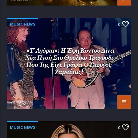
MUSIC NEWS
0
«Τ’ Αγόρια»: Η Έφη Κοντού Δίνει
Νέα Πνοή Στο Θρυλικό Τραγούδι
Που Της Είχε Γράψει Ο Γιώργος
Ζαμπέτας!
Oμάδα Σύνταξης Θ
05/08/2026
MUSIC NEWS
0