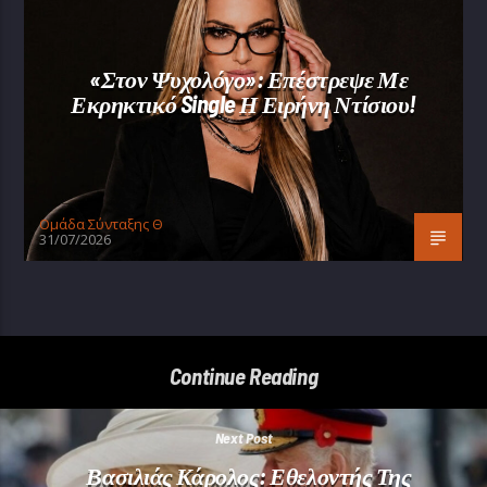
«Στον Ψυχολόγο»: Επέστρεψε Με
Εκρηκτικό Single Η Ειρήνη Ντίσιου!
Oμάδα Σύνταξης Θ
31/07/2026
Continue Reading
Next Post
Βασιλιάς Κάρολος: Εθελοντής Της