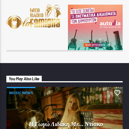
You May Also Like
MUSIC NEWS
0
Η Γωγώ Λιδάκη Με… Ντίσκο