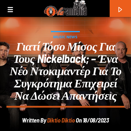
MUSIC NEWS
Γιατί Τόσο Μίσος Για
Τους Nickelback; – Ένα
Νέο Ντοκιμαντέρ Για Το
Συγκρότημα Επιχειρεί
Να Δώσει Απαντήσεις
Current Track
Written By
Diktio Diktio
On 18/08/2023
Title
Artist