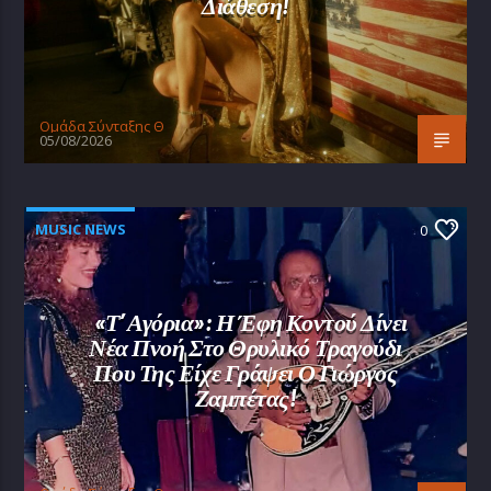
Διάθεση!
Oμάδα Σύνταξης Θ
05/08/2026
MUSIC NEWS
0
«Τ’ Αγόρια»: Η Έφη Κοντού Δίνει
Νέα Πνοή Στο Θρυλικό Τραγούδι
Που Της Είχε Γράψει Ο Γιώργος
Ζαμπέτας!