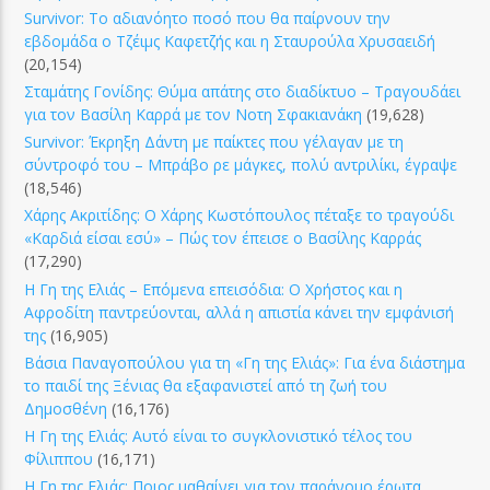
Survivor: Το αδιανόητο ποσό που θα παίρνουν την
εβδομάδα ο Τζέιμς Καφετζής και η Σταυρούλα Χρυσαειδή
(20,154)
Σταμάτης Γονίδης: Θύμα απάτης στο διαδίκτυο – Τραγουδάει
για τον Βασίλη Καρρά με τον Νοτη Σφακιανάκη
(19,628)
Survivor: Έκρηξη Δάντη με παίκτες που γέλαγαν με τη
σύντροφό του – Μπράβο ρε μάγκες, πολύ αντριλίκι, έγραψε
(18,546)
Χάρης Ακριτίδης: Ο Χάρης Κωστόπουλος πέταξε το τραγούδι
«Καρδιά είσαι εσύ» – Πώς τον έπεισε ο Βασίλης Καρράς
(17,290)
Η Γη της Ελιάς – Επόμενα επεισόδια: Ο Χρήστος και η
Αφροδίτη παντρεύονται, αλλά η απιστία κάνει την εμφάνισή
της
(16,905)
Βάσια Παναγοπούλου για τη «Γη της Ελιάς»: Για ένα διάστημα
το παιδί της Ξένιας θα εξαφανιστεί από τη ζωή του
Δημοσθένη
(16,176)
Η Γη της Ελιάς: Αυτό είναι το συγκλονιστικό τέλος του
Φίλιππου
(16,171)
Η Γη της Ελιάς: Ποιος μαθαίνει για τον παράνομο έρωτα