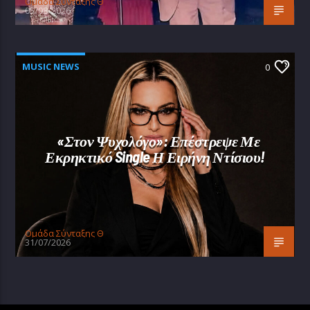
Oμάδα Σύνταξης Θ
05/08/2026
MUSIC NEWS
0
«Στον Ψυχολόγο»: Επέστρεψε Με
Εκρηκτικό Single Η Ειρήνη Ντίσιου!
Oμάδα Σύνταξης Θ
31/07/2026