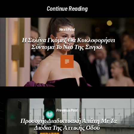
Continue Reading
Next Post
Η Σελένα Γκόμεζ Θα Κυκλοφορήσει
Σύντομα Το Νέο Της Σινγκλ
Previous Post
Προσοχή: Διαδικτυακή Απάτη Με Τα
Διόδια Της Αττικής Οδού