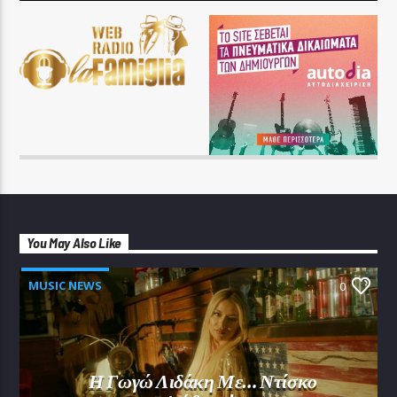
You May Also Like
MUSIC NEWS
0
Η Γωγώ Λιδάκη Με… Ντίσκο