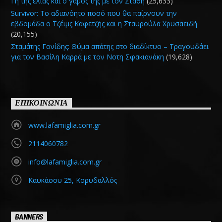
Γη της ελιάς και ο γάμος της με τον Στάθη
(25,633)
Survivor: Το αδιανόητο ποσό που θα παίρνουν την
εβδομάδα ο Τζέιμς Καφετζής και η Σταυρούλα Χρυσαειδή
(20,155)
Σταμάτης Γονίδης: Θύμα απάτης στο διαδίκτυο – Τραγουδάει
για τον Βασίλη Καρρά με τον Νοτη Σφακιανάκη
(19,628)
ΕΠΙΚΟΙΝΩΝΙΑ
www.lafamiglia.com.gr
2114060782
info@lafamiglia.com.gr
Καυκάσου 25, Κορυδαλλός
BANNERS