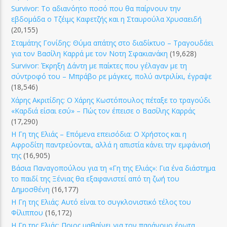
Survivor: Το αδιανόητο ποσό που θα παίρνουν την
εβδομάδα ο Τζέιμς Καφετζής και η Σταυρούλα Χρυσαειδή
(20,155)
Σταμάτης Γονίδης: Θύμα απάτης στο διαδίκτυο – Τραγουδάει
για τον Βασίλη Καρρά με τον Νοτη Σφακιανάκη
(19,628)
Survivor: Έκρηξη Δάντη με παίκτες που γέλαγαν με τη
σύντροφό του – Μπράβο ρε μάγκες, πολύ αντριλίκι, έγραψε
(18,546)
Χάρης Ακριτίδης: Ο Χάρης Κωστόπουλος πέταξε το τραγούδι
«Καρδιά είσαι εσύ» – Πώς τον έπεισε ο Βασίλης Καρράς
(17,290)
Η Γη της Ελιάς – Επόμενα επεισόδια: Ο Χρήστος και η
Αφροδίτη παντρεύονται, αλλά η απιστία κάνει την εμφάνισή
της
(16,905)
Βάσια Παναγοπούλου για τη «Γη της Ελιάς»: Για ένα διάστημα
το παιδί της Ξένιας θα εξαφανιστεί από τη ζωή του
Δημοσθένη
(16,177)
Η Γη της Ελιάς: Αυτό είναι το συγκλονιστικό τέλος του
Φίλιππου
(16,172)
Η Γη της Ελιάς: Ποιος μαθαίνει για τον παράνομο έρωτα