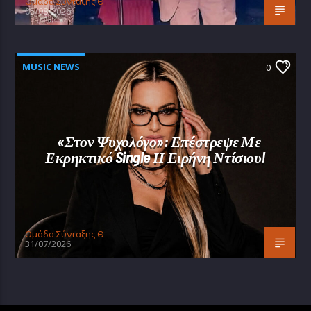
Oμάδα Σύνταξης Θ
05/08/2026
MUSIC NEWS
0
«Στον Ψυχολόγο»: Επέστρεψε Με
Εκρηκτικό Single Η Ειρήνη Ντίσιου!
Oμάδα Σύνταξης Θ
31/07/2026