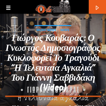
MUSIC NEWS
NEWS
Γιώργος Κουβαράς: Ο
Γνωστός Δημοσιογράφος
Κυκλοφορεί Το Τραγούδι
“Η Τελευταία Αγκαλιά”
Του Γιάννη Σαββιδάκη
(video)
Current Track
Title
Artist