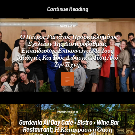
Continue Reading
Next Post
Ο Πέτρος Γαϊτάνος Προσκεκλημένος
Σχολείων Της Δευτεροβάθμιας
Εκπαίδευσης Επικοινωνεί Με Τους
Μαθητές Και Τούς Διδάσκει Μέσα Από
Την Τέχνη.
Previous Post
Gardenia All Day Café • Bistro • Wine Bar
Restaurant: Η Καταπράσινη Όαση