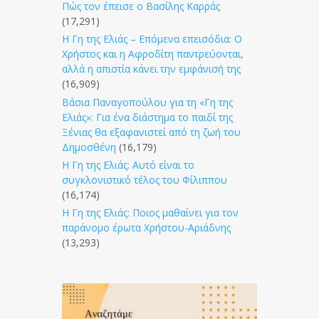
Πώς τον έπεισε ο Βασίλης Καρράς
(17,291)
Η Γη της Ελιάς – Επόμενα επεισόδια: Ο
Χρήστος και η Αφροδίτη παντρεύονται,
αλλά η απιστία κάνει την εμφάνισή της
(16,909)
Βάσια Παναγοπούλου για τη «Γη της
Ελιάς»: Για ένα διάστημα το παιδί της
Ξένιας θα εξαφανιστεί από τη ζωή του
Δημοσθένη
(16,179)
Η Γη της Ελιάς: Αυτό είναι το
συγκλονιστικό τέλος του Φίλιππου
(16,174)
Η Γη της Ελιάς: Ποιος μαθαίνει για τον
παράνομο έρωτα Χρήστου-Αριάδνης
(13,293)