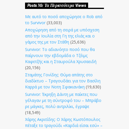
Posts Με Τα Περισσότερα Views
Με αυτό το ποσό αποχώρησε ο Rob από
το Survivor
(33,003)
Αποχώρηση από τη σειρά με υπόσχεση
από την Ιουλία στη Γη της ελιάς και ο
γάμος της με τον Στάθη
(25,636)
Survivor: Το αδιανόητο ποσό που θα
παίρνουν την εβδομάδα ο Τζέιμς
Καφετζής και η Σταυρούλα Χρυσαειδή
(20,156)
Σταμάτης Γονίδης: Θύμα απάτης στο
διαδίκτυο – Τραγουδάει για τον Βασίλη
Καρρά με τον Νοτη Σφακιανάκη
(19,630)
Survivor: Έκρηξη Δάντη με παίκτες που
γέλαγαν με τη σύντροφό του – Μπράβο
ρε μάγκες, πολύ αντριλίκι, έγραψε
(18,549)
Χάρης Ακριτίδης: Ο Χάρης Κωστόπουλος
πέταξε το τραγούδι «Καρδιά είσαι εσύ» –