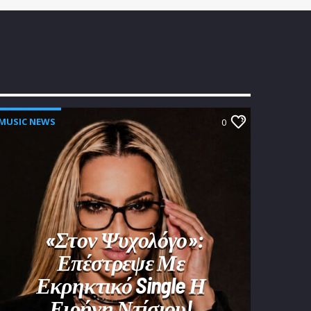
MUSIC NEWS
0
«Στον Ψυχολόγο»:
Επέστρεψε Με
Εκρηκτικό Single Η
Ειρήνη Ντίσιου!