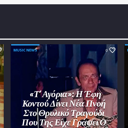
MUSIC NEWS
0
«Τ’ Αγόρια»: Η Έφη
Κοντού Δίνει Νέα Πνοή
Στο Θρυλικό Τραγούδι
Που Της Είχε Γράψει Ο