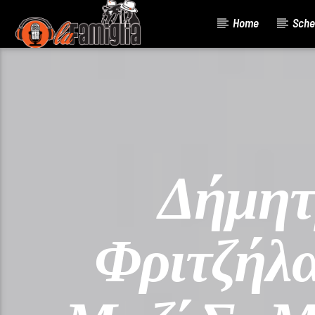
Home
Sche
Current Track
Title
Artist
Δήμητ
Φριτζήλα