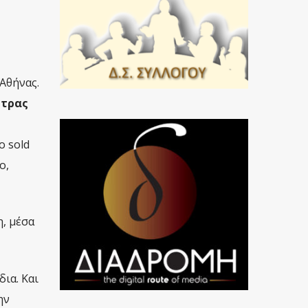
Αθήνας.
τρας
ο sold
ο,
, μέσα
ια. Και
ην