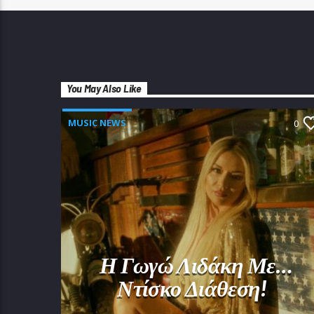
You May Also Like
MUSIC NEWS
0
Η Γωγώ Λιδάκη Με…
Ντίσκο Διάθεση!