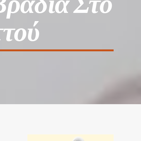
Βραδιά Στο
ττού