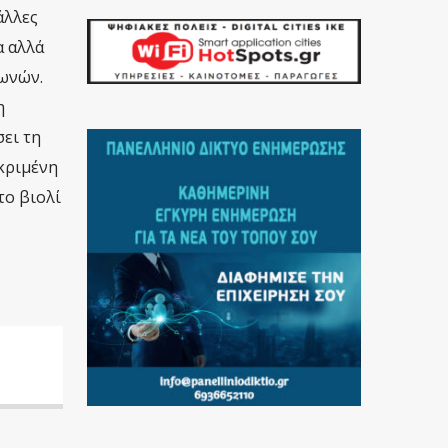
άλλες
α αλλά
φωνών.
η
ει τη
εκριμένη
το βιολί