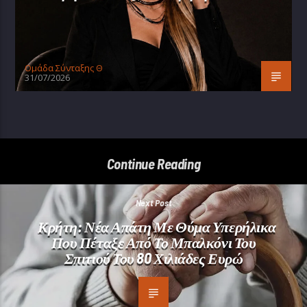
Oμάδα Σύνταξης Θ
31/07/2026
Continue Reading
Next Post
Κρήτη: Νέα Απάτη Με Θύμα Υπερήλικα
Που Πέταξε Από Το Μπαλκόνι Του
Σπιτιού Του 80 Χιλιάδες Ευρώ