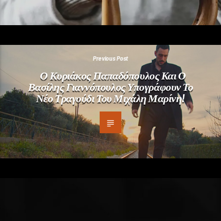
Previous Post
Ο Κυριάκος Παπαδόπουλος Και Ο
Βασίλης Γιαννόπουλος Υπογράφουν Το
Νέο Τραγούδι Του Μιχάλη Μαρίνη!