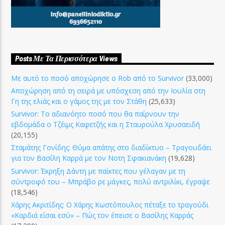
Posts Με Τα Περισσότερα Views
Με αυτό το ποσό αποχώρησε ο Rob από το Survivor
(33,000)
Αποχώρηση από τη σειρά με υπόσχεση από την Ιουλία στη
Γη της ελιάς και ο γάμος της με τον Στάθη
(25,633)
Survivor: Το αδιανόητο ποσό που θα παίρνουν την
εβδομάδα ο Τζέιμς Καφετζής και η Σταυρούλα Χρυσαειδή
(20,155)
Σταμάτης Γονίδης: Θύμα απάτης στο διαδίκτυο – Τραγουδάει
για τον Βασίλη Καρρά με τον Νοτη Σφακιανάκη
(19,628)
Survivor: Έκρηξη Δάντη με παίκτες που γέλαγαν με τη
σύντροφό του – Μπράβο ρε μάγκες, πολύ αντριλίκι, έγραψε
(18,546)
Χάρης Ακριτίδης: Ο Χάρης Κωστόπουλος πέταξε το τραγούδι
«Καρδιά είσαι εσύ» – Πώς τον έπεισε ο Βασίλης Καρράς