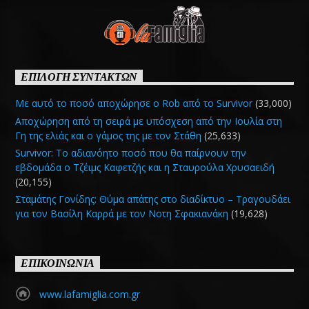
ΕΠΙΛΟΓΗ ΣΥΝΤΑΚΤΩΝ
Με αυτό το ποσό αποχώρησε ο Rob από το Survivor
(33,000)
Αποχώρηση από τη σειρά με υπόσχεση από την Ιουλία στη
Γη της ελιάς και ο γάμος της με τον Στάθη
(25,633)
Survivor: Το αδιανόητο ποσό που θα παίρνουν την
εβδομάδα ο Τζέιμς Καφετζής και η Σταυρούλα Χρυσαειδή
(20,155)
Σταμάτης Γονίδης: Θύμα απάτης στο διαδίκτυο – Τραγουδάει
για τον Βασίλη Καρρά με τον Νοτη Σφακιανάκη
(19,628)
ΕΠΙΚΟΙΝΩΝΙΑ
www.lafamiglia.com.gr