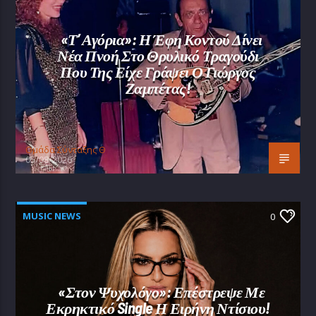
«Τ’ Αγόρια»: Η Έφη Κοντού Δίνει
Νέα Πνοή Στο Θρυλικό Τραγούδι
Που Της Είχε Γράψει Ο Γιώργος
Ζαμπέτας!
Oμάδα Σύνταξης Θ
05/08/2026
MUSIC NEWS
0
«Στον Ψυχολόγο»: Επέστρεψε Με
Εκρηκτικό Single Η Ειρήνη Ντίσιου!