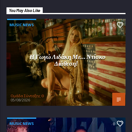
You May Also Like
MUSIC NEWS
0
Η Γωγώ Λιδάκη Με… Ντίσκο
Διάθεση!
Oμάδα Σύνταξης Θ
05/08/2026
MUSIC NEWS
0