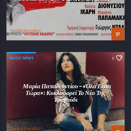
Oμάδα Σύνταξης Ι
25/07/2026
MUSIC NEWS
0
Μαρία Παπαλεοντίου – «Όλα Είναι
Τώρα»: Κυκλοφορεί Το Νέο Της
Τραγούδι
Oμάδα Σύνταξης Ι