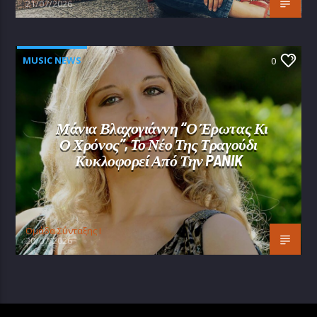
21/07/2026
MUSIC NEWS
0
Μάνια Βλαχογιάννη “Ο Έρωτας Κι
Ο Χρόνος”, Το Νέο Της Τραγούδι
Κυκλοφορεί Από Την PANIK
Oμάδα Σύνταξης Ι
20/07/2026