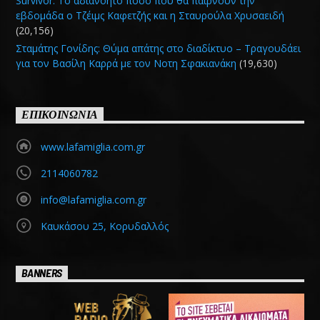
Survivor: Το αδιανόητο ποσό που θα παίρνουν την
εβδομάδα ο Τζέιμς Καφετζής και η Σταυρούλα Χρυσαειδή
(20,156)
Σταμάτης Γονίδης: Θύμα απάτης στο διαδίκτυο – Τραγουδάει
για τον Βασίλη Καρρά με τον Νοτη Σφακιανάκη
(19,630)
ΕΠΙΚΟΙΝΩΝΙΑ
www.lafamiglia.com.gr
2114060782
info@lafamiglia.com.gr
Καυκάσου 25, Κορυδαλλός
BANNERS