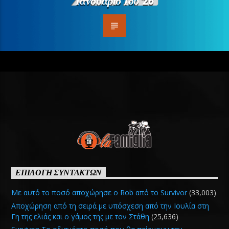
Ιανουάριο Του ’26
ΕΠΙΛΟΓΗ ΣΥΝΤΑΚΤΩΝ
Με αυτό το ποσό αποχώρησε ο Rob από το Survivor
(33,003)
Αποχώρηση από τη σειρά με υπόσχεση από την Ιουλία στη
Γη της ελιάς και ο γάμος της με τον Στάθη
(25,636)