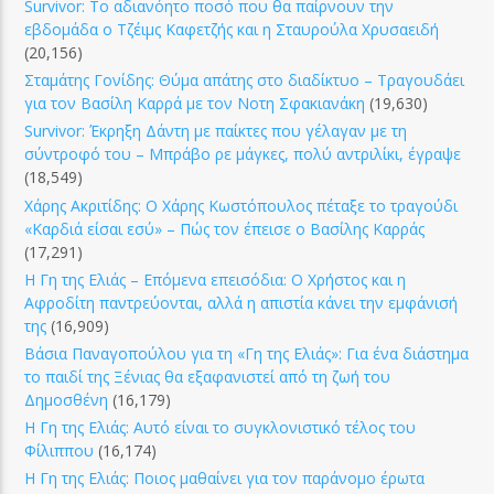
Survivor: Το αδιανόητο ποσό που θα παίρνουν την
εβδομάδα ο Τζέιμς Καφετζής και η Σταυρούλα Χρυσαειδή
(20,156)
Σταμάτης Γονίδης: Θύμα απάτης στο διαδίκτυο – Τραγουδάει
για τον Βασίλη Καρρά με τον Νοτη Σφακιανάκη
(19,630)
Survivor: Έκρηξη Δάντη με παίκτες που γέλαγαν με τη
σύντροφό του – Μπράβο ρε μάγκες, πολύ αντριλίκι, έγραψε
(18,549)
Χάρης Ακριτίδης: Ο Χάρης Κωστόπουλος πέταξε το τραγούδι
«Καρδιά είσαι εσύ» – Πώς τον έπεισε ο Βασίλης Καρράς
(17,291)
Η Γη της Ελιάς – Επόμενα επεισόδια: Ο Χρήστος και η
Αφροδίτη παντρεύονται, αλλά η απιστία κάνει την εμφάνισή
της
(16,909)
Βάσια Παναγοπούλου για τη «Γη της Ελιάς»: Για ένα διάστημα
το παιδί της Ξένιας θα εξαφανιστεί από τη ζωή του
Δημοσθένη
(16,179)
Η Γη της Ελιάς: Αυτό είναι το συγκλονιστικό τέλος του
Φίλιππου
(16,174)
Η Γη της Ελιάς: Ποιος μαθαίνει για τον παράνομο έρωτα