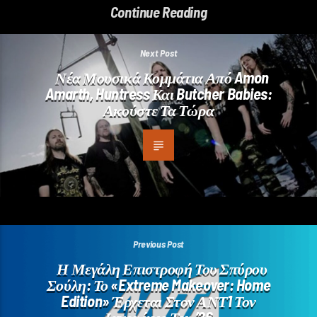
Continue Reading
Next Post
Νέα Μουσικά Κομμάτια Από Amon
Amarth, Huntress Και Butcher Babies:
Ακούστε Τα Τώρα
Previous Post
Η Μεγάλη Επιστροφή Του Σπύρου
Σούλη: Το «Extreme Makeover: Home
Edition» Έρχεται Στον ΑΝΤ1 Τον