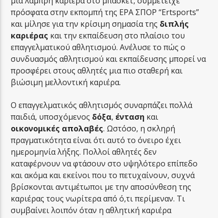
μια λαμπρή καριέρα στο μπάσκετ, συμμετείχε
πρόσφατα στην εκπομπή της ΕΡΑ ΣΠΟΡ “Ertsports”
και μίλησε για την κρίσιμη σημασία της
διπλής
καριέρας
και την εκπαίδευση στο πλαίσιο του
επαγγελματικού αθλητισμού. Ανέλυσε το πώς ο
συνδυασμός αθλητισμού και εκπαίδευσης μπορεί να
προσφέρει στους αθλητές μια πιο σταθερή και
βιώσιμη μελλοντική καριέρα.
Ο επαγγελματικός αθλητισμός συναρπάζει πολλά
παιδιά, υποσχόμενος
δόξα
,
ένταση
και
οικονομικές απολαβές
. Ωστόσο, η σκληρή
πραγματικότητα είναι ότι αυτό το όνειρο έχει
ημερομηνία λήξης. Πολλοί αθλητές δεν
καταφέρνουν να φτάσουν στο υψηλότερο επίπεδο
και ακόμα και εκείνοι που το πετυχαίνουν, συχνά
βρίσκονται αντιμέτωποι με την αποσύνθεση της
καριέρας τους νωρίτερα από ό,τι περίμεναν. Τι
συμβαίνει λοιπόν όταν η αθλητική καριέρα