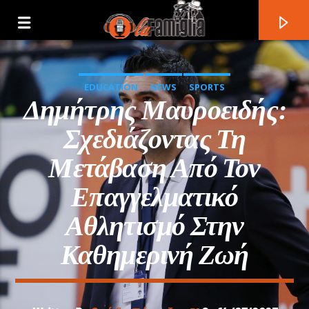
EDUCATION
NEWS
SPORTS
Δημήτρης Μαυροειδής:
Σχεδιάζοντας Τη
Μετάβαση Από Τον
Επαγγελματικό
Αθλητισμό Στην
Καθημερινή Ζωή
Current Track
Title
Artist