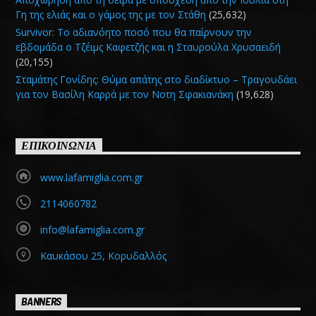
Γη της ελιάς και ο γάμος της με τον Στάθη
(25,632)
Survivor: Το αδιανόητο ποσό που θα παίρνουν την
εβδομάδα ο Τζέιμς Καφετζής και η Σταυρούλα Χρυσαειδή
(20,155)
Σταμάτης Γονίδης: Θύμα απάτης στο διαδίκτυο – Τραγουδάει
για τον Βασίλη Καρρά με τον Νοτη Σφακιανάκη
(19,628)
ΕΠΙΚΟΙΝΩΝΙΑ
www.lafamiglia.com.gr
2114060782
info@lafamiglia.com.gr
Καυκάσου 25, Κορυδαλλός
BANNERS