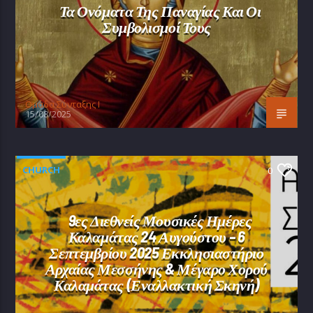
Τα Ονόματα Της Παναγίας Και Οι
Συμβολισμοί Τους
Oμάδα Σύνταξης Ι
15/08/2025
CHURCH
0
9ες Διεθνείς Μουσικές Ημέρες
Καλαμάτας 24 Αυγούστου – 6
Σεπτεμβρίου 2025 Εκκλησιαστήριο
Αρχαίας Μεσσήνης & Μέγαρο Χορού
Καλαμάτας (Εναλλακτική Σκηνή)