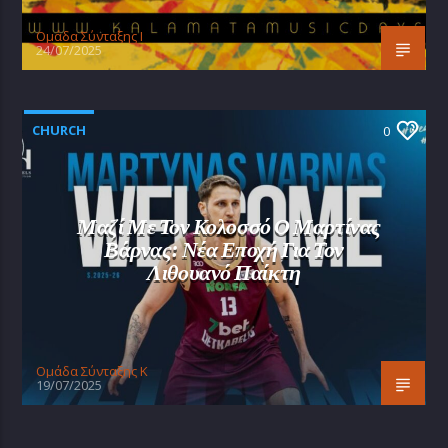
Oμάδα Σύνταξης Ι
24/07/2025
CHURCH
0
Μαζί Με Τον Κολοσσό Ο Μαρτίνας
Βάρνας: Νέα Εποχή Για Τον
Λιθουανό Παίκτη
Oμάδα Σύνταξης Κ
19/07/2025