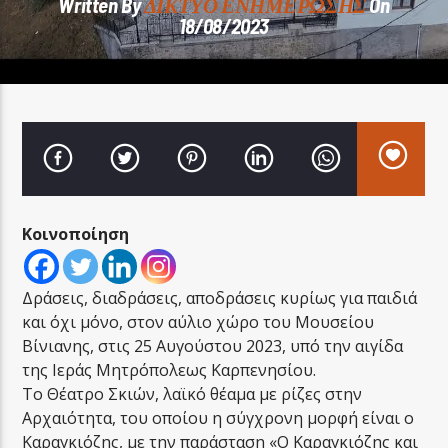
Written By
ΔΙΚΤΥΟ ΕΝΗΜΕΡΩΣΗΣ
On
18/08/2023
LA FAMIGLIA RADIO
LA FAMIGLIA ΝΗΣΙΩΤΙΚΑ
Κοινοποίηση
Δράσεις, διαδράσεις, αποδράσεις κυρίως για παιδιά
και όχι μόνο, στον αύλιο χώρο του Μουσείου
Βίνιανης, στις 25 Αυγούστου 2023, υπό την αιγίδα
της Ιεράς Μητρόπολεως Καρπενησίου.
Το Θέατρο Σκιών, λαϊκό θέαμα με ρίζες στην
Αρχαιότητα, του οποίου η σύγχρονη μορφή είναι ο
Καραγκιόζης, με την παράσταση «Ο Καραγκιόζης και