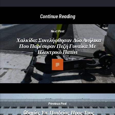
Continue Reading
Next Post
Χαλκίδα: Συνελήφθησαν Δύο Ανήλικα
Που Παρέσυραν Πεζή Γυναίκα Με
Ηλεκτρικό Πατίνι
Previous Post
Oδηγίες Υπ. Παιδείας Προς Τους