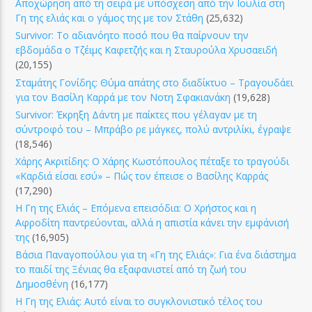
Αποχώρηση από τη σειρά με υπόσχεση από την Ιουλία στη
Γη της ελιάς και ο γάμος της με τον Στάθη
(25,632)
Survivor: Το αδιανόητο ποσό που θα παίρνουν την
εβδομάδα ο Τζέιμς Καφετζής και η Σταυρούλα Χρυσαειδή
(20,155)
Σταμάτης Γονίδης: Θύμα απάτης στο διαδίκτυο – Τραγουδάει
για τον Βασίλη Καρρά με τον Νοτη Σφακιανάκη
(19,628)
Survivor: Έκρηξη Δάντη με παίκτες που γέλαγαν με τη
σύντροφό του – Μπράβο ρε μάγκες, πολύ αντριλίκι, έγραψε
(18,546)
Χάρης Ακριτίδης: Ο Χάρης Κωστόπουλος πέταξε το τραγούδι
«Καρδιά είσαι εσύ» – Πώς τον έπεισε ο Βασίλης Καρράς
(17,290)
Η Γη της Ελιάς – Επόμενα επεισόδια: Ο Χρήστος και η
Αφροδίτη παντρεύονται, αλλά η απιστία κάνει την εμφάνισή
της
(16,905)
Βάσια Παναγοπούλου για τη «Γη της Ελιάς»: Για ένα διάστημα
το παιδί της Ξένιας θα εξαφανιστεί από τη ζωή του
Δημοσθένη
(16,177)
Η Γη της Ελιάς: Αυτό είναι το συγκλονιστικό τέλος του