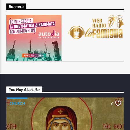
Banners
You May Also Like
CHURCH
0