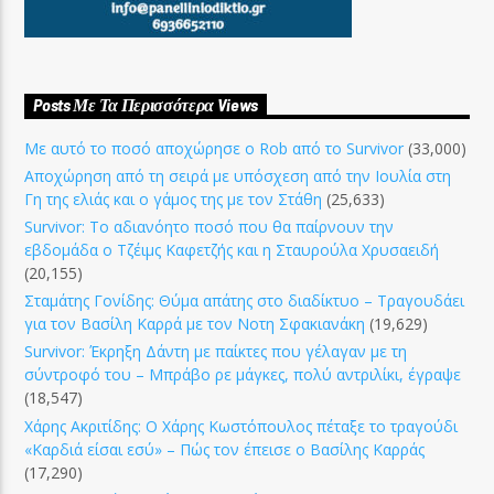
Posts Με Τα Περισσότερα Views
Με αυτό το ποσό αποχώρησε ο Rob από το Survivor
(33,000)
Αποχώρηση από τη σειρά με υπόσχεση από την Ιουλία στη
Γη της ελιάς και ο γάμος της με τον Στάθη
(25,633)
Survivor: Το αδιανόητο ποσό που θα παίρνουν την
εβδομάδα ο Τζέιμς Καφετζής και η Σταυρούλα Χρυσαειδή
(20,155)
Σταμάτης Γονίδης: Θύμα απάτης στο διαδίκτυο – Τραγουδάει
για τον Βασίλη Καρρά με τον Νοτη Σφακιανάκη
(19,629)
Survivor: Έκρηξη Δάντη με παίκτες που γέλαγαν με τη
σύντροφό του – Μπράβο ρε μάγκες, πολύ αντριλίκι, έγραψε
(18,547)
Χάρης Ακριτίδης: Ο Χάρης Κωστόπουλος πέταξε το τραγούδι
«Καρδιά είσαι εσύ» – Πώς τον έπεισε ο Βασίλης Καρράς
(17,290)