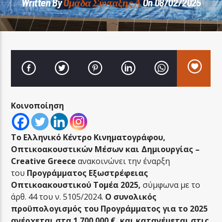
Written By
Oμάδα Σύνταξης Α
On 08/02/2025
LA FAMIGLIA RADIO
Κοινοποίηση
LA FAMIGLIA ΝΗΣΙΩΤΙΚΑ
Το Ελληνικό Κέντρο Κινηματογράφου,
Οπτικοακουστικών Μέσων και Δημιουργίας –
Creative Greece
ανακοινώνει την έναρξη
του
Προγράμματος Εξωστρέφειας
Οπτικοακουστικού Τομέα 2025,
σύμφωνα με το
άρθ. 44 του ν. 5105/2024.
Ο συνολικός
προϋπολογισμός του Προγράμματος για το 2025
ανέρχεται στα 1.700.000 €, και κατανέμεται στις