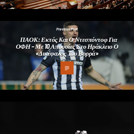
Previous Post
ΠΑΟΚ: Εκτός Και Ο Ντεσπόντοφ Για
ΟΦΗ – Με 10 Απουσίες Στο Ηράκλειο Ο
«Δικέφαλος Του Βορρά»