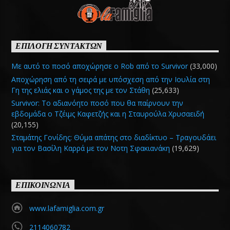
ΕΠΙΛΟΓΗ ΣΥΝΤΑΚΤΩΝ
Με αυτό το ποσό αποχώρησε ο Rob από το Survivor
(33,000)
Αποχώρηση από τη σειρά με υπόσχεση από την Ιουλία στη
Γη της ελιάς και ο γάμος της με τον Στάθη
(25,633)
Survivor: Το αδιανόητο ποσό που θα παίρνουν την
εβδομάδα ο Τζέιμς Καφετζής και η Σταυρούλα Χρυσαειδή
(20,155)
Σταμάτης Γονίδης: Θύμα απάτης στο διαδίκτυο – Τραγουδάει
για τον Βασίλη Καρρά με τον Νοτη Σφακιανάκη
(19,629)
ΕΠΙΚΟΙΝΩΝΙΑ
www.lafamiglia.com.gr
2114060782