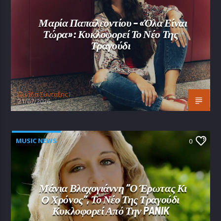
Μαρία Παπαλεοντίου – «Όλα Είναι
Τώρα»: Κυκλοφορεί Το Νέο Της
Τραγούδι
Oμάδα Σύνταξης Ι
21/07/2026
MUSIC NEWS
0
Μάνια Βλαχογιάννη “Ο Έρωτας Κι
Ο Χρόνος”, Το Νέο Της Τραγούδι
Κυκλοφορεί Από Την PANIK