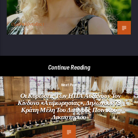
Oμάδα Σύνταξης Ι
20/07/2026
Continue Reading
Next Post
Οι Κυρώσεις Των ΗΠΑ Αυξάνουν Τον
Κίνδυνο «ατιμωρησίας», Δηλώνουν 79
Κράτη Μέλη Του Διεθνούς Ποινικού
Δικαστηρίου