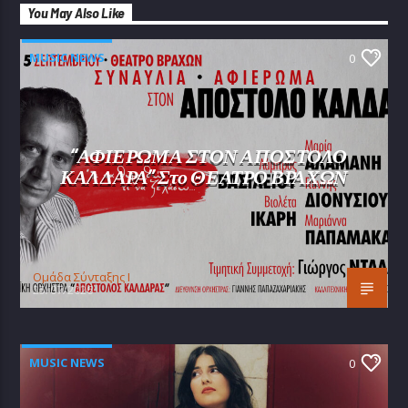
You May Also Like
MUSIC NEWS
0
“ΑΦΙΕΡΩΜΑ ΣΤΟΝ ΑΠΟΣΤΟΛΟ
ΚΑΛΔΑΡΑ” Στο ΘΕΑΤΡΟ ΒΡΑΧΩΝ
Oμάδα Σύνταξης Ι
25/07/2026
MUSIC NEWS
0