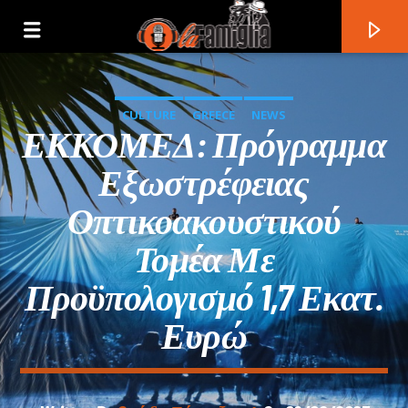
CULTURE
GREECE
NEWS
ΕΚΚΟΜΕΔ: Πρόγραμμα
Εξωστρέφειας
Οπτικοακουστικού
Τομέα Με
Προϋπολογισμό 1,7 Εκατ.
Ευρώ
Current Track
Title
Artist