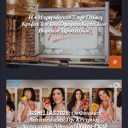
Η «Μπριγκάντα» Στην Πεύκη
Κρύβει Τον Πιο Όμορφο Κήπο Των
Βορείων Προαστίων
Oμάδα Σύνταξης Θ
29/07/2026
MORE
0
GS HELLAS 2026: Οι Φιναλίστ
Αναστάτωσαν Την Κεντρική
Λαχαναγορά Αθηνών! (video-Pics)