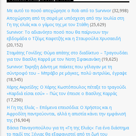
Με αυτό το ποσό αποχώρησε ο Rob από το Survivor
(32,998)
Αποχώρηση από τη σειρά με υπόσχεση από την Ιουλία στη
Γη της ελιάς και ο γάμος της με τον Στάθη
(25,629)
Survivor: Το αδιανόητο ποσό που θα παίρνουν την
εβδομάδα ο Τζέιμς Καφετζής και η Σταυρούλα Χρυσαειδή
(20,152)
Σταμάτης Γονίδης: Θύμα απάτης στο διαδίκτυο – Τραγουδάει
για τον Βασίλη Καρρά με τον Νοτη Σφακιανάκη
(19,625)
Survivor: Έκρηξη Δάντη με παίκτες που γέλαγαν με τη
σύντροφό του – Μπράβο ρε μάγκες, πολύ αντριλίκι, έγραψε
(18,545)
Χάρης Ακριτίδης: Ο Χάρης Κωστόπουλος πέταξε το τραγούδι
«Καρδιά είσαι εσύ» – Πώς τον έπεισε ο Βασίλης Καρράς
(17,290)
Η Γη της Ελιάς – Επόμενα επεισόδια: Ο Χρήστος και η
Αφροδίτη παντρεύονται, αλλά η απιστία κάνει την εμφάνισή
της
(16,904)
Βάσια Παναγοπούλου για τη «Γη της Ελιάς»: Για ένα διάστημα
το παιδί της Ξένιας θα εξαφανιστεί από τη ζωή του