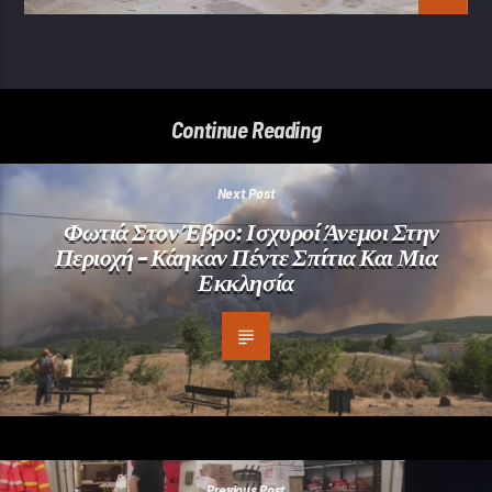
Continue Reading
Next Post
Φωτιά Στον Έβρο: Ισχυροί Άνεμοι Στην
Περιοχή – Κάηκαν Πέντε Σπίτια Και Μια
Εκκλησία
Previous Post