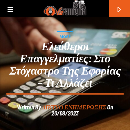
MORE
Ελεύθεροι
Επαγγελματίες: Στο
Στόχαστρο Της Εφορίας
– Τι Αλλάζει
Written By
ΔΙΚΤΥΟ ΕΝΗΜΕΡΩΣΗΣ
On
Current Track
20/08/2023
Title
Artist