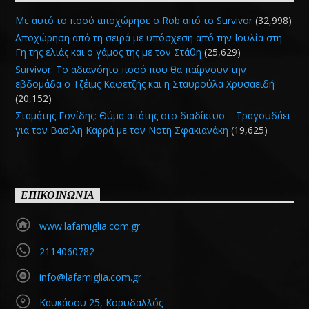
Με αυτό το ποσό αποχώρησε ο Rob από το Survivor
(32,998)
Αποχώρηση από τη σειρά με υπόσχεση από την Ιουλία στη
Γη της ελιάς και ο γάμος της με τον Στάθη
(25,629)
Survivor: Το αδιανόητο ποσό που θα παίρνουν την
εβδομάδα ο Τζέιμς Καφετζής και η Σταυρούλα Χρυσαειδή
(20,152)
Σταμάτης Γονίδης: Θύμα απάτης στο διαδίκτυο – Τραγουδάει
για τον Βασίλη Καρρά με τον Νοτη Σφακιανάκη
(19,625)
ΕΠΙΚΟΙΝΩΝΙΑ
www.lafamiglia.com.gr
2114060782
info@lafamiglia.com.gr
Καυκάσου 25, Κορυδαλλός