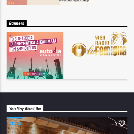
Banners
You May Also Like
MORE
0