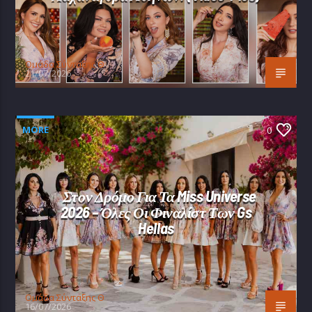
Oμάδα Σύνταξης Θ
21/07/2026
MORE
0
Στον Δρόμο Για Τα Miss Universe
2026 – Όλες Οι Φιναλίστ Των Gs
Hellas
Oμάδα Σύνταξης Θ
16/07/2026