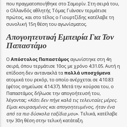
που πραγματοποιήθηκε στο Σαμορίν. Στη σειρά του,
ο Ολλανδός αθλητής Τόμας Γιάνσεν τερμάτισε
πρώτος, και στο τέλος ο Γιουρτζίδης κατέλαβε τη
συνολική 15η θέση του αγωνίσματος.
Απογοητευτική Εμπειρία Για Τον
Παπαστάμο
Ο
Απόστολος Παπαστάμος
αγωνίστηκε στη 4η
σειρά, όπου τερμάτισε 10ος με χρόνο 4:31.05. Αυτή η
επίδοση δεν αντανακλά τα
πολλά υποσχόμενα
ατομικά του ρεκόρ, το οποίο ανέρχεται σε 4:10.83
(φέτος σημείωσε 4:14.37). Μετά την κούρσα του, ο
Παπαστάμος δήλωσε την απογοήτευσή του,
λέγοντας: «
Κάτι δεν πήγε καλά τις τελευταίες μέρες.
Είμαι κουρασμένος και απογοητευμένος, ήταν ένα
από τα πιο δύσκολα ταξίδια μου
». Τελικά, κατέλαβε
την 30η θέση στην τελική κατάταξη.