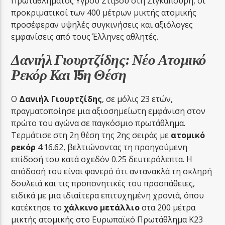
Πρωταθλήματος Υγρού Στίβου στη Σιγκαπούρη, οι
προκριματικοί των 400 μέτρων μικτής ατομικής
προσέφεραν υψηλές συγκινήσεις και αξιόλογες
εμφανίσεις από τους Έλληνες αθλητές.
Δανιήλ Γιουρτζίδης: Νέο Ατομικό
Ρεκόρ Και 15η Θέση
Ο
Δανιήλ Γιουρτζίδης
, σε μόλις 23 ετών,
πραγματοποίησε μια αξιοσημείωτη εμφάνιση στον
πρώτο του αγώνα σε παγκόσμιο πρωτάθλημα.
Τερμάτισε στη 2η θέση της 2ης σειράς με
ατομικό
ρεκόρ
4:16.62, βελτιώνοντας τη προηγούμενη
επίδοσή του κατά σχεδόν 0.25 δευτερόλεπτα. Η
απόδοσή του είναι φανερό ότι αντανακλά τη σκληρή
δουλειά και τις προπονητικές του προσπάθειες,
ειδικά με μια ιδιαίτερα επιτυχημένη χρονιά, όπου
κατέκτησε το
χάλκινο μετάλλιο
στα 200 μέτρα
μικτής ατομικής στο Ευρωπαϊκό Πρωτάθλημα Κ23