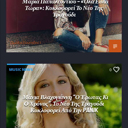
Μαρία Παπαλεοντίου – «Όλα Είναι
Τώρα»: Κυκλοφορεί Το Νέο Της
Τραγούδι
Oμάδα Σύνταξης Ι
21/07/2026
MUSIC NEWS
0
Μάνια Βλαχογιάννη “Ο Έρωτας Κι
Ο Χρόνος”, Το Νέο Της Τραγούδι
Κυκλοφορεί Από Την PANIK