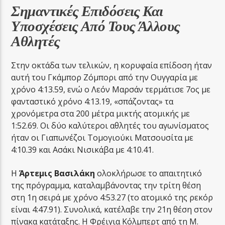
Σημαντικές Επιδόσεις Και
Υποσχέσεις Από Τους Άλλους
Αθλητές
Στην οκτάδα των τελικών, η κορυφαία επίδοση ήταν
αυτή του Γκάμπορ Ζόμπορι από την Ουγγαρία με
χρόνο 4:13.59, ενώ ο Λεόν Μαρσάν τερμάτισε 7ος με
φανταστικό χρόνο 4:13.19, «σπάζοντας» τα
χρονόμετρα στα 200 μέτρα μικτής ατομικής με
1:52.69. Οι δύο καλύτεροι αθλητές του αγωνίσματος
ήταν οι Γιαπωνέζοι Τομογιούκι Ματσουσίτα με
4:10.39 και Ασάκι Νισικάβα με 4:10.41.
Η
Άρτεμις Βασιλάκη
ολοκλήρωσε το απαιτητικό
της πρόγραμμα, καταλαμβάνοντας την τρίτη θέση
στη 1η σειρά με χρόνο 4:53.27 (το ατομικό της ρεκόρ
είναι 4:47.91). Συνολικά, κατέλαβε την 21η θέση στον
πίνακα κατάταξης. Η Φρέιγια Κόλμπερτ από τη Μ.