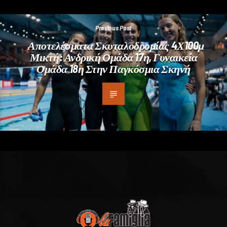
Previous Post
Αποτελέσματα Σκυταλοδρομίας 4Χ100μ
Μικτή: Ανδρική Ομάδα 17η, Γυναικεία
Ομάδα 18η Στην Παγκόσμια Σκηνή