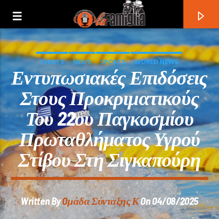
EVENTS
NEWS
SPORTS
WORLD NEWS
Εντυπωσιακές Επιδόσεις
Στους Προκριματικούς
Του 22ου Παγκοσμίου
Πρωταθλήματος Υγρού
Στίβου Στη Σιγκαπούρη
Current Track
Written By
Oμάδα Σύνταξης Κ
On 04/08/2025
Title
Artist