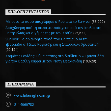
ΕΠΙΛΟΓΗ ΣΥΝΤΑΚΤΩΝ
Με αυτό το ποσό αποχώρησε ο Rob από το Survivor
(33,000)
Αποχώρηση από τη σειρά με υπόσχεση από την Ιουλία στη
Γη της ελιάς και ο γάμος της με τον Στάθη
(25,632)
Survivor: Το αδιανόητο ποσό που θα παίρνουν την
εβδομάδα ο Τζέιμς Καφετζής και η Σταυρούλα Χρυσαειδή
(20,154)
Σταμάτης Γονίδης: Θύμα απάτης στο διαδίκτυο – Τραγουδάει
για τον Βασίλη Καρρά με τον Νοτη Σφακιανάκη
(19,628)
ΕΠΙΚΟΙΝΩΝΙΑ
www.lafamiglia.com.gr
2114060782