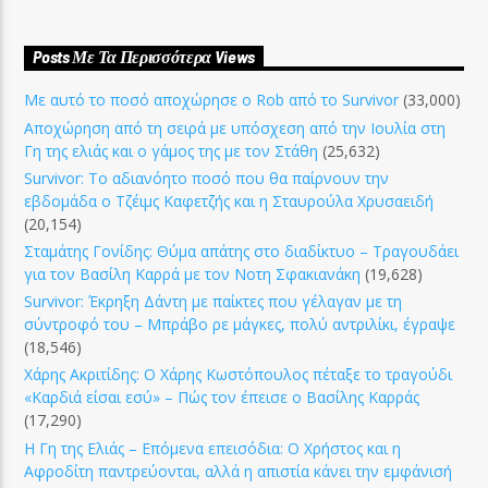
Posts Με Τα Περισσότερα Views
Με αυτό το ποσό αποχώρησε ο Rob από το Survivor
(33,000)
Αποχώρηση από τη σειρά με υπόσχεση από την Ιουλία στη
Γη της ελιάς και ο γάμος της με τον Στάθη
(25,632)
Survivor: Το αδιανόητο ποσό που θα παίρνουν την
εβδομάδα ο Τζέιμς Καφετζής και η Σταυρούλα Χρυσαειδή
(20,154)
Σταμάτης Γονίδης: Θύμα απάτης στο διαδίκτυο – Τραγουδάει
για τον Βασίλη Καρρά με τον Νοτη Σφακιανάκη
(19,628)
Survivor: Έκρηξη Δάντη με παίκτες που γέλαγαν με τη
σύντροφό του – Μπράβο ρε μάγκες, πολύ αντριλίκι, έγραψε
(18,546)
Χάρης Ακριτίδης: Ο Χάρης Κωστόπουλος πέταξε το τραγούδι
«Καρδιά είσαι εσύ» – Πώς τον έπεισε ο Βασίλης Καρράς
(17,290)
Η Γη της Ελιάς – Επόμενα επεισόδια: Ο Χρήστος και η
Αφροδίτη παντρεύονται, αλλά η απιστία κάνει την εμφάνισή