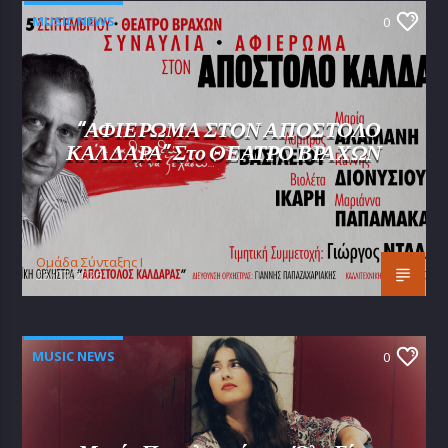
MUSIC NEWS
0
“ΑΦΙΕΡΩΜΑ ΣΤΟΝ ΑΠΟΣΤΟΛΟ
ΚΑΛΔΑΡΑ” Στο ΘΕΑΤΡΟ ΒΡΑΧΩΝ
Oμάδα Σύνταξης Ι
25/07/2026
MUSIC NEWS
0