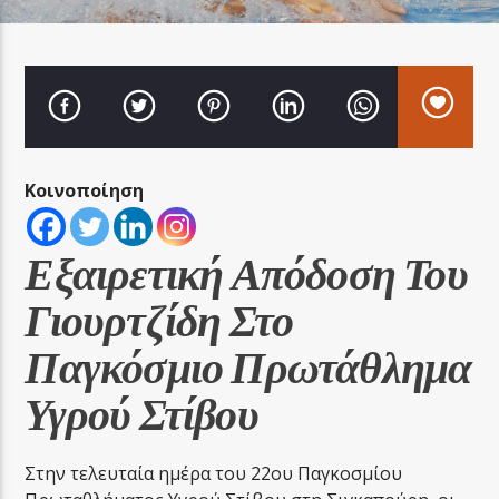
LA FAMIGLIA RADIO
Κοινοποίηση
LA FAMIGLIA ΝΗΣΙΩΤΙΚΑ
Εξαιρετική Απόδοση Του
Γιουρτζίδη Στο
Παγκόσμιο Πρωτάθλημα
Υγρού Στίβου
Στην τελευταία ημέρα του 22ου Παγκοσμίου