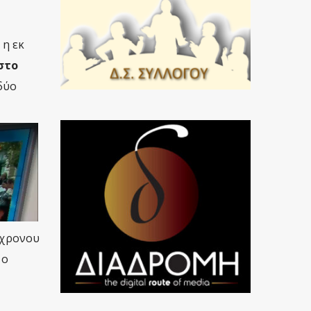
 η εκ
στο
δύο
0χρονου
 ο