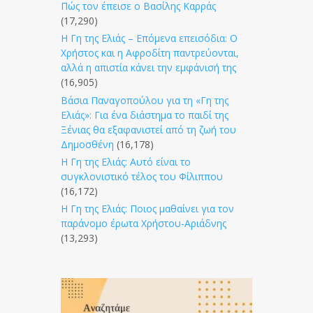
Πώς τον έπεισε ο Βασίλης Καρράς
(17,290)
Η Γη της Ελιάς – Επόμενα επεισόδια: Ο
Χρήστος και η Αφροδίτη παντρεύονται,
αλλά η απιστία κάνει την εμφάνισή της
(16,905)
Βάσια Παναγοπούλου για τη «Γη της
Ελιάς»: Για ένα διάστημα το παιδί της
Ξένιας θα εξαφανιστεί από τη ζωή του
Δημοσθένη
(16,178)
Η Γη της Ελιάς: Αυτό είναι το
συγκλονιστικό τέλος του Φίλιππου
(16,172)
Η Γη της Ελιάς: Ποιος μαθαίνει για τον
παράνομο έρωτα Χρήστου-Αριάδνης
(13,293)