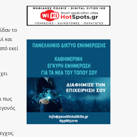
ίδαν το
ί και
από εκεί
χει
ι πως
εγονός
εγχος.