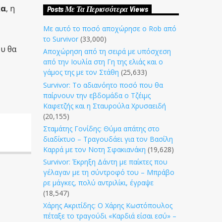
κα
, η
Posts Με Τα Περισσότερα Views
Με αυτό το ποσό αποχώρησε ο Rob από
το Survivor
(33,000)
υ θα
Αποχώρηση από τη σειρά με υπόσχεση
από την Ιουλία στη Γη της ελιάς και ο
γάμος της με τον Στάθη
(25,633)
Survivor: Το αδιανόητο ποσό που θα
παίρνουν την εβδομάδα ο Τζέιμς
Καφετζής και η Σταυρούλα Χρυσαειδή
(20,155)
Σταμάτης Γονίδης: Θύμα απάτης στο
διαδίκτυο – Τραγουδάει για τον Βασίλη
Καρρά με τον Νοτη Σφακιανάκη
(19,628)
Survivor: Έκρηξη Δάντη με παίκτες που
γέλαγαν με τη σύντροφό του – Μπράβο
ρε μάγκες, πολύ αντριλίκι, έγραψε
(18,547)
Χάρης Ακριτίδης: Ο Χάρης Κωστόπουλος
πέταξε το τραγούδι «Καρδιά είσαι εσύ» –