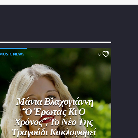
MUSIC NEWS
0
Μάνια Βλαχογιάννη
“Ο Έρωτας Κι Ο
Χρόνος”, Το Νέο Της
Τραγούδι Κυκλοφορεί