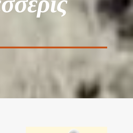
έσσερις