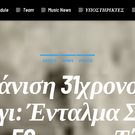
dule
Team
Music News
ΥΠΟΣΤΗΡΙΚΤΕΣ
GREECE
NEWS
POLICE
νιση 31χρον
γι: Ένταλμα 