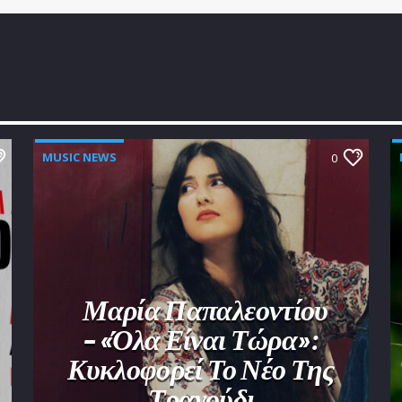
MUSIC NEWS
0
Μαρία Παπαλεοντίου
– «Όλα Είναι Τώρα»:
Κυκλοφορεί Το Νέο Της
Τραγούδι