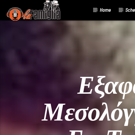
Home
Sche
Current Track
Title
Artist
Εξαφά
Μεσολόγ