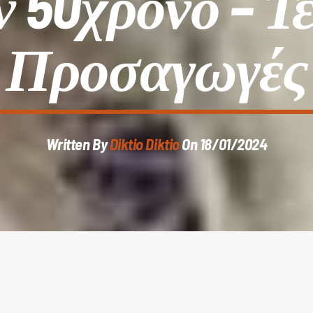
ν 50χρονο – Τ
Προσαγωγές
Written By
Diktio Diktio
On 18/01/2024