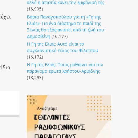
αλλά η απιστία κάνει την εμφάνισή της
(16,905)
 έχει
Βάσια Παναγοπούλου για τη «Γη της
Ελιάς»: Για ένα διάστημα το παιδί της
Ξένιας θα εξαφανιστεί από τη ζωή του
Δημοσθένη
(16,177)
Η Γη της Ελιάς: Αυτό είναι το
συγκλονιστικό τέλος του Φίλιππου
(16,172)
Η Γη της Ελιάς: Ποιος μαθαίνει για τον
όδια
παράνομο έρωτα Χρήστου-Αριάδνης
(13,293)