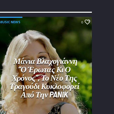
MUSIC NEWS
0
Μάνια Βλαχογιάννη
“Ο Έρωτας Κι Ο
Χρόνος”, Το Νέο Της
Τραγούδι Κυκλοφορεί
Από Την PANIK