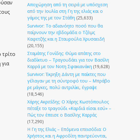
ούσαν
Αποχώρηση από τη σειρά με υπόσχεση
από την Ιουλία στη Γη της ελιάς και ο
τους
γάμος της με τον Στάθη
(25,633)
Survivor: Το αδιανόητο ποσό που θα
παίρνουν την εβδομάδα ο Τζέιμς
Καφετζής και η Σταυρούλα Χρυσαειδή
(20,155)
Σταμάτης Γονίδης: Θύμα απάτης στο
 τρίτο
διαδίκτυο – Τραγουδάει για τον Βασίλη
 για
Καρρά με τον Νοτη Σφακιανάκη
(19,628)
Survivor: Έκρηξη Δάντη με παίκτες που
γέλαγαν με τη σύντροφό του – Μπράβο
ρε μάγκες, πολύ αντριλίκι, έγραψε
(18,546)
Χάρης Ακριτίδης: Ο Χάρης Κωστόπουλος
πέταξε το τραγούδι «Καρδιά είσαι εσύ» –
Πώς τον έπεισε ο Βασίλης Καρράς
(17,290)
Η Γη της Ελιάς – Επόμενα επεισόδια: Ο
Χρήστος και η Αφροδίτη παντρεύονται,