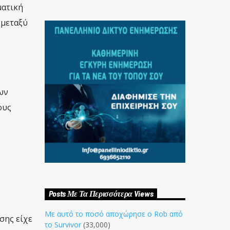
ματική
 μεταξύ
ων
ους
Posts Με Τα Περισσότερα Views
Με αυτό το ποσό αποχώρησε ο Rob από
σης είχε
το Survivor
(33,000)