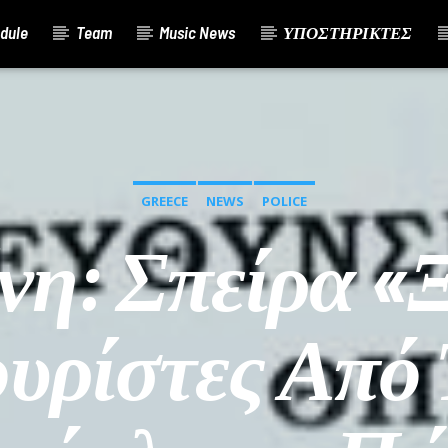
dule
Team
Music News
ΥΠΟΣΤΗΡΙΚΤΕΣ
GREECE
NEWS
POLICE
νη: Σπείρα «
ουρίστες Από 