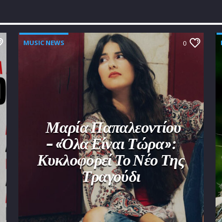
MUSIC NEWS
0
Μαρία Παπαλεοντίου
– «Όλα Είναι Τώρα»:
Κυκλοφορεί Το Νέο Της
Τραγούδι