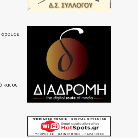
υ δρούσε
 και σε