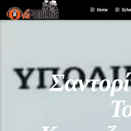
Home
Sche
Current Track
Title
Artist
Σαντορί
Τ