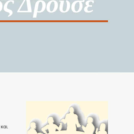
ώς Δρούσε
 και