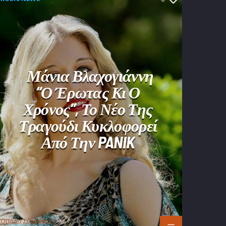
Μάνια Βλαχογιάννη
“Ο Έρωτας Κι Ο
Χρόνος”, Το Νέο Της
Τραγούδι Κυκλοφορεί
Από Την PANIK
Oμάδα Σύνταξης Ι