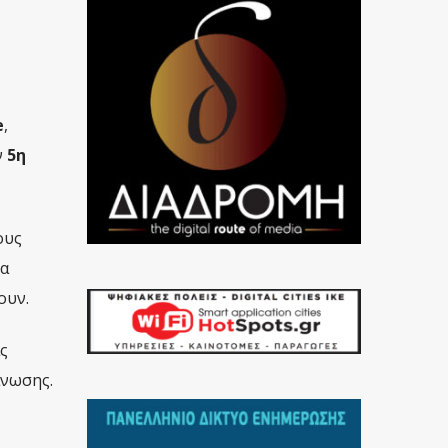
e
,
ν
5η
ους
θα
ουν.
ς
άνωσης.