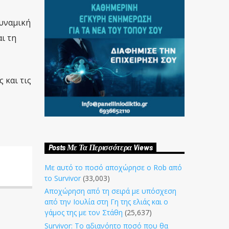
υναμική
ι τη
 και τις
Posts Με Τα Περισσότερα Views
Με αυτό το ποσό αποχώρησε ο Rob από
το Survivor
(33,003)
Αποχώρηση από τη σειρά με υπόσχεση
από την Ιουλία στη Γη της ελιάς και ο
γάμος της με τον Στάθη
(25,637)
Survivor: Το αδιανόητο ποσό που θα