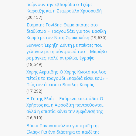
παίρνουν την εβδομάδα ο Τζέιμς
Καφετζής και η Σταυρούλα Χρυσαειδή
(20,157)
Σταμάτης Γονίδης: Θύμα απάτης στο
διαδίκτυο – Τραγουδάει για τον Βασίλη
Καρρά με τον Νοτη Σφακιανάκη
(19,630)
Survivor: Έκρηξη Δάντη με παίκτες που
γέλαγαν με τη σύντροφό του – Μπράβο
ρε μάγκες, πολύ αντριλίκι, έγραψε
(18,549)
Χάρης Ακριτίδης: Ο Χάρης Κωστόπουλος
πέταξε το τραγούδι «Καρδιά είσαι εσύ» –
Πώς τον έπεισε ο Βασίλης Καρράς
(17,292)
Η Γη της Ελιάς – Επόμενα επεισόδια: Ο
Χρήστος και η Αφροδίτη παντρεύονται,
αλλά η απιστία κάνει την εμφάνισή της
(16,910)
Βάσια Παναγοπούλου για τη «Γη της
Ελιάς»: Για ένα διάστημα το παιδί της