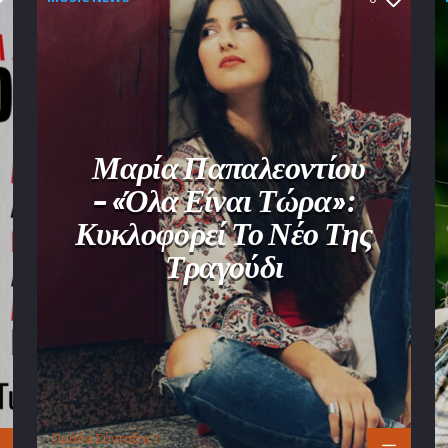
Μαρία Παπαλεοντίου
– «Όλα Είναι Τώρα»:
Κυκλοφορεί Το Νέο Της
Τραγούδι
Oμάδα Σύνταξης Ι