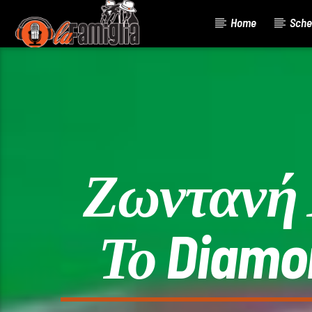
Home
Sche
Current Track
Title
Artist
Ζωντανή 
Το Diamo