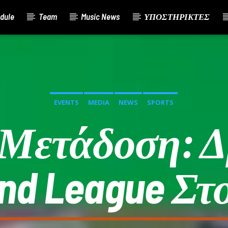
dule
Team
Music News
ΥΠΟΣΤΗΡΙΚΤΕΣ
EVENTS
MEDIA
NEWS
SPORTS
Μετάδοση: 
nd League Στο