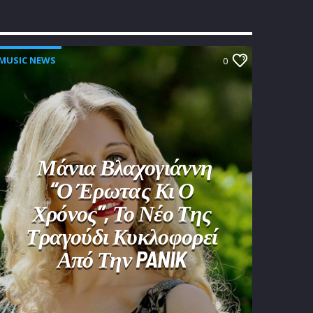
MUSIC NEWS
0
Μάνια Βλαχογιάννη
“Ο Έρωτας Κι Ο
Χρόνος”, Το Νέο Της
Τραγούδι Κυκλοφορεί
Από Την PANIK