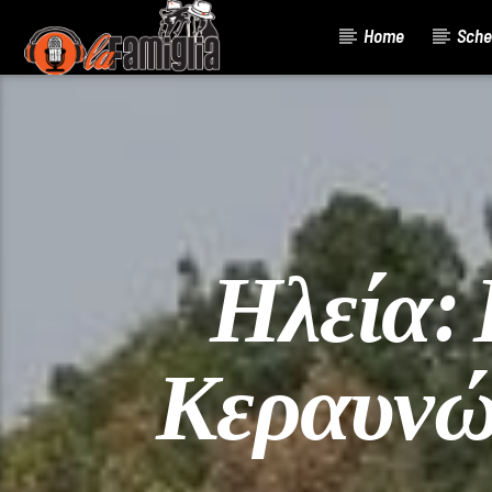
Home
Sche
Current Track
Title
Artist
Ηλεία:
Κεραυνώ