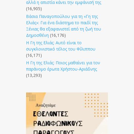
αλλά η απιστία κάνει την εμφάνισή της
(16,905)
Βάσια Παναγοπούλου για τη «Γη της
Ελιάς»: Για ένα διάστημα το παιδί της
Ξένιας θα εξαφανιστεί από τη ζωή του
Δημοσθένη
(16,176)
Η Γη της Ελιάς: Αυτό είναι το
συγκλονιστικό τέλος του Φίλιππου
(16,171)
Η Γη της Ελιάς: Ποιος μαθαίνει για τον
παράνομο έρωτα Χρήστου-Αριάδνης
(13,293)