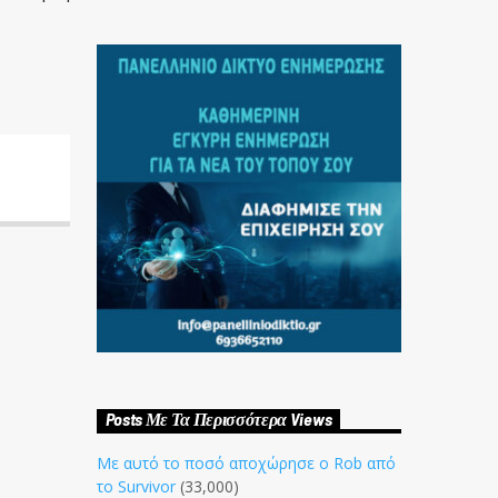
Posts Με Τα Περισσότερα Views
Με αυτό το ποσό αποχώρησε ο Rob από
το Survivor
(33,000)