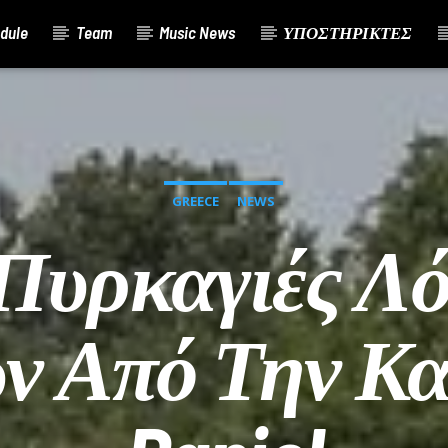
dule
Team
Music News
ΥΠΟΣΤΗΡΙΚΤΕΣ
GREECE
NEWS
 Πυρκαγιές Λ
ν Από Την Κα