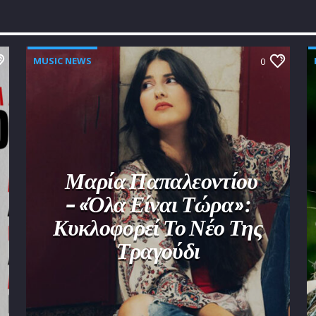
MUSIC NEWS
0
Μαρία Παπαλεοντίου
– «Όλα Είναι Τώρα»:
Κυκλοφορεί Το Νέο Της
Τραγούδι