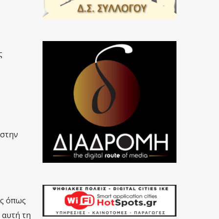
ς
 στην
ις όπως
 αυτή τη