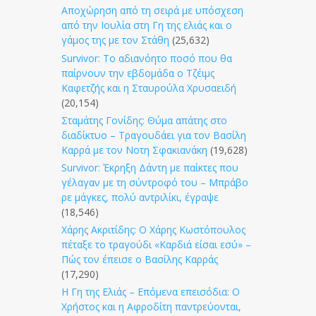
Αποχώρηση από τη σειρά με υπόσχεση
από την Ιουλία στη Γη της ελιάς και ο
γάμος της με τον Στάθη
(25,632)
Survivor: Το αδιανόητο ποσό που θα
παίρνουν την εβδομάδα ο Τζέιμς
Καφετζής και η Σταυρούλα Χρυσαειδή
(20,154)
Σταμάτης Γονίδης: Θύμα απάτης στο
διαδίκτυο – Τραγουδάει για τον Βασίλη
Καρρά με τον Νοτη Σφακιανάκη
(19,628)
Survivor: Έκρηξη Δάντη με παίκτες που
γέλαγαν με τη σύντροφό του – Μπράβο
ρε μάγκες, πολύ αντριλίκι, έγραψε
(18,546)
Χάρης Ακριτίδης: Ο Χάρης Κωστόπουλος
πέταξε το τραγούδι «Καρδιά είσαι εσύ» –
Πώς τον έπεισε ο Βασίλης Καρράς
(17,290)
Η Γη της Ελιάς – Επόμενα επεισόδια: Ο
Χρήστος και η Αφροδίτη παντρεύονται,