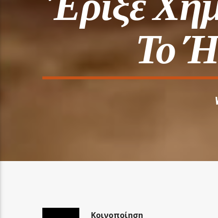
Έριξε Χημ
Το Ή
Κοινοποίηση