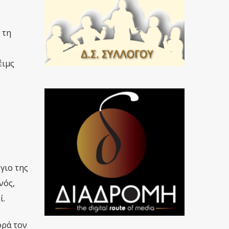
 τη
έιμς
γιο της
νός,
ί.
ορά τον