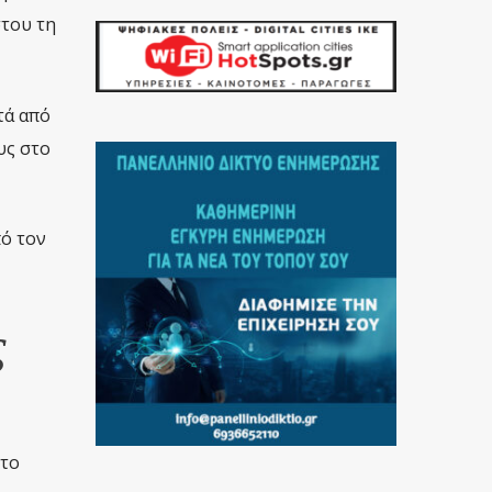
στου τη
τά από
υς στο
ό τον
ς
 το