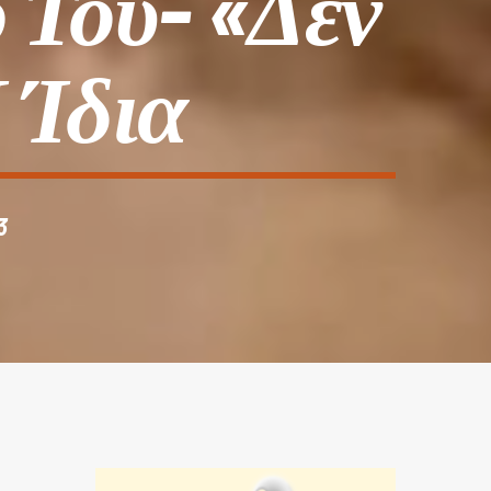
 Του- «Δεν
 Ίδια
3