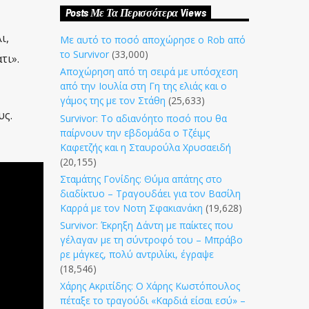
Posts Με Τα Περισσότερα Views
ι,
Με αυτό το ποσό αποχώρησε ο Rob από
το Survivor
(33,000)
τι».
Αποχώρηση από τη σειρά με υπόσχεση
από την Ιουλία στη Γη της ελιάς και ο
γάμος της με τον Στάθη
(25,633)
υς.
Survivor: Το αδιανόητο ποσό που θα
παίρνουν την εβδομάδα ο Τζέιμς
Καφετζής και η Σταυρούλα Χρυσαειδή
(20,155)
Σταμάτης Γονίδης: Θύμα απάτης στο
διαδίκτυο – Τραγουδάει για τον Βασίλη
Καρρά με τον Νοτη Σφακιανάκη
(19,628)
Survivor: Έκρηξη Δάντη με παίκτες που
γέλαγαν με τη σύντροφό του – Μπράβο
ρε μάγκες, πολύ αντριλίκι, έγραψε
(18,546)
Χάρης Ακριτίδης: Ο Χάρης Κωστόπουλος
πέταξε το τραγούδι «Καρδιά είσαι εσύ» –