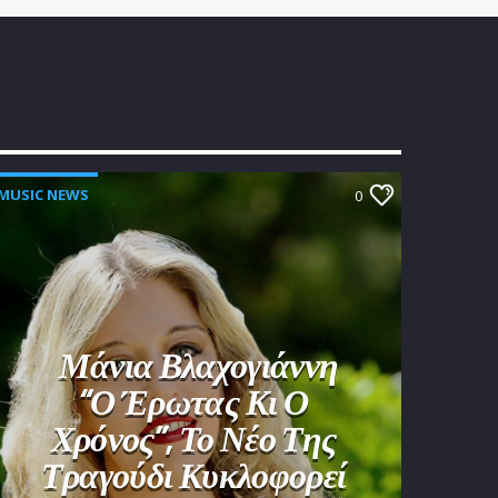
MUSIC NEWS
0
Μάνια Βλαχογιάννη
“Ο Έρωτας Κι Ο
Χρόνος”, Το Νέο Της
Τραγούδι Κυκλοφορεί