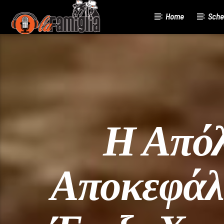
Home
Sche
Current Track
Title
Artist
Η Απόλ
Αποκεφάλι