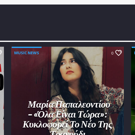
MUSIC NEWS
0
Μαρία Παπαλεοντίου
– «Όλα Είναι Τώρα»:
Κυκλοφορεί Το Νέο Της
Τραγούδι