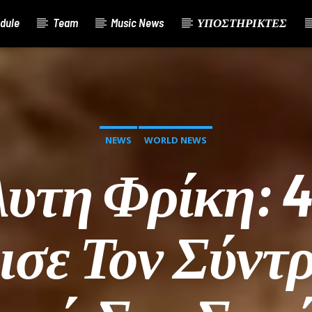
dule
Team
Music News
ΥΠΟΣΤΗΡΙΚΤΕΣ
NEWS
WORLD NEWS
υτη Φρίκη: 
σε Τον Σύντ