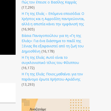
Πώς τον έπεισε ο Βασίλης Καρράς
(17,290)
Η Γη της Ελιάς – Επόμενα επεισόδια: Ο
Χρήστος και η Αφροδίτη παντρεύονται,
αλλά η απιστία κάνει την εμφάνισή της
(16,905)
Βάσια Παναγοπούλου για τη «Γη της
Ελιάς»: Για ένα διάστημα το παιδί της
Ξένιας θα εξαφανιστεί από τη ζωή του
Δημοσθένη
(16,178)
Η Γη της Ελιάς: Αυτό είναι το
συγκλονιστικό τέλος του Φίλιππου
(16,172)
Η Γη της Ελιάς: Ποιος μαθαίνει για τον
παράνομο έρωτα Χρήστου-Αριάδνης
(13,293)