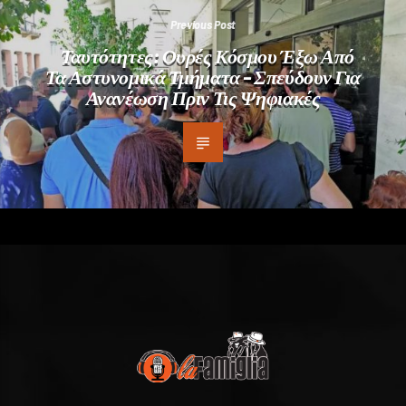
Previous Post
Ταυτότητες: Ουρές Κόσμου Έξω Από
Τα Αστυνομικά Τμήματα – Σπεύδουν Για
Ανανέωση Πριν Τις Ψηφιακές