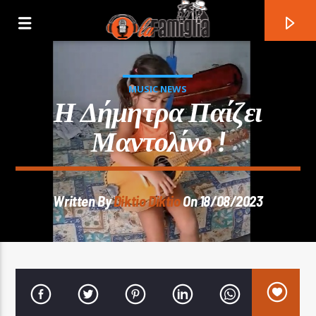
MUSIC NEWS
Η Δήμητρα Παίζει
Μαντολίνο !
Written By
Diktio Diktio
On 18/08/2023
Current Track
Title
Artist