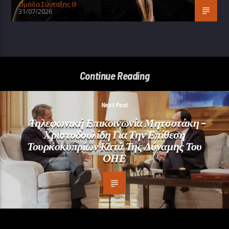
Oμάδα Σύνταξης Θ
31/07/2026
Continue Reading
Next Post
Τηλεφωνική Επικοινωνία Μητσοτάκη –
Χριστοδουλίδη Για Την Επίθεση
Τουρκοκυπρίων Κατά Της Δύναμης Του
ΟΗΕ