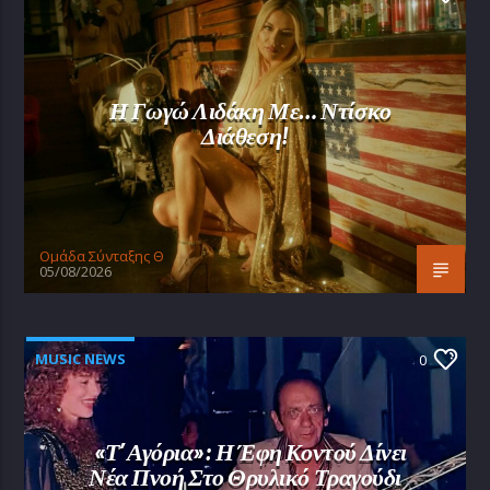
Η Γωγώ Λιδάκη Με… Ντίσκο
Διάθεση!
Oμάδα Σύνταξης Θ
05/08/2026
MUSIC NEWS
0
«Τ’ Αγόρια»: Η Έφη Κοντού Δίνει
Νέα Πνοή Στο Θρυλικό Τραγούδι