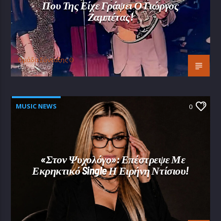
Που Της Είχε Γράψει Ο Γιώργος
Ζαμπέτας!
Oμάδα Σύνταξης Θ
05/08/2026
MUSIC NEWS
0
«Στον Ψυχολόγο»: Επέστρεψε Με
Εκρηκτικό Single Η Ειρήνη Ντίσιου!