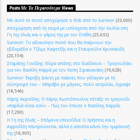
Posts Με Τα Περισσότερα Views
Με αυτό το ποσό αποχώρησε ο Rob από το Survivor
(33,000)
Αποχώρηση από τη σειρά με υπόσχεση από την Ιουλία στη
Γη της ελιάς και ο γάμος της με τον Στάθη
(25,632)
Survivor: Το αδιανόητο ποσό που θα παίρνουν την
εβδομάδα ο Τζέιμς Καφετζής και η Σταυρούλα Χρυσαειδή
(20,154)
Σταμάτης Γονίδης: Θύμα απάτης στο διαδίκτυο – Τραγουδάει
για τον Βασίλη Καρρά με τον Νοτη Σφακιανάκη
(19,628)
Survivor: Έκρηξη Δάντη με παίκτες που γέλαγαν με τη
σύντροφό του – Μπράβο ρε μάγκες, πολύ αντριλίκι, έγραψε
(18,546)
Χάρης Ακριτίδης: Ο Χάρης Κωστόπουλος πέταξε το τραγούδι
«Καρδιά είσαι εσύ» – Πώς τον έπεισε ο Βασίλης Καρράς
(17,290)
Η Γη της Ελιάς – Επόμενα επεισόδια: Ο Χρήστος και η
Αφροδίτη παντρεύονται, αλλά η απιστία κάνει την εμφάνισή
της
(16,905)