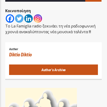
Κοινοποίηση
Το La Famiglia radio ξεκινάει τη νέα ραδιοφωνική
χρονιά ανακαλύπτοντας νέα μουσικά ταλέντα !!!
LA FAMIGLIA RADIO
Author
Diktio Diktio
LA FAMIGLIA ΝΗΣΙΩΤΙΚΑ
Author's Archive