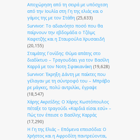
Αποχώρηση από τη σειρά με υπόσχεση
από την Ιουλία στη Γη της ελιάς και ο
γάμος της με τον Στάθη
(25,633)
Survivor: Το αδιανόητο ποσό που θα
παίρνουν την εβδομάδα ο Τζέιμς
Καφετζής και η Σταυρούλα Χρυσαειδή
(20,155)
Σταμάτης Γονίδης: Θύμα απάτης στο
διαδίκτυο – Τραγουδάει για τον Βασίλη
Καρρά με τον Νοτη Σφακιανάκη
(19,628)
Survivor: Έκρηξη Δάντη με παίκτες που
γέλαγαν με τη σύντροφό του – Μπράβο
ρε μάγκες, πολύ αντριλίκι, έγραψε
(18,547)
Χάρης Ακριτίδης: Ο Χάρης Κωστόπουλος
πέταξε το τραγούδι «Καρδιά είσαι εσύ» –
Πώς τον έπεισε ο Βασίλης Καρράς
(17,290)
Η Γη της Ελιάς – Επόμενα επεισόδια: Ο
Χρήστος και η Αφροδίτη παντρεύονται,