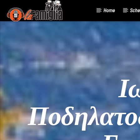
Home
Sche
Current Track
Title
Artist
Ι
Ποδηλατο