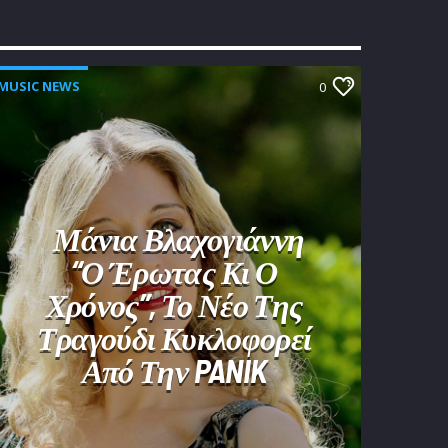
MUSIC NEWS
0
Μάνια Βλαχογιάννη
“Ο Έρωτας Κι Ο
Χρόνος”, Το Νέο Της
Τραγούδι Κυκλοφορεί
Από Την PANIK