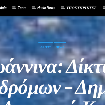
dule
Team
Music News
ΥΠΟΣΤΗΡΙΚΤΕΣ
GREECE
NEWS
ωάννινα: Δίκτ
δρόμων – Δη