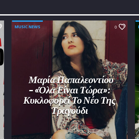
MUSIC NEWS
0
Μαρία Παπαλεοντίου
– «Όλα Είναι Τώρα»:
Κυκλοφορεί Το Νέο Της
Τραγούδι