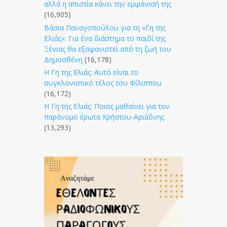
αλλά η απιστία κάνει την εμφάνισή της
(16,905)
Βάσια Παναγοπούλου για τη «Γη της
Ελιάς»: Για ένα διάστημα το παιδί της
Ξένιας θα εξαφανιστεί από τη ζωή του
Δημοσθένη
(16,178)
Η Γη της Ελιάς: Αυτό είναι το
συγκλονιστικό τέλος του Φίλιππου
(16,172)
Η Γη της Ελιάς: Ποιος μαθαίνει για τον
παράνομο έρωτα Χρήστου-Αριάδνης
(13,293)