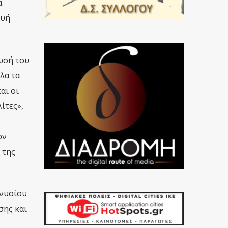
α
ευή
ωσή του
λα τα
αι οι
ίτες»,
ον
 της
ονυσίου
σης και