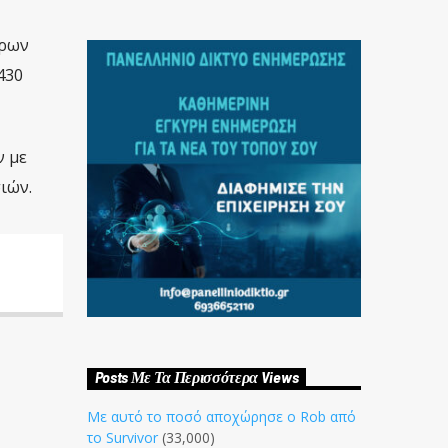
όρων
430
ν με
ιών.
Posts Με Τα Περισσότερα Views
Με αυτό το ποσό αποχώρησε ο Rob από
το Survivor
(33,000)