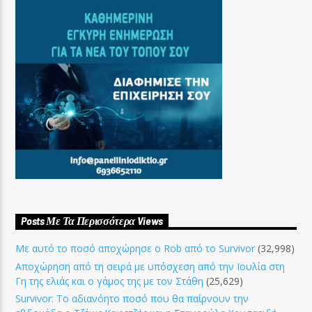
Posts Με Τα Περισσότερα Views
Με αυτό το ποσό αποχώρησε ο Rob από το Survivor
(32,998)
Αποχώρηση από τη σειρά με υπόσχεση από την Ιουλία στη
Γη της ελιάς και ο γάμος της με τον Στάθη
(25,629)
Survivor: Το αδιανόητο ποσό που θα παίρνουν την