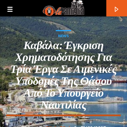
NEWS
Καβάλα: Έγκριση
Χρηματοδότησης Για
Τρία Έργα Σε Λιμενικές
Υποδομές Της Θάσου
Από Το Υπουργείο
Ναυτιλίας
Current Track
Title
Artist