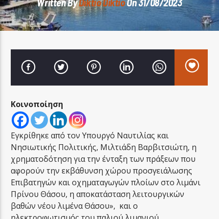
Written By
Diktio Diktio
On 31/08/2023
LA FAMIGLIA RADIO
Κοινοποίηση
LA FAMIGLIA ΝΗΣΙΩΤΙΚΑ
Εγκρίθηκε από τον Υπουργό Ναυτιλίας και
Νησιωτικής Πολιτικής, Μιλτιάδη Βαρβιτσιώτη, η
χρηματοδότηση για την ένταξη των πράξεων που
αφορούν την εκβάθυνση χώρου προσγειάλωσης
Επιβατηγών και οχηματαγωγών πλοίων στο λιμάνι
Πρίνου Θάσου, η αποκατάσταση λειτουργικών
βαθών νέου λιμένα Θάσου», και ο
ηλεκτροφωτισμός του παλιού λιμανιού.