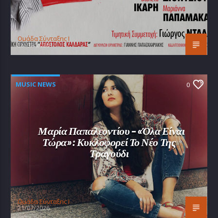
Oμάδα Σύνταξης Ι
25/07/2026
MUSIC NEWS
0
Μαρία Παπαλεοντίου – «Όλα Είναι
Τώρα»: Κυκλοφορεί Το Νέο Της
Τραγούδι
Oμάδα Σύνταξης Ι
21/07/2026