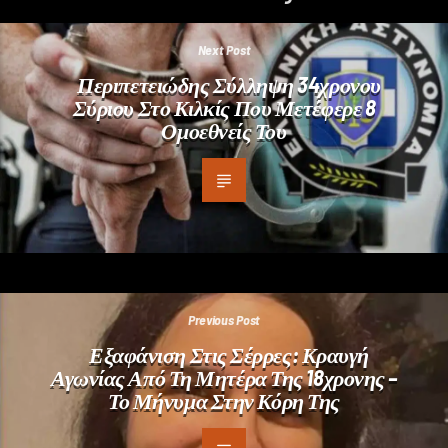
Next Post
Περιπετειώδης Σύλληψη 34χρονου
Σύριου Στο Κιλκίς Που Μετέφερε 8
Ομοεθνείς Του
Previous Post
Εξαφάνιση Στις Σέρρες: Κραυγή
Αγωνίας Από Τη Μητέρα Της 18χρονης –
Το Μήνυμα Στην Κόρη Της