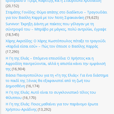
εβδομάδα ο Τζέιμς Καφετζής και η Σταυρούλα Χρυσαειδή
(20,152)
Σταμάτης Γονίδης: Θύμα απάτης στο διαδίκτυο – Τραγουδάει
για τον Βασίλη Καρρά με τον Νοτη Σφακιανάκη
(19,625)
Survivor: Έκρηξη Δάντη με παίκτες που γέλαγαν με τη
σύντροφό του – Μπράβο ρε μάγκες, πολύ αντριλίκι, έγραψε
(18,545)
Χάρης Ακριτίδης: Ο Χάρης Κωστόπουλος πέταξε το τραγούδι
«Καρδιά είσαι εσύ» – Πώς τον έπεισε ο Βασίλης Καρράς
(17,290)
Η Γη της Ελιάς – Επόμενα επεισόδια: Ο Χρήστος και η
Αφροδίτη παντρεύονται, αλλά η απιστία κάνει την εμφάνισή
της
(16,904)
Βάσια Παναγοπούλου για τη «Γη της Ελιάς»: Για ένα διάστημα
το παιδί της Ξένιας θα εξαφανιστεί από τη ζωή του
Δημοσθένη
(16,174)
Η Γη της Ελιάς: Αυτό είναι το συγκλονιστικό τέλος του
Φίλιππου
(16,170)
Η Γη της Ελιάς: Ποιος μαθαίνει για τον παράνομο έρωτα
Χρήστου-Αριάδνης
(13,292)