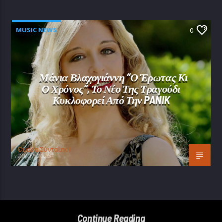
MUSIC NEWS
0
Μάνια Βλαχογιάννη “Ο Έρωτας Κι
Ο Χρόνος”, Το Νέο Της Τραγούδι
Κυκλοφορεί Από Την PANIK
Oμάδα Σύνταξης Ι
20/07/2026
Continue Reading