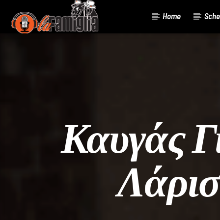
Home
Sche
Current Track
Title
Artist
Καυγάς Γ
Λάρισ