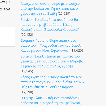
ονο με
Αποχώρηση από τη σειρά με υπόσχεση
από την Ιουλία στη Γη της ελιάς και ο
α, τον
γάμος της με τον Στάθη
(25,629)
Survivor: Το αδιανόητο ποσό που θα
παίρνουν την εβδομάδα ο Τζέιμς
Καφετζής και η Σταυρούλα Χρυσαειδή
(20,152)
Σταμάτης Γονίδης: Θύμα απάτης στο
διαδίκτυο – Τραγουδάει για τον Βασίλη
Καρρά με τον Νοτη Σφακιανάκη
(19,625)
Survivor: Έκρηξη Δάντη με παίκτες που
γέλαγαν με τη σύντροφό του – Μπράβο
ρε μάγκες, πολύ αντριλίκι, έγραψε
(18,545)
Χάρης Ακριτίδης: Ο Χάρης Κωστόπουλος
πέταξε το τραγούδι «Καρδιά είσαι εσύ» –
Πώς τον έπεισε ο Βασίλης Καρράς
(17,290)
Η Γη της Ελιάς – Επόμενα επεισόδια: Ο
Χρήστος και η Αφροδίτη παντρεύονται,