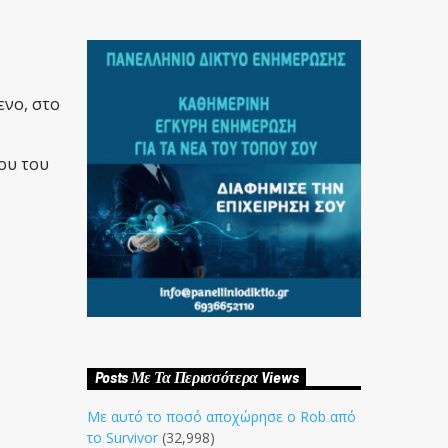
ενο, στο
ου του
Posts Με Τα Περισσότερα Views
Με αυτό το ποσό αποχώρησε ο Rob από
το Survivor
(32,998)