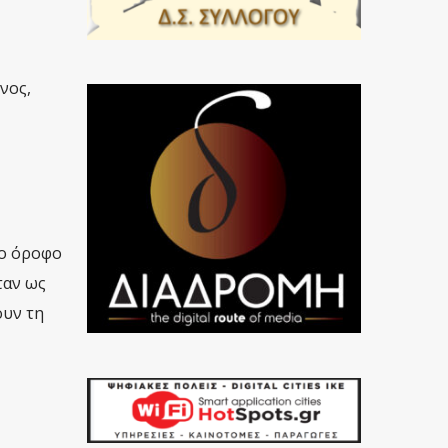
νος,
3ο όροφο
ταν ως
ουν τη