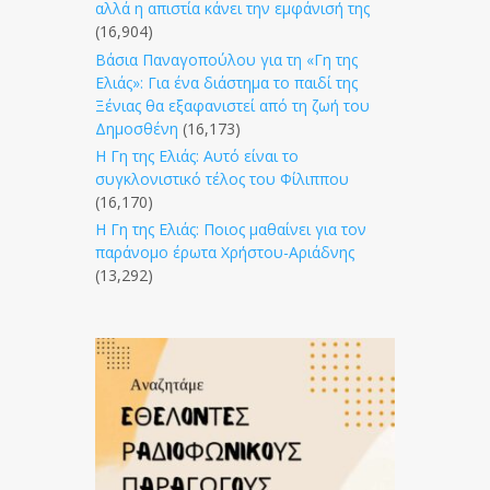
αλλά η απιστία κάνει την εμφάνισή της
(16,904)
Βάσια Παναγοπούλου για τη «Γη της
Ελιάς»: Για ένα διάστημα το παιδί της
Ξένιας θα εξαφανιστεί από τη ζωή του
Δημοσθένη
(16,173)
Η Γη της Ελιάς: Αυτό είναι το
συγκλονιστικό τέλος του Φίλιππου
(16,170)
Η Γη της Ελιάς: Ποιος μαθαίνει για τον
παράνομο έρωτα Χρήστου-Αριάδνης
(13,292)