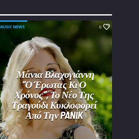
MUSIC NEWS
0
Μάνια Βλαχογιάννη
“Ο Έρωτας Κι Ο
Χρόνος”, Το Νέο Της
Τραγούδι Κυκλοφορεί
Από Την PANIK