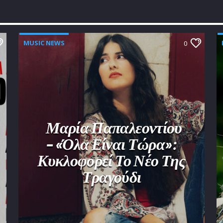
MUSIC NEWS
0
Μαρία Παπαλεοντίου
– «Όλα Είναι Τώρα»:
Κυκλοφορεί Το Νέο Της
Τραγούδι