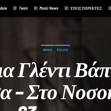
dule
Team
Music News
ΥΠΟΣΤΗΡΙΚΤΕΣ
NEWS
POLICE
ια Γλέντι Βάπ
α – Στο Νοσο