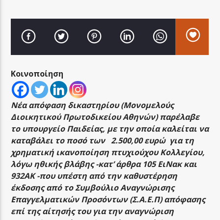
LA FAMIGLIA RADIO
Κοινοποίηση
Νέα απόφαση δικαστηρίου (Μονομελούς
LA FAMIGLIA ΝΗΣΙΩΤΙΚΑ
Διοικητικού Πρωτοδικείου Αθηνών) παρέλαβε
το υπουργείο Παιδείας, με την οποία καλείται να
καταβάλει το ποσό των 2.500,00 ευρώ για τη
χρηματική ικανοποίηση πτυχιούχου Κολλεγίου,
λόγω ηθικής βλάβης -κατ’ άρθρα 105 ΕιΝακ και
932ΑΚ -που υπέστη από την καθυστέρηση
έκδοσης από το Συμβούλιο Αναγνώρισης
Επαγγελματικών Προσόντων (Σ.Α.Ε.Π) απόφασης
επί της αίτησής του για την αναγνώριση