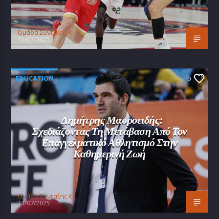
Oμάδα Σύνταξης Κ
15/07/2025
EDUCATION
0
Δημήτρης Μαυροειδής:
Σχεδιάζοντας Τη Μετάβαση Από Τον
Επαγγελματικό Αθλητισμό Στην
Καθημερινή Ζωή
Oμάδα Σύνταξης Κ
14/07/2025