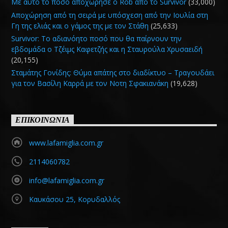
Με αυτό το ποσό αποχώρησε ο Rob από το Survivor
(33,000)
Αποχώρηση από τη σειρά με υπόσχεση από την Ιουλία στη
Γη της ελιάς και ο γάμος της με τον Στάθη
(25,633)
Survivor: Το αδιανόητο ποσό που θα παίρνουν την
εβδομάδα ο Τζέιμς Καφετζής και η Σταυρούλα Χρυσαειδή
(20,155)
Σταμάτης Γονίδης: Θύμα απάτης στο διαδίκτυο – Τραγουδάει
για τον Βασίλη Καρρά με τον Νοτη Σφακιανάκη
(19,628)
ΕΠΙΚΟΙΝΩΝΙΑ
www.lafamiglia.com.gr
2114060782
info@lafamiglia.com.gr
Καυκάσου 25, Κορυδαλλός