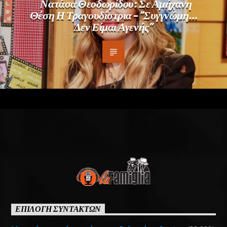
Νατάσα Θεοδωρίδου: Σε Αμήχανη
Θέση Η Τραγουδίστρια – “Συγγνώμη…
Δεν Είμαι Αγενής”
ΕΠΙΛΟΓΗ ΣΥΝΤΑΚΤΩΝ