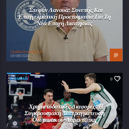
Στεφάν Λανουά: Συνεπής Και
Επαγγελματική Προετοιμασία Για Τη
Νέα Εποχή Διαιτησίας
Oμάδα Σύνταξης Κ
03/08/2025
ECONOMY
0
Χρηματοδοτικές Διαφορές: Η
Συγκρουσιακή Διαπραγμάτευση
Ολυμπιακού-Λαρεντζάκη