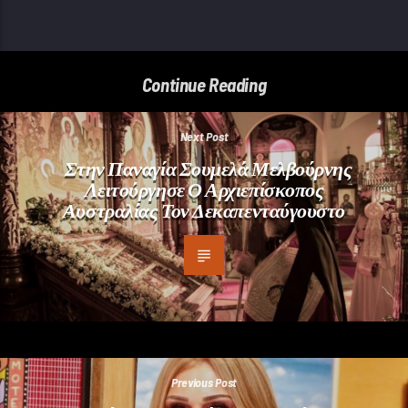
Continue Reading
Next Post
Στην Παναγία Σουμελά Μελβούρνης
Λειτούργησε Ο Αρχιεπίσκοπος
Αυστραλίας Τον Δεκαπενταύγουστο
Previous Post