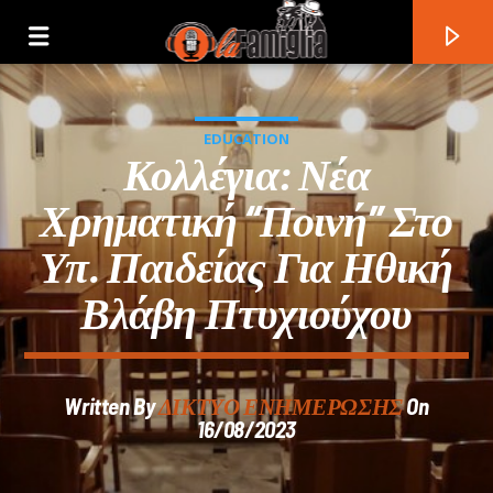
EDUCATION
Κολλέγια: Νέα
Χρηματική “ποινή” Στο
Υπ. Παιδείας Για Ηθική
Βλάβη Πτυχιούχου
Written By
ΔΙΚΤΥΟ ΕΝΗΜΕΡΩΣΗΣ
On
Current Track
16/08/2023
Title
Artist