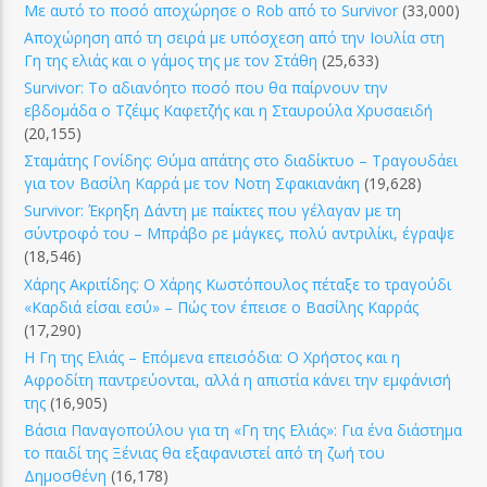
Με αυτό το ποσό αποχώρησε ο Rob από το Survivor
(33,000)
Αποχώρηση από τη σειρά με υπόσχεση από την Ιουλία στη
Γη της ελιάς και ο γάμος της με τον Στάθη
(25,633)
Survivor: Το αδιανόητο ποσό που θα παίρνουν την
εβδομάδα ο Τζέιμς Καφετζής και η Σταυρούλα Χρυσαειδή
(20,155)
Σταμάτης Γονίδης: Θύμα απάτης στο διαδίκτυο – Τραγουδάει
για τον Βασίλη Καρρά με τον Νοτη Σφακιανάκη
(19,628)
Survivor: Έκρηξη Δάντη με παίκτες που γέλαγαν με τη
σύντροφό του – Μπράβο ρε μάγκες, πολύ αντριλίκι, έγραψε
(18,546)
Χάρης Ακριτίδης: Ο Χάρης Κωστόπουλος πέταξε το τραγούδι
«Καρδιά είσαι εσύ» – Πώς τον έπεισε ο Βασίλης Καρράς
(17,290)
Η Γη της Ελιάς – Επόμενα επεισόδια: Ο Χρήστος και η
Αφροδίτη παντρεύονται, αλλά η απιστία κάνει την εμφάνισή
της
(16,905)
Βάσια Παναγοπούλου για τη «Γη της Ελιάς»: Για ένα διάστημα
το παιδί της Ξένιας θα εξαφανιστεί από τη ζωή του
Δημοσθένη
(16,178)