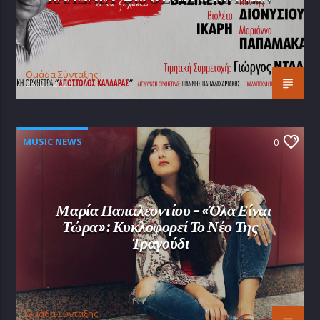
Oμάδα Σύνταξης Ι
25/07/2026
MUSIC NEWS
0
Μαρία Παπαλεοντίου – «Όλα Είναι
Τώρα»: Κυκλοφορεί Το Νέο Της
Τραγούδι
Oμάδα Σύνταξης Ι