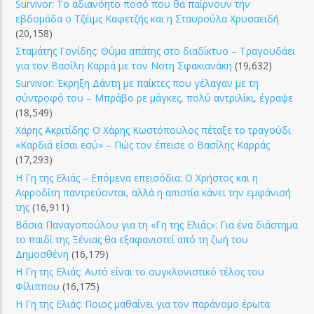
Survivor: Το αδιανόητο ποσό που θα παίρνουν την
εβδομάδα ο Τζέιμς Καφετζής και η Σταυρούλα Χρυσαειδή
(20,158)
Σταμάτης Γονίδης: Θύμα απάτης στο διαδίκτυο – Τραγουδάει
για τον Βασίλη Καρρά με τον Νοτη Σφακιανάκη
(19,632)
Survivor: Έκρηξη Δάντη με παίκτες που γέλαγαν με τη
σύντροφό του – Μπράβο ρε μάγκες, πολύ αντριλίκι, έγραψε
(18,549)
Χάρης Ακριτίδης: Ο Χάρης Κωστόπουλος πέταξε το τραγούδι
«Καρδιά είσαι εσύ» – Πώς τον έπεισε ο Βασίλης Καρράς
(17,293)
Η Γη της Ελιάς – Επόμενα επεισόδια: Ο Χρήστος και η
Αφροδίτη παντρεύονται, αλλά η απιστία κάνει την εμφάνισή
της
(16,911)
Βάσια Παναγοπούλου για τη «Γη της Ελιάς»: Για ένα διάστημα
το παιδί της Ξένιας θα εξαφανιστεί από τη ζωή του
Δημοσθένη
(16,179)
Η Γη της Ελιάς: Αυτό είναι το συγκλονιστικό τέλος του
Φίλιππου
(16,175)
Η Γη της Ελιάς: Ποιος μαθαίνει για τον παράνομο έρωτα