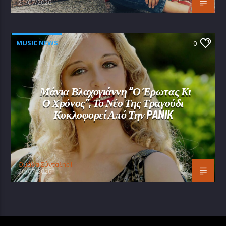
21/07/2026
MUSIC NEWS
0
Μάνια Βλαχογιάννη “Ο Έρωτας Κι
Ο Χρόνος”, Το Νέο Της Τραγούδι
Κυκλοφορεί Από Την PANIK
Oμάδα Σύνταξης Ι
20/07/2026