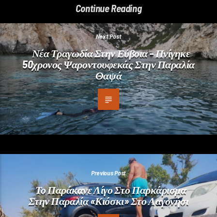
Continue Reading
Next Post
Νέα Τραγωδία Στην Εύβοια – Πνίγηκε
50χρονος Ψαροντουφεκάς Στην Παραλία
Θαψά
Previous Post
Το Παράκανε Λίγο Στο Παρκάρισμα
Στην Παραλία «Κιόσκι» Στο Λαγονήσι