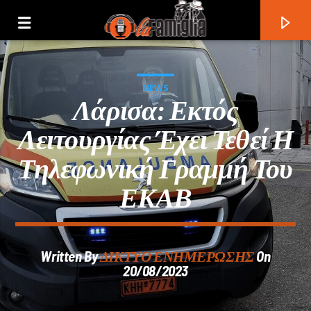
NEWS
Λάρισα: Εκτός
Λειτουργίας Έχει Τεθεί Η
Τηλεφωνική Γραμμή Του
ΕΚΑΒ
Written By
ΔΙΚΤΥΟ ΕΝΗΜΕΡΩΣΗΣ
On
Current Track
20/08/2023
Title
Artist