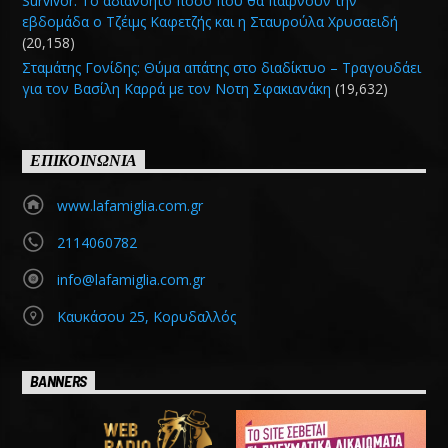
Survivor: Το αδιανόητο ποσό που θα παίρνουν την
εβδομάδα ο Τζέιμς Καφετζής και η Σταυρούλα Χρυσαειδή
(20,158)
Σταμάτης Γονίδης: Θύμα απάτης στο διαδίκτυο – Τραγουδάει
για τον Βασίλη Καρρά με τον Νοτη Σφακιανάκη
(19,632)
ΕΠΙΚΟΙΝΩΝΙΑ
www.lafamiglia.com.gr
2114060782
info@lafamiglia.com.gr
Καυκάσου 25, Κορυδαλλός
BANNERS