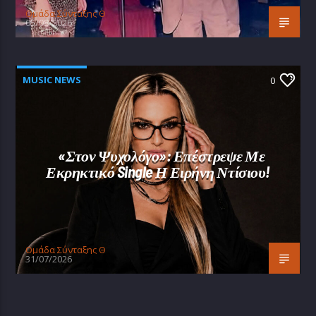
Oμάδα Σύνταξης Θ
05/08/2026
MUSIC NEWS
0
«Στον Ψυχολόγο»: Επέστρεψε Με
Εκρηκτικό Single Η Ειρήνη Ντίσιου!
Oμάδα Σύνταξης Θ
31/07/2026