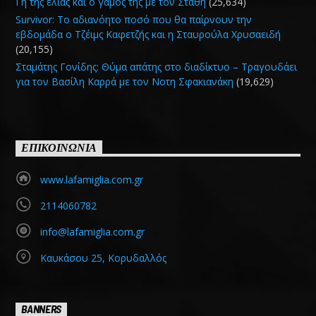
Γη της ελιάς και ο γάμος της με τον Στάθη
(25,634)
Survivor: Το αδιανόητο ποσό που θα παίρνουν την
εβδομάδα ο Τζέιμς Καφετζής και η Σταυρούλα Χρυσαειδή
(20,155)
Σταμάτης Γονίδης: Θύμα απάτης στο διαδίκτυο – Τραγουδάει
για τον Βασίλη Καρρά με τον Νοτη Σφακιανάκη
(19,629)
ΕΠΙΚΟΙΝΩΝΙΑ
www.lafamiglia.com.gr
2114060782
info@lafamiglia.com.gr
Καυκάσου 25, Κορυδαλλός
BANNERS