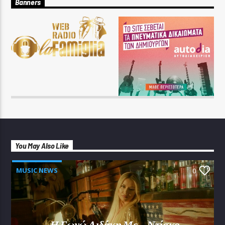
Banners
You May Also Like
MUSIC NEWS
0
Η Γωγώ Λιδάκη Με… Ντίσκο