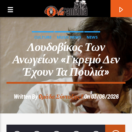
CULTURE
MUSIC NEWS
NEWS
Λουδοβίκος Των
Ανωγείων «Γκρεμό Δεν
Έχουν Τα Πουλιά»
Written By
Oμάδα Σύνταξης Ι
On 03/06/2026
Current Track
Title
Artist