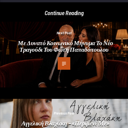
Continue Reading
Next Post
Με Δυνατό Κοινωνικό Μήνυμα Το Νέο
Τραγούδι Του Φώτη Παπαδόπουλου
Previous Post
Αγγελική Βλαχάκη – «Περίμενέ Με»