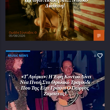
Διάθεση!
Oμάδα Σύνταξης Θ
05/08/2026
MUSIC NEWS
0
«Τ’ Αγόρια»: Η Έφη Κοντού Δίνει
Νέα Πνοή Στο Θρυλικό Τραγούδι
Που Της Είχε Γράψει Ο Γιώργος
Ζαμπέτας!