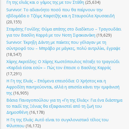
Γη της ελιάς και ο γάμος της με τον Στάθη
(25,634)
Survivor: Το αδιανόητο ποσό που θα παίρνουν την
εβδομάδα ο Τζέιμς Καφετζής και η Σταυρούλα Χρυσαειδή
(20,155)
Σταμάτης Γονίδης: Θύμα απάτης στο διαδίκτυο – Τραγουδάει
για τον Βασίλη Καρρά με τον Νοτη Σφακιανάκη
(19,629)
Survivor: Έκρηξη Δάντη με παίκτες που γέλαγαν με τη
σύντροφό του – Μπράβο ρε μάγκες, πολύ αντριλίκι, έγραψε
(18,547)
Χάρης Ακριτίδης: Ο Χάρης Κωστόπουλος πέταξε το τραγούδι
«Καρδιά είσαι εσύ» – Πώς τον έπεισε ο Βασίλης Καρράς
(17,291)
Η Γη της Ελιάς – Επόμενα επεισόδια: Ο Χρήστος και η
Αφροδίτη παντρεύονται, αλλά η απιστία κάνει την εμφάνισή
της
(16,905)
Βάσια Παναγοπούλου για τη «Γη της Ελιάς»: Για ένα διάστημα
το παιδί της Ξένιας θα εξαφανιστεί από τη ζωή του
Δημοσθένη
(16,178)
Η Γη της Ελιάς: Αυτό είναι το συγκλονιστικό τέλος του
Φίλιππου
(16,172)