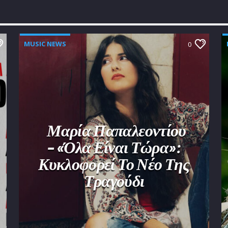
MUSIC NEWS
0
Μαρία Παπαλεοντίου
– «Όλα Είναι Τώρα»:
Κυκλοφορεί Το Νέο Της
Τραγούδι