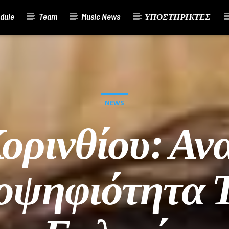
dule
Team
Music News
ΥΠΟΣΤΗΡΙΚΤΕΣ
NEWS
ορινθίου: Αν
οψηφιότητα Τ