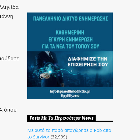
Ελληνίδα
ιάννη
Σπούδασε
4, όπου
Posts Με Τα Περισσότερα Views
Με αυτό το ποσό αποχώρησε ο Rob από
το Survivor
(32,999)