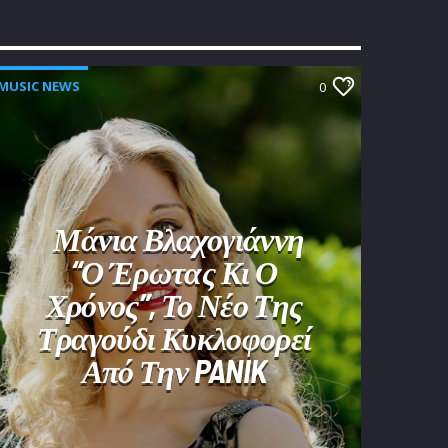
MUSIC NEWS
0
Μάνια Βλαχογιάννη
“Ο Έρωτας Κι Ο
Χρόνος”, Το Νέο Της
Τραγούδι Κυκλοφορεί
Από Την PANIK