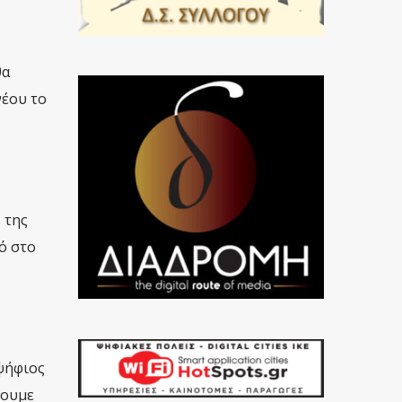
θα
νέου το
 της
ό στο
ψήφιος
ζουμε