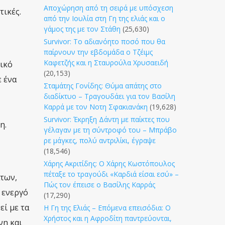
Αποχώρηση από τη σειρά με υπόσχεση
τικές.
από την Ιουλία στη Γη της ελιάς και ο
γάμος της με τον Στάθη
(25,630)
Survivor: Το αδιανόητο ποσό που θα
παίρνουν την εβδομάδα ο Τζέιμς
Καφετζής και η Σταυρούλα Χρυσαειδή
ρικό
(20,153)
ε ένα
Σταμάτης Γονίδης: Θύμα απάτης στο
διαδίκτυο – Τραγουδάει για τον Βασίλη
Καρρά με τον Νοτη Σφακιανάκη
(19,628)
Survivor: Έκρηξη Δάντη με παίκτες που
η.
γέλαγαν με τη σύντροφό του – Μπράβο
ρε μάγκες, πολύ αντριλίκι, έγραψε
(18,546)
Χάρης Ακριτίδης: Ο Χάρης Κωστόπουλος
πέταξε το τραγούδι «Καρδιά είσαι εσύ» –
άτων,
Πώς τον έπεισε ο Βασίλης Καρράς
 ενεργό
(17,290)
ί με τα
Η Γη της Ελιάς – Επόμενα επεισόδια: Ο
Χρήστος και η Αφροδίτη παντρεύονται,
νη και