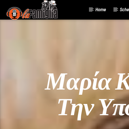
Home
Sche
Current Track
Title
Artist
Μαρία Κ
Την Υπ