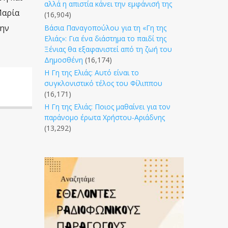
αλλά η απιστία κάνει την εμφάνισή της
Μαρία
(16,904)
την
Βάσια Παναγοπούλου για τη «Γη της
Ελιάς»: Για ένα διάστημα το παιδί της
Ξένιας θα εξαφανιστεί από τη ζωή του
Δημοσθένη
(16,174)
Η Γη της Ελιάς: Αυτό είναι το
συγκλονιστικό τέλος του Φίλιππου
(16,171)
Η Γη της Ελιάς: Ποιος μαθαίνει για τον
παράνομο έρωτα Χρήστου-Αριάδνης
(13,292)