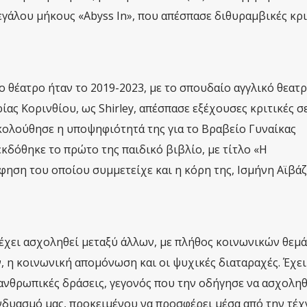
εγάλου μήκους «Abyss In», που απέσπασε διθυραμβικές κρι
ο θέατρο ήταν το 2019-2023, με το σπουδαίο αγγλικό θεατ
ίας Κορινθίου, ως Shirley, απέσπασε εξέχουσες κριτικές σ
ακολούθησε η υποψηφιότητά της για το Βραβείο Γυναίκας
κδόθηκε το πρώτο της παιδικό βιβλίο, με τίτλο «Η
ηση του οποίου συμμετείχε και η κόρη της, Ισμήνη Αϊβάζ
έχει ασχοληθεί μεταξύ άλλων, με πλήθος κοινωνικών θεμ
 η κοινωνική απομόνωση και οι ψυχικές διαταραχές. Έχει
ανθρωπικές δράσεις, γεγονός που την οδήγησε να ασχοληθε
υνδυασμό μας, προκειμένου να προσφέρει μέσα από την τέχ