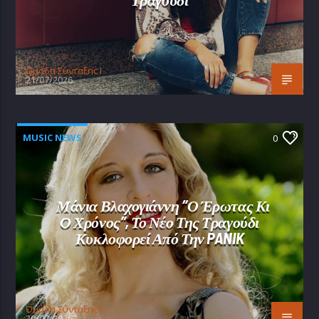
Oμάδα Σύνταξης Ι
21/07/2026
MUSIC NEWS
0
Μάνια Βλαχογιάννη “Ο Έρωτας Κι
Ο Χρόνος”, Το Νέο Της Τραγούδι
Κυκλοφορεί Από Την PANIK
Oμάδα Σύνταξης Ι
20/07/2026