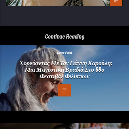
Continue Reading
Next Post
Χορεύοντας Με Τον Γιάννη Χαρούλη:
Μια Μαγευτική Βραδιά Στο 68ο
Φεστιβάλ Φιλίππων