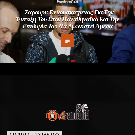
Previous Post
Ζαρούρι: Ενθουσιασμένος Για Την
Ένταξή Του Στον Παναθηναϊκό Και Την
Επιθυμία Του Να Αγωνιστεί Άμεσα
ΕΠΙΛΟΓΗ ΣΥΝΤΑΚΤΩΝ