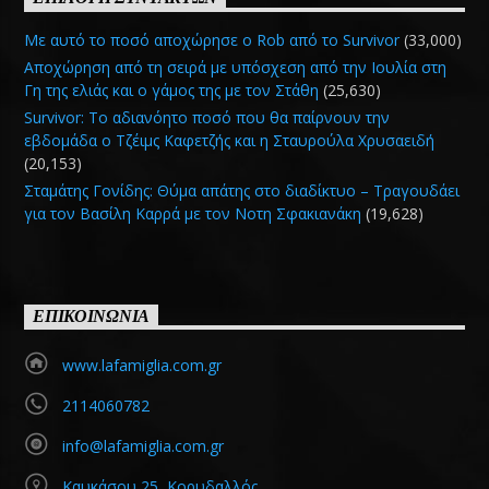
Με αυτό το ποσό αποχώρησε ο Rob από το Survivor
(33,000)
Αποχώρηση από τη σειρά με υπόσχεση από την Ιουλία στη
Γη της ελιάς και ο γάμος της με τον Στάθη
(25,630)
Survivor: Το αδιανόητο ποσό που θα παίρνουν την
εβδομάδα ο Τζέιμς Καφετζής και η Σταυρούλα Χρυσαειδή
(20,153)
Σταμάτης Γονίδης: Θύμα απάτης στο διαδίκτυο – Τραγουδάει
για τον Βασίλη Καρρά με τον Νοτη Σφακιανάκη
(19,628)
ΕΠΙΚΟΙΝΩΝΙΑ
www.lafamiglia.com.gr
2114060782
info@lafamiglia.com.gr
Καυκάσου 25, Κορυδαλλός