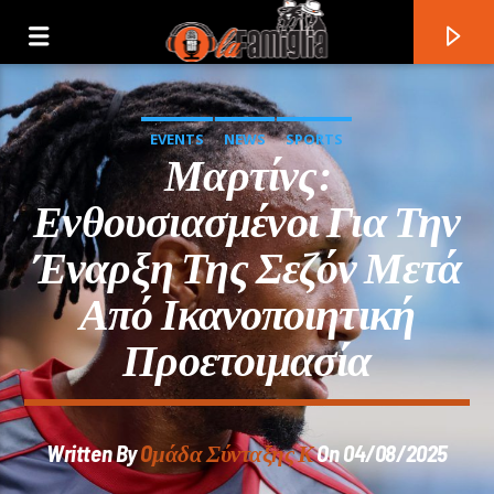
EVENTS
NEWS
SPORTS
Μαρτίνς:
Ενθουσιασμένοι Για Την
Έναρξη Της Σεζόν Μετά
Από Ικανοποιητική
Προετοιμασία
Current Track
Written By
Oμάδα Σύνταξης Κ
On 04/08/2025
Title
Artist