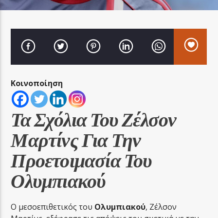
LA FAMIGLIA RADIO
Κοινοποίηση
LA FAMIGLIA ΝΗΣΙΩΤΙΚΑ
Τα Σχόλια Του Ζέλσον
Μαρτίνς Για Την
Προετοιμασία Του
Ολυμπιακού
Ο μεσοεπιθετικός του
Ολυμπιακού
, Ζέλσον