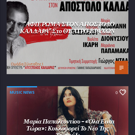
“ΑΦΙΕΡΩΜΑ ΣΤΟΝ ΑΠΟΣΤΟΛΟ
ΚΑΛΔΑΡΑ” Στο ΘΕΑΤΡΟ ΒΡΑΧΩΝ
Oμάδα Σύνταξης Ι
25/07/2026
MUSIC NEWS
0
Μαρία Παπαλεοντίου – «Όλα Είναι
Τώρα»: Κυκλοφορεί Το Νέο Της
Τραγούδι