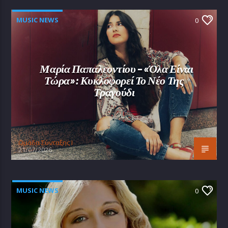
MUSIC NEWS
0
Μαρία Παπαλεοντίου – «Όλα Είναι
Τώρα»: Κυκλοφορεί Το Νέο Της
Τραγούδι
Oμάδα Σύνταξης Ι
21/07/2026
MUSIC NEWS
0