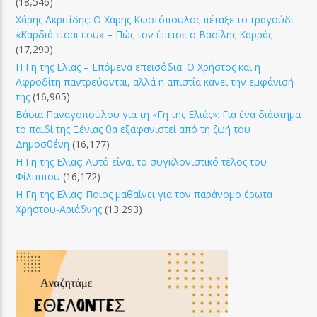
(18,546)
Χάρης Ακριτίδης: Ο Χάρης Κωστόπουλος πέταξε το τραγούδι
«Καρδιά είσαι εσύ» – Πώς τον έπεισε ο Βασίλης Καρράς
(17,290)
Η Γη της Ελιάς – Επόμενα επεισόδια: Ο Χρήστος και η
Αφροδίτη παντρεύονται, αλλά η απιστία κάνει την εμφάνισή
της
(16,905)
Βάσια Παναγοπούλου για τη «Γη της Ελιάς»: Για ένα διάστημα
το παιδί της Ξένιας θα εξαφανιστεί από τη ζωή του
Δημοσθένη
(16,177)
Η Γη της Ελιάς: Αυτό είναι το συγκλονιστικό τέλος του
Φίλιππου
(16,172)
Η Γη της Ελιάς: Ποιος μαθαίνει για τον παράνομο έρωτα
Χρήστου-Αριάδνης
(13,293)