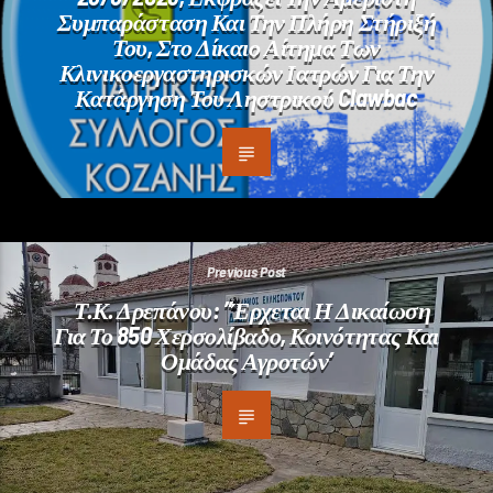
Συμπαράσταση Και Την Πλήρη Στήριξή
Του, Στο Δίκαιο Αίτημα Των
Κλινικοεργαστηρισκών Ιατρών Για Την
Κατάργηση Του Ληστρικού Clawbac
Previous Post
Τ.Κ. Δρεπάνου: ”Έρχεται Η Δικαίωση
Για Το 850 Χερσολίβαδο, Κοινότητας Και
Ομάδας Αγροτών’