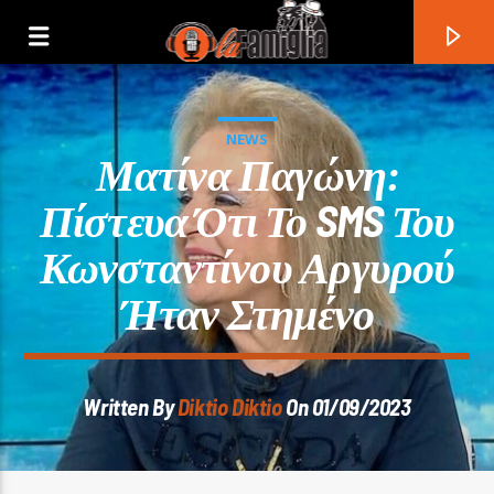
NEWS
Ματίνα Παγώνη:
Πίστευα Ότι Το SMS Του
Κωνσταντίνου Αργυρού
Ήταν Στημένο
Written By
Diktio Diktio
On 01/09/2023
Current Track
Title
Artist