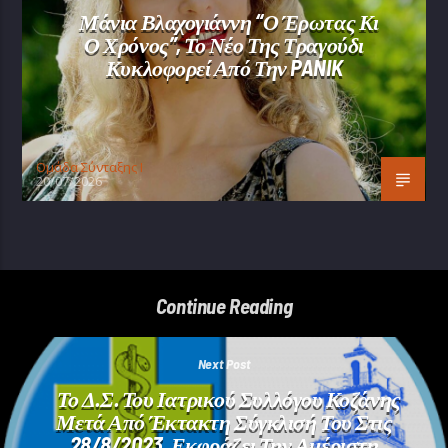
Μάνια Βλαχογιάννη “Ο Έρωτας Κι
Ο Χρόνος”, Το Νέο Της Τραγούδι
Κυκλοφορεί Από Την PANIK
Oμάδα Σύνταξης Ι
20/07/2026
Continue Reading
Next Post
Το Δ.Σ. Του Ιατρικού Συλλόγου Κοζάνης
Μετά Από Έκτακτη Σύγκλισή Του Στις
28/8/2023, Εκφράζει Την Αμέριστη