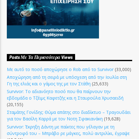
Posts Με Τα Περισσότερα Views
Με αυτό το ποσό αποχώρησε ο Rob από το Survivor
(33,000)
Αποχώρηση από τη σειρά με υπόσχεση από την Ιουλία στη
Γη της ελιάς και ο γάμος της με τον Στάθη
(25,633)
Survivor: Το αδιανόητο ποσό που θα παίρνουν την
εβδομάδα ο Τζέιμς Καφετζής και η Σταυρούλα Χρυσαειδή
(20,155)
Σταμάτης Γονίδης: Θύμα απάτης στο διαδίκτυο – Τραγουδάει
για τον Βασίλη Καρρά με τον Νοτη Σφακιανάκη
(19,628)
Survivor: Έκρηξη Δάντη με παίκτες που γέλαγαν με τη
σύντροφό του – Μπράβο ρε μάγκες, πολύ αντριλίκι, έγραψε