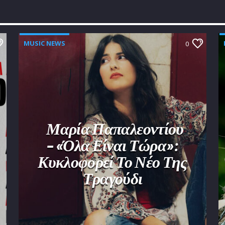
MUSIC NEWS
0
Μαρία Παπαλεοντίου
– «Όλα Είναι Τώρα»:
Κυκλοφορεί Το Νέο Της
Τραγούδι