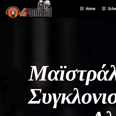
Home
Sche
Current Track
Title
Artist
Μαϊστράλ
Συγκλονι