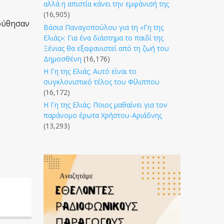
αλλά η απιστία κάνει την εμφάνισή της
(16,905)
λούθησαν
Βάσια Παναγοπούλου για τη «Γη της
Ελιάς»: Για ένα διάστημα το παιδί της
Ξένιας θα εξαφανιστεί από τη ζωή του
Δημοσθένη
(16,176)
Η Γη της Ελιάς: Αυτό είναι το
συγκλονιστικό τέλος του Φίλιππου
(16,172)
Η Γη της Ελιάς: Ποιος μαθαίνει για τον
παράνομο έρωτα Χρήστου-Αριάδνης
(13,293)