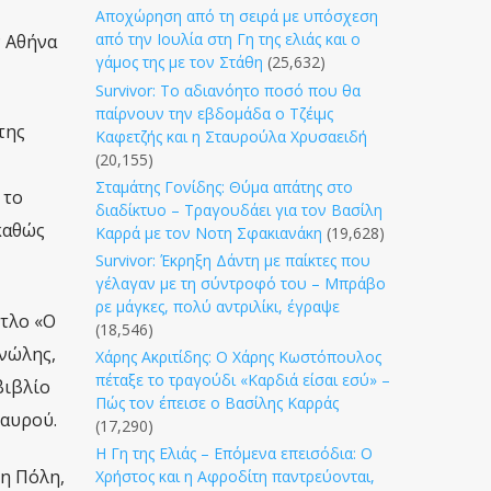
Αποχώρηση από τη σειρά με υπόσχεση
από την Ιουλία στη Γη της ελιάς και ο
ν Αθήνα
γάμος της με τον Στάθη
(25,632)
Survivor: Το αδιανόητο ποσό που θα
παίρνουν την εβδομάδα ο Τζέιμς
της
Καφετζής και η Σταυρούλα Χρυσαειδή
(20,155)
Σταμάτης Γονίδης: Θύμα απάτης στο
 το
διαδίκτυο – Τραγουδάει για τον Βασίλη
καθώς
Καρρά με τον Νοτη Σφακιανάκη
(19,628)
Survivor: Έκρηξη Δάντη με παίκτες που
γέλαγαν με τη σύντροφό του – Μπράβο
ρε μάγκες, πολύ αντριλίκι, έγραψε
ίτλο «Ο
(18,546)
ανώλης,
Χάρης Ακριτίδης: Ο Χάρης Κωστόπουλος
πέταξε το τραγούδι «Καρδιά είσαι εσύ» –
βιβλίο
Πώς τον έπεισε ο Βασίλης Καρράς
σαυρού.
(17,290)
Η Γη της Ελιάς – Επόμενα επεισόδια: Ο
η Πόλη,
Χρήστος και η Αφροδίτη παντρεύονται,