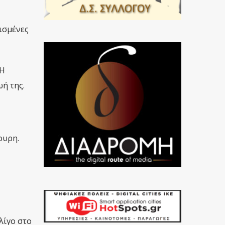
γισμένες
 Η
ωή της.
ουρη.
λίγο στο