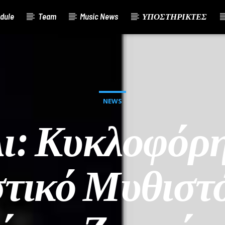
dule
Team
Music News
ΥΠΟΣΤΗΡΙΚΤΕΣ
NEWS
ι: Κυκλοφόρη
στικό Μυθιστ