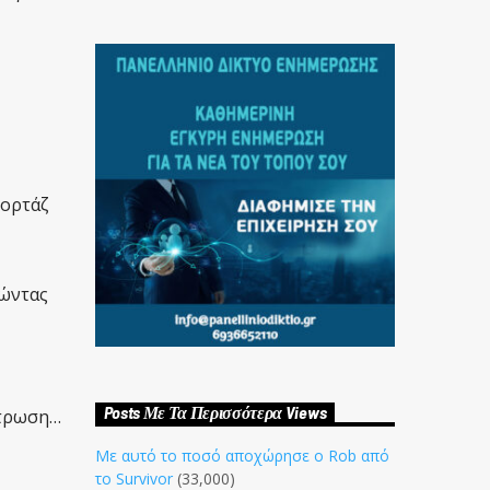
πορτάζ
οώντας
Posts Με Τα Περισσότερα Views
ύτρωση…
Με αυτό το ποσό αποχώρησε ο Rob από
το Survivor
(33,000)