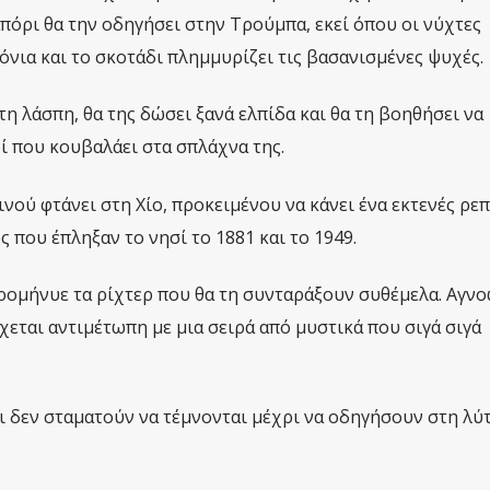
πόρι θα την οδηγήσει στην Τρούμπα, εκεί όπου οι νύχτες
όνια και το σκοτάδι πλημμυρίζει τις βασανισμένες ψυχές.
τη λάσπη, θα της δώσει ξανά ελπίδα και θα τη βοηθήσει να
ί που κουβαλάει στα σπλάχνα της.
νού φτάνει στη Χίο, προκειμένου να κάνει ένα εκτενές ρε
 που έπληξαν το νησί το 1881 και το 1949.
 προμήνυε τα ρίχτερ που θα τη συνταράξουν συθέμελα. Αγν
χεται αντιμέτωπη με μια σειρά από μυστικά που σιγά σιγά
ι δεν σταματούν να τέμνονται μέχρι να οδηγήσουν στη λ