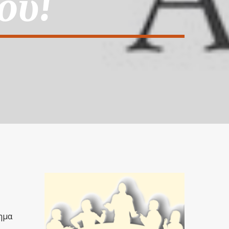
ου!
ημα