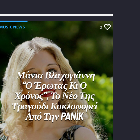
MUSIC NEWS
0
Μάνια Βλαχογιάννη
“Ο Έρωτας Κι Ο
Χρόνος”, Το Νέο Της
Τραγούδι Κυκλοφορεί
Από Την PANIK