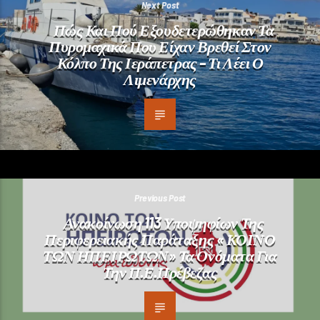
Next Post
Πώς Και Πού Εξουδετερώθηκαν Τα
Πυρομαχικά Που Είχαν Βρεθεί Στον
Κόλπο Της Ιεράπετρας – Τι Λέει Ο
Λιμενάρχης
Previous Post
Ανακοίνωση 113 Υποψηφίων Της
Περιφερειακής Παράταξης « ΚΟΙΝΟ
ΤΩΝ ΗΠΕΙΡΩΤΩΝ» Τα Ονόματα Για
Την Π.Ε.Πρέβεζας