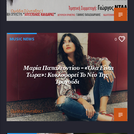
Oμάδα Σύνταξης Ι
25/07/2026
MUSIC NEWS
0
Μαρία Παπαλεοντίου – «Όλα Είναι
Τώρα»: Κυκλοφορεί Το Νέο Της
Τραγούδι
Oμάδα Σύνταξης Ι
21/07/2026