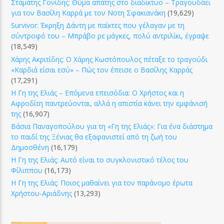
Σταμάτης Γονίδης: Θύμα απάτης στο διαδίκτυο – Τραγουδάει
για τον Βασίλη Καρρά με τον Νοτη Σφακιανάκη
(19,629)
Survivor: Έκρηξη Δάντη με παίκτες που γέλαγαν με τη
σύντροφό του – Μπράβο ρε μάγκες, πολύ αντριλίκι, έγραψε
(18,549)
Χάρης Ακριτίδης: Ο Χάρης Κωστόπουλος πέταξε το τραγούδι
«Καρδιά είσαι εσύ» – Πώς τον έπεισε ο Βασίλης Καρράς
(17,291)
Η Γη της Ελιάς – Επόμενα επεισόδια: Ο Χρήστος και η
Αφροδίτη παντρεύονται, αλλά η απιστία κάνει την εμφάνισή
της
(16,907)
Βάσια Παναγοπούλου για τη «Γη της Ελιάς»: Για ένα διάστημα
το παιδί της Ξένιας θα εξαφανιστεί από τη ζωή του
Δημοσθένη
(16,179)
Η Γη της Ελιάς: Αυτό είναι το συγκλονιστικό τέλος του
Φίλιππου
(16,173)
Η Γη της Ελιάς: Ποιος μαθαίνει για τον παράνομο έρωτα
Χρήστου-Αριάδνης
(13,293)