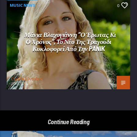
MUSIC NEWS
0
Μάνια Βλαχογιάννη “Ο Έρωτας Κι
Ο Χρόνος”, Το Νέο Της Τραγούδι
Κυκλοφορεί Από Την PANIK
Oμάδα Σύνταξης Ι
20/07/2026
Continue Reading