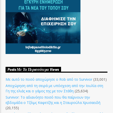
Posts Με Τα Περισσότερα Views
Με αυτό το ποσό αποχώρησε ο Rob από το Survivor
(33,001)
Αποχώρηση από τη σειρά με υπόσχεση από την Ιουλία στη
Γη της ελιάς και ο γάμος της με τον Στάθη
(25,634)
Survivor: Το αδιανόητο ποσό που θα παίρνουν την
εβδομάδα ο Τζέιμς Καφετζής και η Σταυρούλα Χρυσαειδή
(20,155)