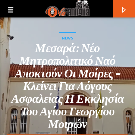
NEWS
Μεσαρά: Νέο
Μητροπολιτικό Ναό
Αποκτούν Οι Μοίρες –
Κλείνει Για Λόγους
Ασφαλείας Η Εκκλησία
Του Αγίου Γεωργίου
Current Track
Μοιρών
Title
Artist