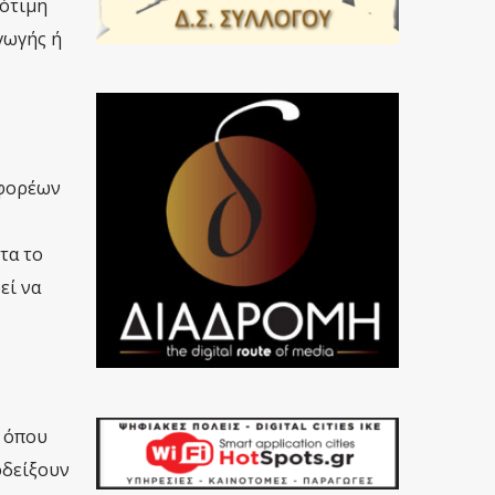
σότιμη
γωγής ή
 φορέων
τα το
εί να
, όπου
οδείξουν