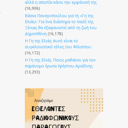
αλλά η απιστία κάνει την εμφάνισή της
(16,906)
,
Βάσια Παναγοπούλου για τη «Γη της
Ελιάς»: Για ένα διάστημα το παιδί της
Ξένιας θα εξαφανιστεί από τη ζωή του
Δημοσθένη
(16,178)
Η Γη της Ελιάς: Αυτό είναι το
συγκλονιστικό τέλος του Φίλιππου
(16,172)
Η Γη της Ελιάς: Ποιος μαθαίνει για τον
παράνομο έρωτα Χρήστου-Αριάδνης
(13,293)