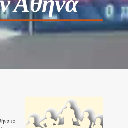
ην Αθήνα
θήνα το