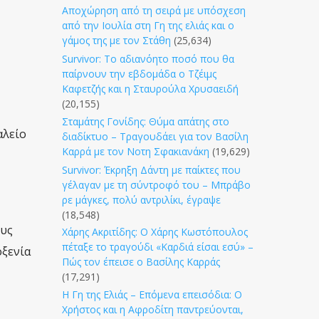
Αποχώρηση από τη σειρά με υπόσχεση
από την Ιουλία στη Γη της ελιάς και ο
γάμος της με τον Στάθη
(25,634)
Survivor: Το αδιανόητο ποσό που θα
παίρνουν την εβδομάδα ο Τζέιμς
Καφετζής και η Σταυρούλα Χρυσαειδή
(20,155)
Σταμάτης Γονίδης: Θύμα απάτης στο
αλείο
διαδίκτυο – Τραγουδάει για τον Βασίλη
Καρρά με τον Νοτη Σφακιανάκη
(19,629)
Survivor: Έκρηξη Δάντη με παίκτες που
γέλαγαν με τη σύντροφό του – Μπράβο
ρε μάγκες, πολύ αντριλίκι, έγραψε
(18,548)
ους
Χάρης Ακριτίδης: Ο Χάρης Κωστόπουλος
πέταξε το τραγούδι «Καρδιά είσαι εσύ» –
οξενία
Πώς τον έπεισε ο Βασίλης Καρράς
(17,291)
Η Γη της Ελιάς – Επόμενα επεισόδια: Ο
Χρήστος και η Αφροδίτη παντρεύονται,