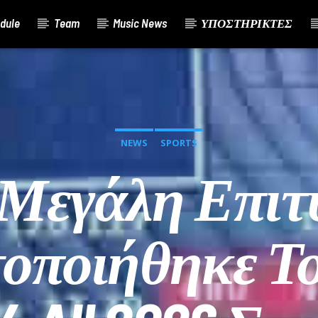
dule
Team
Music News
ΥΠΟΣΤΗΡΙΚΤΕΣ
NEWS
SPORTS
Μεγάλη Επιτ
ποιήθηκε Το 