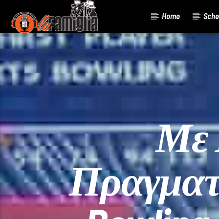
Home
Sche
Current Track
Title
Artist
Με 
Πραγματο