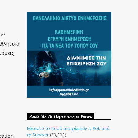
ον
Αθλητικό
νάμεις
Posts Με Τα Περισσότερα Views
Με αυτό το ποσό αποχώρησε ο Rob από
το Survivor
(33,000)
dation