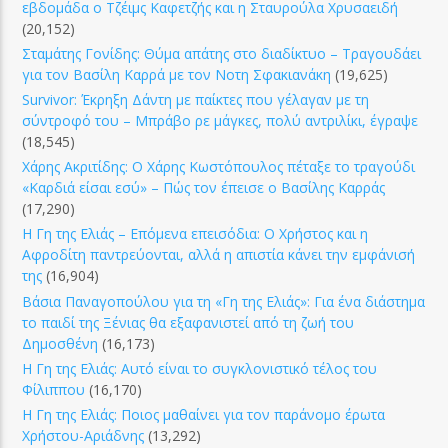
εβδομάδα ο Τζέιμς Καφετζής και η Σταυρούλα Χρυσαειδή
(20,152)
Σταμάτης Γονίδης: Θύμα απάτης στο διαδίκτυο – Τραγουδάει
για τον Βασίλη Καρρά με τον Νοτη Σφακιανάκη
(19,625)
Survivor: Έκρηξη Δάντη με παίκτες που γέλαγαν με τη
σύντροφό του – Μπράβο ρε μάγκες, πολύ αντριλίκι, έγραψε
(18,545)
Χάρης Ακριτίδης: Ο Χάρης Κωστόπουλος πέταξε το τραγούδι
«Καρδιά είσαι εσύ» – Πώς τον έπεισε ο Βασίλης Καρράς
(17,290)
Η Γη της Ελιάς – Επόμενα επεισόδια: Ο Χρήστος και η
Αφροδίτη παντρεύονται, αλλά η απιστία κάνει την εμφάνισή
της
(16,904)
Βάσια Παναγοπούλου για τη «Γη της Ελιάς»: Για ένα διάστημα
το παιδί της Ξένιας θα εξαφανιστεί από τη ζωή του
Δημοσθένη
(16,173)
Η Γη της Ελιάς: Αυτό είναι το συγκλονιστικό τέλος του
Φίλιππου
(16,170)
Η Γη της Ελιάς: Ποιος μαθαίνει για τον παράνομο έρωτα
Χρήστου-Αριάδνης
(13,292)