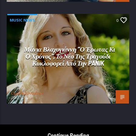
MUSIC NEWS
0
Μάνια Βλαχογιάννη “Ο Έρωτας Κι
Ο Χρόνος”, Το Νέο Της Τραγούδι
Κυκλοφορεί Από Την PANIK
Oμάδα Σύνταξης Ι
20/07/2026
Continue Reading