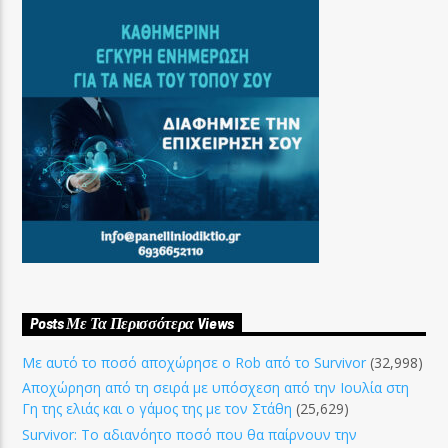
Posts Με Τα Περισσότερα Views
Με αυτό το ποσό αποχώρησε ο Rob από το Survivor
(32,998)
Αποχώρηση από τη σειρά με υπόσχεση από την Ιουλία στη
Γη της ελιάς και ο γάμος της με τον Στάθη
(25,629)
Survivor: Το αδιανόητο ποσό που θα παίρνουν την