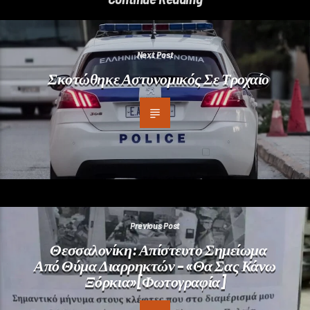
Next Post
Σκοτώθηκε Αστυνομικός Σε Τροχαίο
Previous Post
Θεσσαλονίκη: Απίστευτο Σημείωμα
Από Θύμα Διαρρηκτών – «Θα Σας Κάνω
Ξόρκια»[Φωτογραφία]