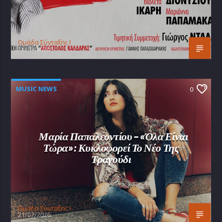
Oμάδα Σύνταξης Ι
25/07/2026
MUSIC NEWS
0
Μαρία Παπαλεοντίου – «Όλα Είναι
Τώρα»: Κυκλοφορεί Το Νέο Της
Τραγούδι
Oμάδα Σύνταξης Ι
21/07/2026