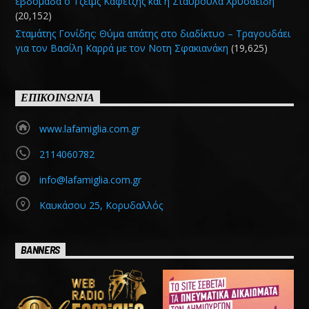
εβδομάδα ο Τζέιμς Καφετζής και η Σταυρούλα Χρυσαειδή
(20,152)
Σταμάτης Γονίδης: Θύμα απάτης στο διαδίκτυο – Τραγουδάει
για τον Βασίλη Καρρά με τον Νοτη Σφακιανάκη
(19,625)
ΕΠΙΚΟΙΝΩΝΙΑ
www.lafamiglia.com.gr
2114060782
info@lafamiglia.com.gr
Καυκάσου 25, Κορυδαλλός
BANNERS