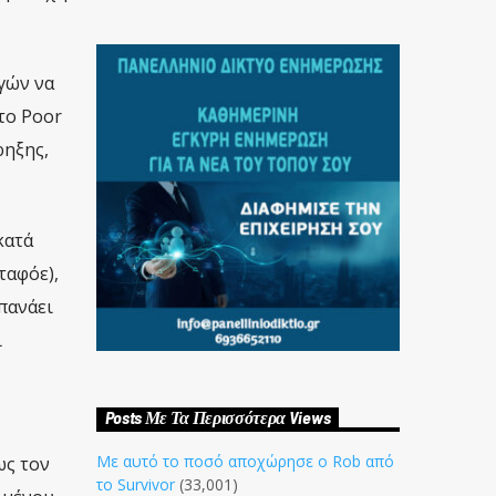
γών να
το Poor
ρηξης,
κατά
ταφόε),
πανάει
ι
Posts Με Τα Περισσότερα Views
Με αυτό το ποσό αποχώρησε ο Rob από
ως τον
το Survivor
(33,001)