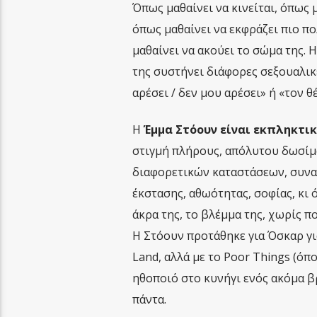
Όπως μαθαίνει να κινείται, όπως 
όπως μαθαίνει να εκφράζει πιο πο
μαθαίνει να ακούει το σώμα της. Η
της συστήνει διάφορες σεξουαλικ
αρέσει / δεν μου αρέσει» ή «τον θ
Η
Έμμα Στόουν είναι εκπληκτικ
στιγμή πλήρους, απόλυτου δωσίμα
διαφορετικών καταστάσεων, συναι
έκστασης, αθωότητας, σοφίας, κι 
άκρα της, το βλέμμα της, χωρίς π
Η Στόουν προτάθηκε για Όσκαρ γι
Land, αλλά με το Poor Things (όπ
ηθοποιό στο κυνήγι ενός ακόμα βρ
πάντα.