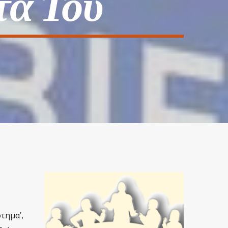
ά Του
τημα’,