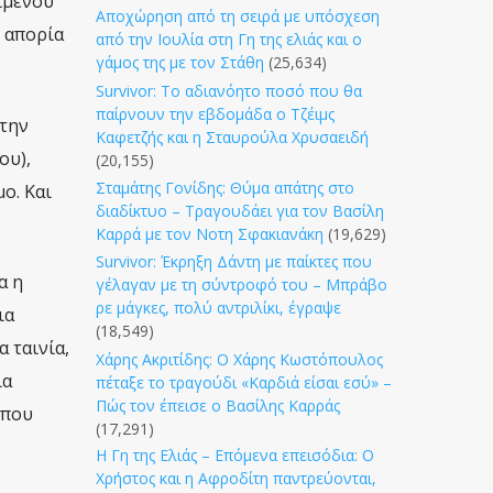
ιμένου
Αποχώρηση από τη σειρά με υπόσχεση
 απορία
από την Ιουλία στη Γη της ελιάς και ο
γάμος της με τον Στάθη
(25,634)
Survivor: Το αδιανόητο ποσό που θα
παίρνουν την εβδομάδα ο Τζέιμς
στην
Καφετζής και η Σταυρούλα Χρυσαειδή
ου),
(20,155)
Σταμάτης Γονίδης: Θύμα απάτης στο
ο. Και
διαδίκτυο – Τραγουδάει για τον Βασίλη
Καρρά με τον Νοτη Σφακιανάκη
(19,629)
Survivor: Έκρηξη Δάντη με παίκτες που
α η
γέλαγαν με τη σύντροφό του – Μπράβο
ρε μάγκες, πολύ αντριλίκι, έγραψε
ια
(18,549)
 ταινία,
Χάρης Ακριτίδης: Ο Χάρης Κωστόπουλος
ια
πέταξε το τραγούδι «Καρδιά είσαι εσύ» –
Πώς τον έπεισε ο Βασίλης Καρράς
 που
(17,291)
Η Γη της Ελιάς – Επόμενα επεισόδια: Ο
Χρήστος και η Αφροδίτη παντρεύονται,