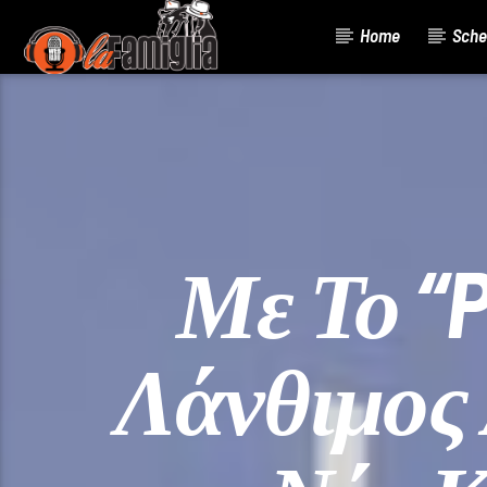
Home
Sche
Current Track
Title
Artist
Με Το “P
Λάνθιμος 