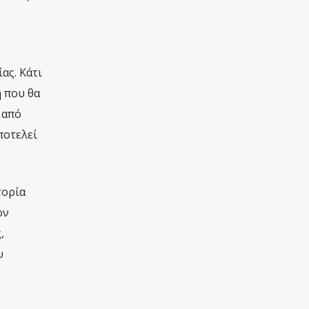
ας. Κάτι
η που θα
 από
αποτελεί
τορία
ον
,
υ