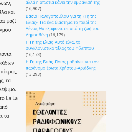
αλλά η απιστία κάνει την εμφάνισή της
όνων,
(16,907)
έλα και
Βάσια Παναγοπούλου για τη «Γη της
αι μαζί
Ελιάς»: Για ένα διάστημα το παιδί της
Ξένιας θα εξαφανιστεί από τη ζωή του
 «μου
Δημοσθένη
(16,179)
Η Γη της Ελιάς: Αυτό είναι το
συγκλονιστικό τέλος του Φίλιππου
πάνια
(16,173)
Η Γη της Ελιάς: Ποιος μαθαίνει για τον
εκάδων
παράνομο έρωτα Χρήστου-Αριάδνης
πίκρας,
(13,293)
ς, τα
λέψιμο.
το La La
 από
ι τα