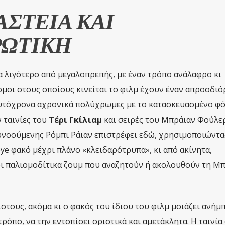
ΑΣΤΕΙΑ ΚΑΙ
ΩΤΙΚΗ
τα λιγότερο από μεγαλοπρεπής, με έναν τρόπο ανάλαφρο κι
σμοι στους οποίους κινείται το φιλμ έχουν έναν απροσδιό
αυτόχρονα αχρονικά πολύχρωμες με το κατασκευασμένο φό
 ταινίες του
Τέρι Γκίλιαμ
και σειρές του Μπράιαν Φούλερ,
υνοούμενης Ρόμπι Ράιαν επιστρέφει εδώ, χρησιμοποιώντα
ye φακό μέχρι πλάνο «κλειδαρότρυπα», κι από ακίνητα,
ι παλιομοδίτικα ζουμ που αναζητούν ή ακολουθούν τη Μπ
τους, ακόμα κι ο φακός του ίδιου του φιλμ μοιάζει ανήμ
τρόπο, να την εντοπίσει οριστικά και αμετάκλητα. Η ταινία