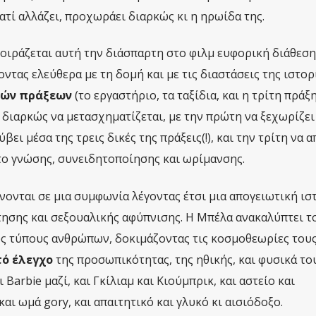
ατί αλλάζει, προχωράει διαρκώς κι η ηρωίδα της.
μοιράζεται αυτή την διάσπαρτη στο φιλμ ευφορική διάθεση
ντας ελεύθερα με τη δομή και με τις διαστάσεις της ιστορί
ιών πράξεων
(το εργαστήριο, τα ταξίδια, και η τρίτη πράξ
 διαρκώς να μετασχηματίζεται, με την πρώτη να ξεχωρίζει
βει μέσα της τρεις δικές της πράξεις(!), και την τρίτη να 
το γνώσης, συνειδητοποίησης και ωρίμανσης.
νονται σε μια συμφωνία λέγοντας έτσι μια απογειωτική ισ
ησης και σεξουαλικής αφύπνισης. Η Μπέλα ανακαλύπτει τ
ς τύπους ανθρώπων, δοκιμάζοντας τις κοσμοθεωρίες τους
τό έλεγχο
της προσωπικότητας, της ηθικής, και φυσικά το
 Barbie μαζί, και Γκίλιαμ και Κιούμπρικ, και αστείο και
αι ωμά gory, και απαιτητικό και γλυκό κι αισιόδοξο.