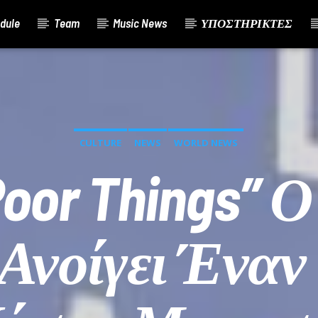
dule
Team
Music News
ΥΠΟΣΤΗΡΙΚΤΕΣ
CULTURE
NEWS
WORLD NEWS
oor Things” 
Ανοίγει Ένα