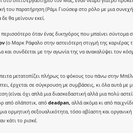
ι στο σπίτι/εργαστήριο τον Μαξ, έναν νεαρό γιατρό προκε
κή του παρατήρηση (Ράμι Γιούσεφ στο ρόλο με μια συνεχή
δε θα μείνουν εκεί.
 περισσότερο όταν ένας δικηγόρος που μπαίνει σύντομα 
ρν
(ο Μαρκ Ράφαλο στην αστειότερη στιγμή της καριέρας τ
α και συνδέεται με την αγωνία της να ανακαλύψει τον κόσμ
 έπειτα μετατοπίζει πλήρως το φόκους του πάνω στην Μπέλ
τει, έρχεται σε σύγκρουση με συμβάσεις, κι όλα αυτά με μ
η (είναι όχι απλά μια διασκεδαστική αλλά μια πολύ αστεία
ορ από σλάπστικ, από
deadpan,
αλλά ακόμα κι από παιχνίδ
ε μια ορμητική σεξουαλικότητα, τόσο αβίαστη και οργανική
ν κάτι το ρισκέ.