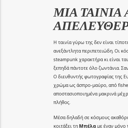
ΜΙΑ ΤΑΙΝΙΑ 
ΑΠΕΛΕΥΘΕΡ
Η ταινία γύρω της δεν είναι τίπο
ανεξάντλητα περιπετειώδη. Οι κό
steampunk χαρακτήρα κι είναι τ
ξεπηδά πάντοτε όλο ζωντάνια. Σαν
Ο διευθυντής φωτογραφίας της Ε
χρώμα ως άσπρο-μαύρο, από fishe
αποστασιοποιημένα μακρινά μέχρ
πλήθος.
Μέσα δηλαδή σε κόσμους ακαθόρισ
κοιτάξει τη
Μπέλα
με έναν μόνο 