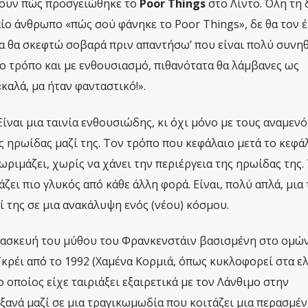
ώνουν πώς προσγειώθηκε το
Poor Things
στο Λίντο. Όλη τη 
αίο άνθρωπο «πώς σού φάνηκε το Poor Things», δε θα τον 
ώρα θα σκεφτώ σοβαρά πριν απαντήσω’ που είναι πολύ συνη
αίο τρόπο και με ενθουσιασμό, πιθανότατα θα λάμβανες ως
αλά, μα ήταν φανταστικό!».
 Είναι μια ταινία ενθουσιώδης, κι όχι μόνο με τους αναμεν
ς ηρωίδας μαζί της. Τον τρόπο που κεφάλαιο μετά το κεφά
ριμάζει, χωρίς να χάνει την περιέργεια της ηρωίδας της.
ζει πιο γλυκός από κάθε άλλη φορά. Είναι, πολύ απλά, μια 
ί της σε μια ανακάλυψη ενός (νέου) κόσμου.
διασκευή του μύθου του Φρανκενστάιν βασισμένη στο ομώ
κρέι από το 1992 (Χαμένα Κορμιά, όπως κυκλοφορεί στα ελ
 οποίος είχε ταιριάξει εξαιρετικά με τον Λάνθιμο στην
ανά μαζί σε μια τραγικωμωδία που κοιτάζει μια περασμέ