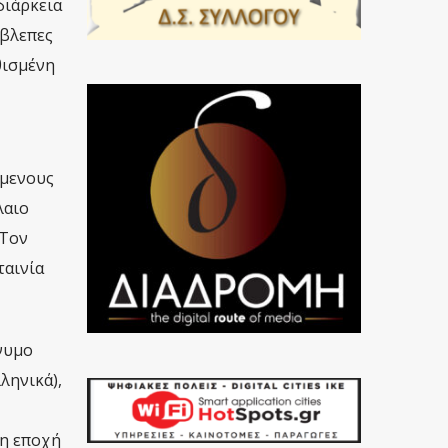
διάρκεια
έβλεπες
θισμένη
όμενους
λαιο
 Τον
ταινία
νυμο
ληνικά),
νη εποχή