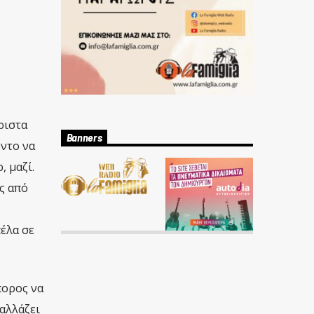
ριστα
Banners
ντο να
 μαζί.
ς από
έλα σε
πορος να
 αλλάζει