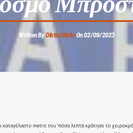
Κόσμο Μπροστ
Written By
Diktio Diktio
On 02/09/2023
το καταγέλαστο metric του ‘πόσα λεπτά κράτησε το χειροκρό