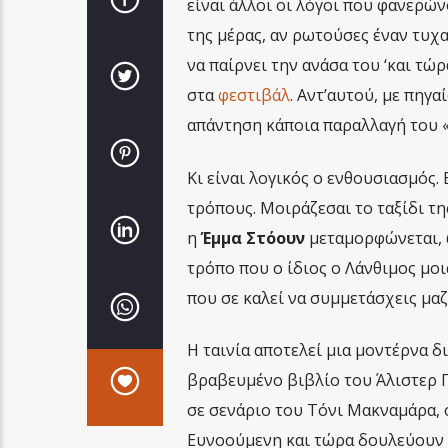
είναι άλλοι οι λόγοι που φανερ
της μέρας, αν ρωτούσες έναν τυχ
να παίρνει την ανάσα του ‘και τ
στα
φεστιβάλ
. Αντ’αυτού, με πηγ
απάντηση κάποια παραλλαγή του «κ
Κι είναι λογικός ο ενθουσιασμός.
τρόπους. Μοιράζεσαι το ταξίδι τη
η
Έμμα Στόουν
μεταμορφώνεται, ω
τρόπο που ο ίδιος ο Λάνθιμος μοιά
που σε καλεί να συμμετάσχεις μαζ
Η ταινία αποτελεί μια μοντέρνα 
βραβευμένο βιβλίο του Άλιστερ Γ
σε σενάριο του Τόνι Μακναμάρα, ο
Ευνοούμενη και τώρα δουλεύουν ξ