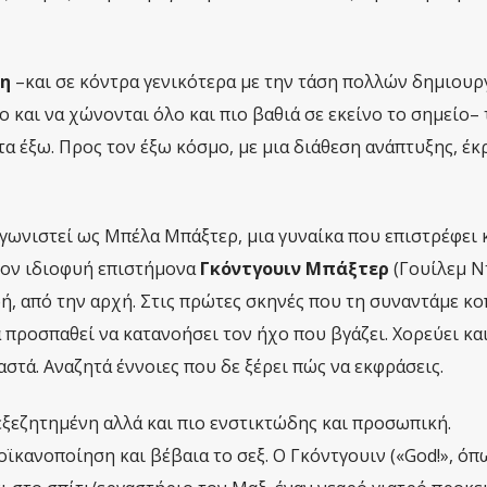
νη
–και σε κόντρα γενικότερα με την τάση πολλών δημιουρ
και να χώνονται όλο και πιο βαθιά σε εκείνο το σημείο– 
τα έξω. Προς τον έξω κόσμο, με μια διάθεση ανάπτυξης, έκ
γωνιστεί ως Μπέλα Μπάξτερ, μια γυναίκα που επιστρέφει 
τον ιδιοφυή επιστήμονα
Γκόντγουιν Μπάξτερ
(Γουίλεμ Ν
ζωή, από την αρχή. Στις πρώτες σκηνές που τη συναντάμε κο
α προσπαθεί να κατανοήσει τον ήχο που βγάζει. Χορεύει κα
αστά. Αναζητά έννοιες που δε ξέρει πώς να εκφράσεις.
εξεζητημένη αλλά και πιο ενστικτώδης και προσωπική.
ϊκανοποίηση και βέβαια το σεξ. Ο Γκόντγουιν («God!», όπ