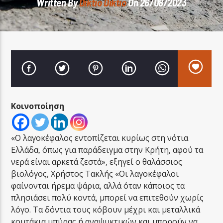
Written By
Diktio Diktio
On 26/08/2023
LA FAMIGLIA RADIO
Κοινοποίηση
LA FAMIGLIA ΝΗΣΙΩΤΙΚΑ
«Ο λαγοκέφαλος εντοπίζεται κυρίως στη νότια
Ελλάδα, όπως για παράδειγμα στην Κρήτη, αφού τα
νερά είναι αρκετά ζεστά», εξηγεί ο θαλάσσιος
βιολόγος, Χρήστος Τακλής «Οι λαγοκέφαλοι
φαίνονται ήρεμα ψάρια, αλλά όταν κάποιος τα
πλησιάσει πολύ κοντά, μπορεί να επιτεθούν χωρίς
λόγο. Τα δόντια τους κόβουν μέχρι και μεταλλικά
κουτάκια μπύρας ή αναψυκτικών και μπορούν να