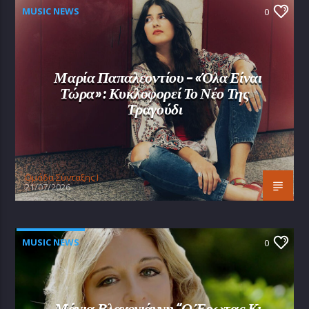
MUSIC NEWS
0
Μαρία Παπαλεοντίου – «Όλα Είναι
Τώρα»: Κυκλοφορεί Το Νέο Της
Τραγούδι
Oμάδα Σύνταξης Ι
21/07/2026
MUSIC NEWS
0
Μάνια Βλαχογιάννη “Ο Έρωτας Κι