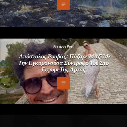
Previous Post
Απόστολος Ρουβάς: Πόζαρε Μαζί Με
Την Εγκυμονούσα Σύντροφό Του Στο
Γεφύρι Της Άρτας