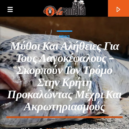
NEWS
Μύθοι Και Αλήθειες Για
Τους Λαγοκέφαλους –
Σκορπούν Τον Τρόμο
Στην Κρήτη
Προκαλώντας Μέχρι Και
Ακρωτηριασμούς
Current Track
Title
Artist