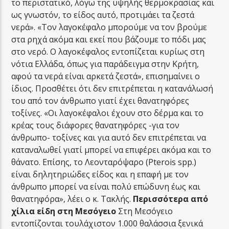
το περιστατικό, λόγω της υψηλής θερμοκρασίας και
ως γνωστόν, το είδος αυτό, προτιμάει τα ζεστά
νερά». «Τον λαγοκέφαλο μπορούμε να τον βρούμε
στα ρηχά ακόμα και εκεί που βάζουμε το πόδι μας
στο νερό. Ο λαγοκέφαλος εντοπίζεται κυρίως στη
νότια Ελλάδα, όπως για παράδειγμα στην Κρήτη,
αφού τα νερά είναι αρκετά ζεστά», επισημαίνει ο
ίδιος. Προσθέτει ότι δεν επιτρέπεται η κατανάλωσή
του από τον άνθρωπο γιατί έχει θανατηφόρες
τοξίνες. «Οι λαγοκέφαλοι έχουν στο δέρμα και το
κρέας τους διάφορες θανατηφόρες -για τον
άνθρωπο- τοξίνες και για αυτό δεν επιτρέπεται να
καταναλωθεί γιατί μπορεί να επιφέρει ακόμα και το
θάνατο. Επίσης, το Λεονταρόψαρο (Pterois spp.)
είναι δηλητηριώδες είδος και η επαφή με τον
άνθρωπο μπορεί να είναι πολύ επώδυνη έως και
θανατηφόρα», λέει ο κ. Τακλής.
Περισσότερα από
χίλια είδη στη Μεσόγειο
Στη Μεσόγειο
εντοπίζονται τουλάχιστον 1.000 θαλάσσια ξενικά