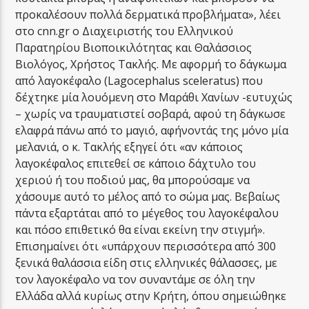
προκαλέσουν πολλά δερματικά προβλήματα», λέει
στο cnn.gr o Διαχειριστής του Ελληνικού
Παρατηρίου Βιοποικιλότητας και Θαλάσσιος
Βιολόγος, Χρήστος Τακλής. Με αφορμή το δάγκωμα
από λαγοκέφαλο (Lagocephalus sceleratus) που
δέχτηκε μία λουόμενη στο Μαράθι Χανίων -ευτυχώς
– χωρίς να τραυματιστεί σοβαρά, αφού τη δάγκωσε
ελαφρά πάνω από το μαγιό, αφήνοντάς της μόνο μία
μελανιά, ο κ. Τακλής εξηγεί ότι «αν κάποιος
λαγοκέφαλος επιτεθεί σε κάποιο δάχτυλο του
χεριού ή του ποδιού μας, θα μπορούσαμε να
χάσουμε αυτό το μέλος από το σώμα μας. Βεβαίως
πάντα εξαρτάται από το μέγεθος του λαγοκέφαλου
και πόσο επιθετικό θα είναι εκείνη την στιγμή».
Επισημαίνει ότι «υπάρχουν περισσότερα από 300
ξενικά θαλάσσια είδη στις ελληνικές θάλασσες, με
τον λαγοκέφαλο να τον συναντάμε σε όλη την
Ελλάδα αλλά κυρίως στην Κρήτη, όπου σημειώθηκε