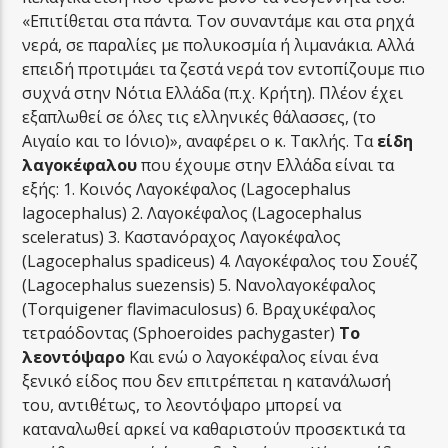
«Επιτίθεται στα πάντα. Τον συναντάμε και στα ρηχά
νερά, σε παραλίες με πολυκοσμία ή λιμανάκια. Αλλά
επειδή προτιμάει τα ζεστά νερά τον εντοπίζουμε πιο
συχνά στην Νότια Ελλάδα (π.χ. Κρήτη). Πλέον έχει
εξαπλωθεί σε όλες τις ελληνικές θάλασσες, (το
Αιγαίο και το Ιόνιο)», αναφέρει ο κ. Τακλής. Τα
είδη
λαγοκέφαλου
που έχουμε στην Ελλάδα είναι τα
εξής: 1. Κοινός Λαγοκέφαλος (Lagocephalus
lagocephalus) 2. Λαγοκέφαλος (Lagocephalus
sceleratus) 3. Καστανόραχος Λαγοκέφαλος
(Lagocephalus spadiceus) 4. Λαγοκέφαλος του Σουέζ
(Lagocephalus suezensis) 5. Νανολαγοκέφαλος
(Torquigener flavimaculosus) 6. Βραχυκέφαλος
τετραόδοντας (Sphoeroides pachygaster)
Το
λεοντόψαρο
Και ενώ ο λαγοκέφαλος είναι ένα
ξενικό είδος που δεν επιτρέπεται η κατανάλωσή
του, αντιθέτως, το λεοντόψαρο μπορεί να
καταναλωθεί αρκεί να καθαριστούν προσεκτικά τα