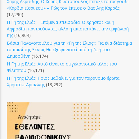
Χάρης Ακριτίδης: Ο Χάρης Κωστόπουλος πέταξε το τραγούδι
«Καρδιά είσαι εσύ» – Πώς τον έπεισε ο Βασίλης Καρράς
(17,290)
Η Γη της Ελιάς – Επόμενα επεισόδια: Ο Χρήστος και η
Αφροδίτη παντρεύονται, αλλά η απιστία κάνει την εμφάνισή
της
(16,904)
Βάσια Παναγοπούλου για τη «Γη της Ελιάς»: Για ένα διάστημα
το παιδί της Ξένιας θα εξαφανιστεί από τη ζωή του
Δημοσθένη
(16,174)
Η Γη της Ελιάς: Αυτό είναι το συγκλονιστικό τέλος του
Φίλιππου
(16,171)
Η Γη της Ελιάς: Ποιος μαθαίνει για τον παράνομο έρωτα
Χρήστου-Αριάδνης
(13,292)