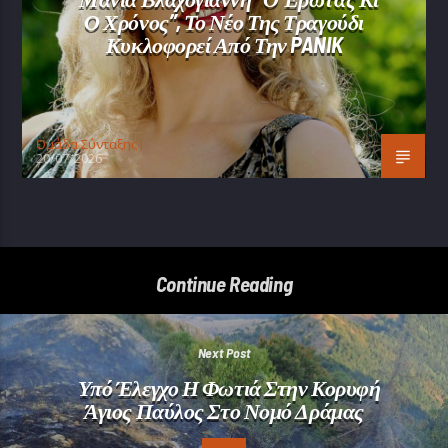
Ο Χρόνος”, Το Νέο Της Τραγούδι
Κυκλοφορεί Από Την PANIK
Oμάδα Σύνταξης Ι
20/07/2026
Continue Reading
Next Post
Υπό Έλεγχο Η Φωτιά Στην Κορυφή
Άγιος Παύλος Στο Νομό Δράμας