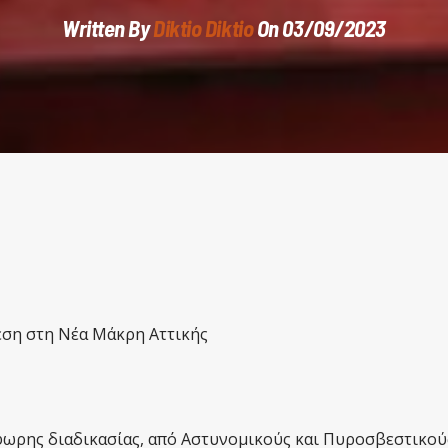
Written By
Diktio Diktio
On 03/09/2023
ση στη Νέα Μάκρη Αττικής
φωρης διαδικασίας, από Αστυνομικούς και Πυροσβεστικού