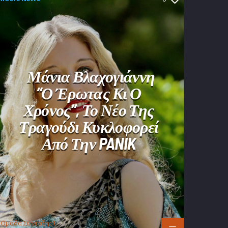
Μάνια Βλαχογιάννη
“Ο Έρωτας Κι Ο
Χρόνος”, Το Νέο Της
Τραγούδι Κυκλοφορεί
Από Την PANIK
Oμάδα Σύνταξης Ι