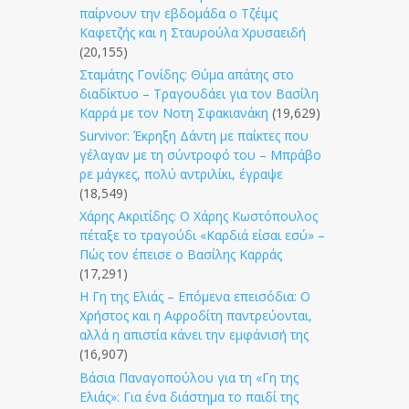
παίρνουν την εβδομάδα ο Τζέιμς
Καφετζής και η Σταυρούλα Χρυσαειδή
(20,155)
Σταμάτης Γονίδης: Θύμα απάτης στο
διαδίκτυο – Τραγουδάει για τον Βασίλη
Καρρά με τον Νοτη Σφακιανάκη
(19,629)
Survivor: Έκρηξη Δάντη με παίκτες που
γέλαγαν με τη σύντροφό του – Μπράβο
ρε μάγκες, πολύ αντριλίκι, έγραψε
(18,549)
Χάρης Ακριτίδης: Ο Χάρης Κωστόπουλος
πέταξε το τραγούδι «Καρδιά είσαι εσύ» –
Πώς τον έπεισε ο Βασίλης Καρράς
(17,291)
Η Γη της Ελιάς – Επόμενα επεισόδια: Ο
Χρήστος και η Αφροδίτη παντρεύονται,
αλλά η απιστία κάνει την εμφάνισή της
(16,907)
Βάσια Παναγοπούλου για τη «Γη της
Ελιάς»: Για ένα διάστημα το παιδί της