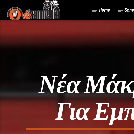
Home
Sche
Current Track
Title
Artist
Νέα Μάκ
Για Εμ