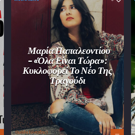
Μαρία Παπαλεοντίου
– «Όλα Είναι Τώρα»:
Κυκλοφορεί Το Νέο Της
Τραγούδι
Oμάδα Σύνταξης Ι