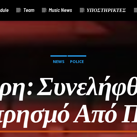
dule
Team
Music News
ΥΠΟΣΤΗΡΙΚΤΕΣ
NEWS
POLICE
ρη: Συνελήφθ
πρησμό Από 