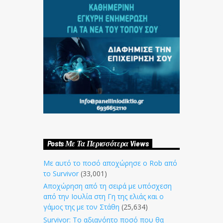
Posts Με Τα Περισσότερα Views
Με αυτό το ποσό αποχώρησε ο Rob από
το Survivor
(33,001)
Αποχώρηση από τη σειρά με υπόσχεση
από την Ιουλία στη Γη της ελιάς και ο
γάμος της με τον Στάθη
(25,634)
Survivor: Το αδιανόητο ποσό που θα