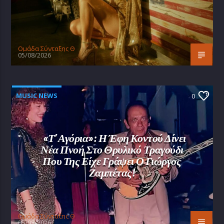
Oμάδα Σύνταξης Θ
05/08/2026
MUSIC NEWS
0
«Τ’ Αγόρια»: Η Έφη Κοντού Δίνει
Νέα Πνοή Στο Θρυλικό Τραγούδι
Που Της Είχε Γράψει Ο Γιώργος
Ζαμπέτας!
Oμάδα Σύνταξης Θ
05/08/2026