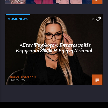
MUSIC NEWS
0
«Στον Ψυχολόγο»: Επέστρεψε Με
Εκρηκτικό Single Η Ειρήνη Ντίσιου!
Oμάδα Σύνταξης Θ
31/07/2026