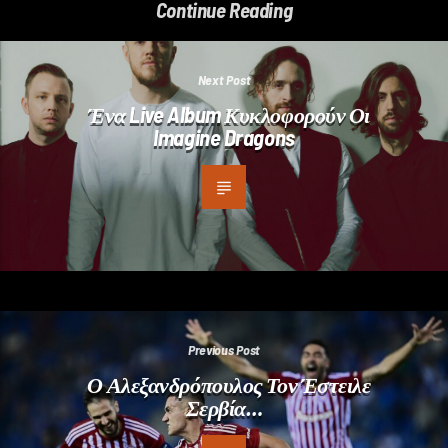
Continue Reading
Next Post
Ένα Live Album Κυκλοφορούν Οι
Imagine Dragons
Previous Post
Ο Αλεξανδρόπουλος Τον Έστειλε
Σερβία…