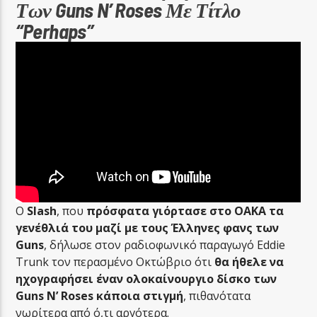
Των Guns N’ Roses Με Τίτλο
“Perhaps”
Ο
Slash
, που
πρόσφατα γιόρτασε στο ΟΑΚΑ τα
γενέθλιά του μαζί με τους Έλληνες φανς των
Guns
, δήλωσε στον ραδιοφωνικό παραγωγό Eddie
Trunk τον περασμένο Οκτώβριο ότι
θα ήθελε να
ηχογραφήσει έναν ολοκαίνουργιο δίσκο των
Guns N’ Roses κάποια στιγμή
, πιθανότατα
νωρίτερα από ό,τι αργότερα.