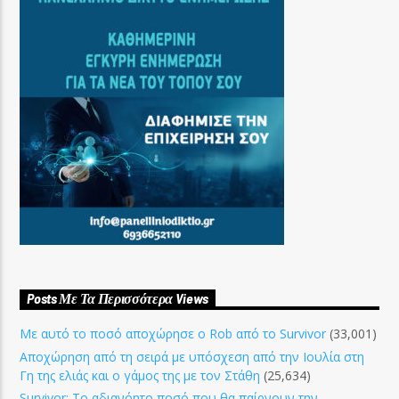
Posts Με Τα Περισσότερα Views
Με αυτό το ποσό αποχώρησε ο Rob από το Survivor
(33,001)
Αποχώρηση από τη σειρά με υπόσχεση από την Ιουλία στη
Γη της ελιάς και ο γάμος της με τον Στάθη
(25,634)
Survivor: Το αδιανόητο ποσό που θα παίρνουν την