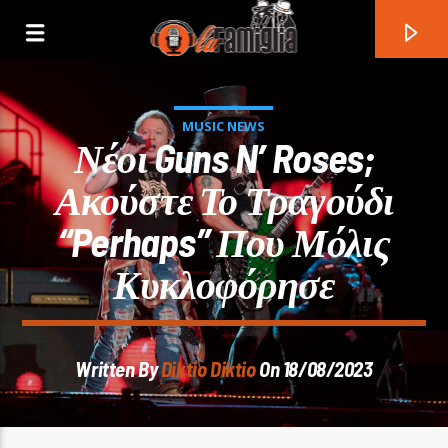
MUSIC NEWS
Νέοι Guns N’ Roses;
Ακούστε Το Τραγούδι
“Perhaps” Που Μόλις
Κυκλοφόρησε
Written By
Diktio Diktio
On 18/08/2023
Current Track
Title
Artist