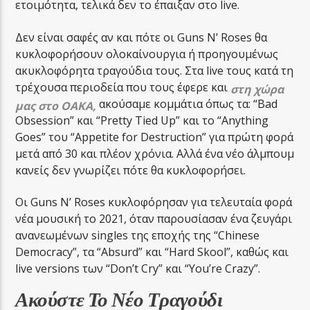
ετοιμότητα, τελικά δεν το έπαιξαν στο live.
Δεν είναι σαφές αν και πότε οι Guns N’ Roses θα
κυκλοφορήσουν ολοκαίνουργια ή προηγουμένως
ακυκλοφόρητα τραγούδια τους. Στα live τους κατά τη
τρέχουσα περιοδεία που τους έφερε και
στη χώρα
ακούσαμε κομμάτια όπως τα: “Bad
μας στο ΟΑΚΑ,
Obsession” και “Pretty Tied Up” και το “Anything
Goes” του “Appetite for Destruction” για πρώτη φορά
μετά από 30 και πλέον χρόνια. Αλλά ένα νέο άλμπουμ
κανείς δεν γνωρίζει πότε θα κυκλοφορήσει.
Οι Guns N’ Roses κυκλοφόρησαν για τελευταία φορά
νέα μουσική το 2021, όταν παρουσίασαν ένα ζευγάρι
ανανεωμένων singles της εποχής της “Chinese
Democracy”, τα “Absurd” και “Hard Skool”, καθώς και
live versions των “Don’t Cry” και “You’re Crazy”.
Ακούστε Το Νέο Τραγούδι