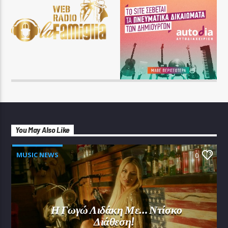
You May Also Like
MUSIC NEWS
0
Η Γωγώ Λιδάκη Με… Ντίσκο
Διάθεση!