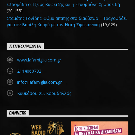
εβδομάδα ο Τζέιμς Καφετζής και η Σταυρούλα Χρυσαειδή
(20,155)
Σταμάτης Γονίδης: Θύμα απάτης στο διαδίκτυο – Τραγουδάει
για τον Βασίλη Καρρά με τον Νοτη Σφακιανάκη
(19,629)
ΕΠΙΚΟΙΝΩΝΙΑ
www.lafamiglia.com.gr
2114060782
info@lafamiglia.com.gr
Καυκάσου 25, Κορυδαλλός
BANNERS