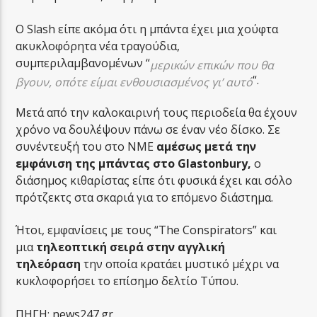
Ο Slash είπε ακόμα ότι η μπάντα έχει μια χούφτα
ακυκλοφόρητα νέα τραγούδια,
συμπεριλαμβανομένων “
μερικών επικών που θα
“.
βγουν, οπότε είμαι ενθουσιασμένος γι’ αυτό
Μετά από την καλοκαιρινή τους περιοδεία θα έχουν
χρόνο να δουλέψουν πάνω σε έναν νέο δίσκο. Σε
συνέντευξή του στο ΝΜΕ
αμέσως μετά την
εμφάνιση της μπάντας στο Glastonbury,
ο
διάσημος κιθαρίστας είπε ότι φυσικά έχει και σόλο
πρότζεκτς στα σκαριά για το επόμενο διάστημα.
Ήτοι, εμφανίσεις με τους “The Conspirators” και
μια
τηλεοπτική σειρά στην αγγλική
τηλεόραση
την οποία κρατάει μυστικό μέχρι να
κυκλοφορήσει το επίσημο δελτίο Τύπου.
ΠΗΓΗ: news247.gr