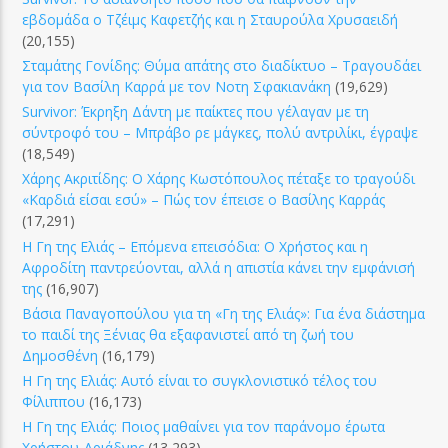
εβδομάδα ο Τζέιμς Καφετζής και η Σταυρούλα Χρυσαειδή
(20,155)
Σταμάτης Γονίδης: Θύμα απάτης στο διαδίκτυο – Τραγουδάει
για τον Βασίλη Καρρά με τον Νοτη Σφακιανάκη
(19,629)
Survivor: Έκρηξη Δάντη με παίκτες που γέλαγαν με τη
σύντροφό του – Μπράβο ρε μάγκες, πολύ αντριλίκι, έγραψε
(18,549)
Χάρης Ακριτίδης: Ο Χάρης Κωστόπουλος πέταξε το τραγούδι
«Καρδιά είσαι εσύ» – Πώς τον έπεισε ο Βασίλης Καρράς
(17,291)
Η Γη της Ελιάς – Επόμενα επεισόδια: Ο Χρήστος και η
Αφροδίτη παντρεύονται, αλλά η απιστία κάνει την εμφάνισή
της
(16,907)
Βάσια Παναγοπούλου για τη «Γη της Ελιάς»: Για ένα διάστημα
το παιδί της Ξένιας θα εξαφανιστεί από τη ζωή του
Δημοσθένη
(16,179)
Η Γη της Ελιάς: Αυτό είναι το συγκλονιστικό τέλος του
Φίλιππου
(16,173)
Η Γη της Ελιάς: Ποιος μαθαίνει για τον παράνομο έρωτα
Χρήστου-Αριάδνης
(13,293)