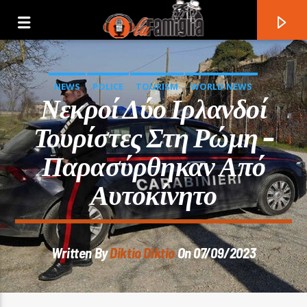
NEWS
POLICE
TOURISM
WORLD NEWS
Νεκροί Δύο Ιρλανδοί
Τουρίστες Στη Ρώμη –
Παρασύρθηκαν Από
Αυτοκίνητο
Written By
Diktio Diktio
On 07/09/2023
Current Track
Title
Artist