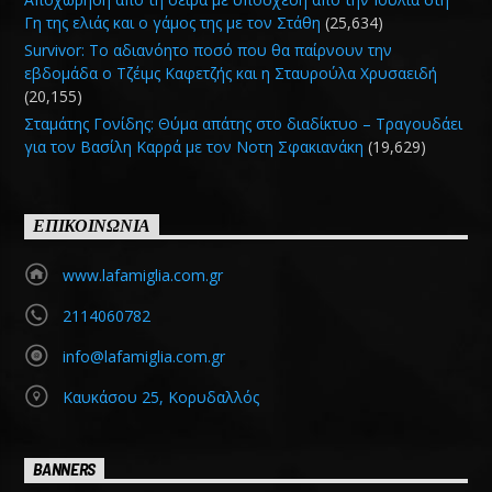
Γη της ελιάς και ο γάμος της με τον Στάθη
(25,634)
Survivor: Το αδιανόητο ποσό που θα παίρνουν την
εβδομάδα ο Τζέιμς Καφετζής και η Σταυρούλα Χρυσαειδή
(20,155)
Σταμάτης Γονίδης: Θύμα απάτης στο διαδίκτυο – Τραγουδάει
για τον Βασίλη Καρρά με τον Νοτη Σφακιανάκη
(19,629)
ΕΠΙΚΟΙΝΩΝΙΑ
www.lafamiglia.com.gr
2114060782
info@lafamiglia.com.gr
Καυκάσου 25, Κορυδαλλός
BANNERS