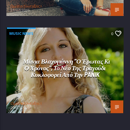
Oμάδα Σύνταξης Ι
21/07/2026
MUSIC NEWS
0
Μάνια Βλαχογιάννη “Ο Έρωτας Κι
Ο Χρόνος”, Το Νέο Της Τραγούδι
Κυκλοφορεί Από Την PANIK
Oμάδα Σύνταξης Ι
20/07/2026