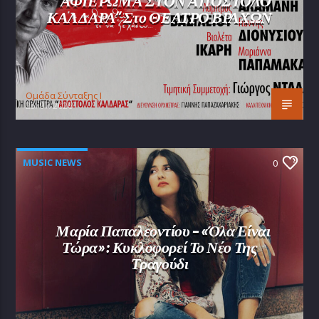
“ΑΦΙΕΡΩΜΑ ΣΤΟΝ ΑΠΟΣΤΟΛΟ
ΚΑΛΔΑΡΑ” Στο ΘΕΑΤΡΟ ΒΡΑΧΩΝ
Oμάδα Σύνταξης Ι
25/07/2026
MUSIC NEWS
0
Μαρία Παπαλεοντίου – «Όλα Είναι
Τώρα»: Κυκλοφορεί Το Νέο Της
Τραγούδι