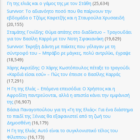
Γη της ελιάς και ο γάμος της με τον Στάθη
(25,634)
Survivor: Το αδιανόητο ποσό που θα παίρνουν την
εβδομάδα ο Τζέιμς Καφετζής και η Σταυρούλα Χρυσαειδή
(20,155)
Σταμάτης Γονίδης: Θύμα απάτης στο διαδίκτυο – Τραγουδάει
για τον Βασίλη Καρρά με τον Νοτη Σφακιανάκη
(19,629)
Survivor: Έκρηξη Δάντη με παίκτες που γέλαγαν με τη
σύντροφό του – Μπράβο ρε μάγκες, πολύ αντριλίκι, έγραψε
(18,549)
Χάρης Ακριτίδης: Ο Χάρης Κωστόπουλος πέταξε το τραγούδι
«Καρδιά είσαι εσύ» – Πώς τον έπεισε ο Βασίλης Καρράς
(17,291)
Η Γη της Ελιάς – Επόμενα επεισόδια: Ο Χρήστος και η
Αφροδίτη παντρεύονται, αλλά η απιστία κάνει την εμφάνισή
της
(16,907)
Βάσια Παναγοπούλου για τη «Γη της Ελιάς»: Για ένα διάστημα
το παιδί της Ξένιας θα εξαφανιστεί από τη ζωή του
Δημοσθένη
(16,179)
Η Γη της Ελιάς: Αυτό είναι το συγκλονιστικό τέλος του
Φίλιππου
(16,173)