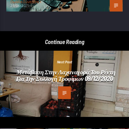
Oμάδα Σύνταξης Ι
21/06/2025
Continue Reading
Next Post
Μετάβαση Στην Λαχαναγορά Του Ρέντη
Για Την Συλλογή Τροφίμων 09/12/2020