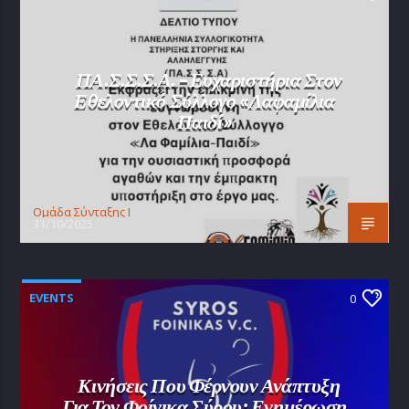
ΠΑ.Σ.Σ.Σ.Α. – Ευχαριστήρια Στον
Εθελοντικό Σύλλογο «Λαφαμίλια
Παιδί»
Oμάδα Σύνταξης Ι
31/10/2025
EVENTS
0
Κινήσεις Που Φέρνουν Ανάπτυξη
Για Τον Φοίνικα Σύρου: Ενημέρωση