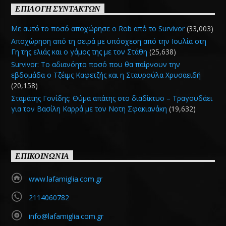
ΕΠΙΛΟΓΗ ΣΥΝΤΑΚΤΩΝ
Με αυτό το ποσό αποχώρησε ο Rob από το Survivor
(33,003)
Αποχώρηση από τη σειρά με υπόσχεση από την Ιουλία στη
Γη της ελιάς και ο γάμος της με τον Στάθη
(25,638)
Survivor: Το αδιανόητο ποσό που θα παίρνουν την
εβδομάδα ο Τζέιμς Καφετζής και η Σταυρούλα Χρυσαειδή
(20,158)
Σταμάτης Γονίδης: Θύμα απάτης στο διαδίκτυο – Τραγουδάει
για τον Βασίλη Καρρά με τον Νοτη Σφακιανάκη
(19,632)
ΕΠΙΚΟΙΝΩΝΙΑ
www.lafamiglia.com.gr
2114060782
info@lafamiglia.com.gr