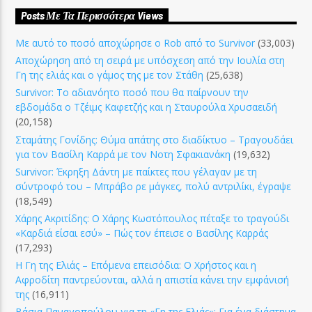
Posts Με Τα Περισσότερα Views
Με αυτό το ποσό αποχώρησε ο Rob από το Survivor
(33,003)
Αποχώρηση από τη σειρά με υπόσχεση από την Ιουλία στη
Γη της ελιάς και ο γάμος της με τον Στάθη
(25,638)
Survivor: Το αδιανόητο ποσό που θα παίρνουν την
εβδομάδα ο Τζέιμς Καφετζής και η Σταυρούλα Χρυσαειδή
(20,158)
Σταμάτης Γονίδης: Θύμα απάτης στο διαδίκτυο – Τραγουδάει
για τον Βασίλη Καρρά με τον Νοτη Σφακιανάκη
(19,632)
Survivor: Έκρηξη Δάντη με παίκτες που γέλαγαν με τη
σύντροφό του – Μπράβο ρε μάγκες, πολύ αντριλίκι, έγραψε
(18,549)
Χάρης Ακριτίδης: Ο Χάρης Κωστόπουλος πέταξε το τραγούδι
«Καρδιά είσαι εσύ» – Πώς τον έπεισε ο Βασίλης Καρράς
(17,293)
Η Γη της Ελιάς – Επόμενα επεισόδια: Ο Χρήστος και η
Αφροδίτη παντρεύονται, αλλά η απιστία κάνει την εμφάνισή
της
(16,911)
Βάσια Παναγοπούλου για τη «Γη της Ελιάς»: Για ένα διάστημα