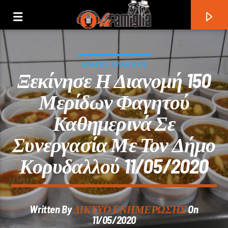
ΔΡΑΣΕΙΣ ΣΥΛΛΟΓΟΥ
Ξεκίνησε Η Διανομή 150
Μερίδων Φαγητού
Καθημερινά Σε
Συνεργασία Με Τον Δήμο
Κορυδαλλού 11/05/2020
Current Track
Written By
ΔΙΚΤΥΟ ΕΝΗΜΕΡΩΣΗΣ
On
Title
11/05/2020
Artist