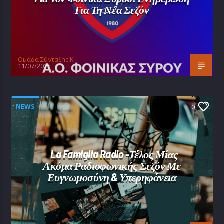
Για Τη Νέα Σεζόν
Oμάδα Σύνταξης Κ
11/07/2025
NEWS
0
La Famiglia Radio -Τέλος Μίας
Ακόμα Ραδιοφωνικής Σεζόν Με
Ευγνωμοσύνη & Υπερηφάνεια