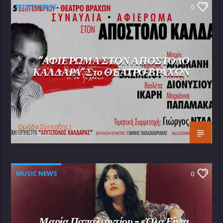
MUSIC NEWS
0
“ΑΦΙΕΡΩΜΑ ΣΤΟΝ ΑΠΟΣΤΟΛΟ
ΚΑΛΔΑΡΑ” Στο ΘΕΑΤΡΟ ΒΡΑΧΩΝ
Oμάδα Σύνταξης Ι
25/07/2026
MUSIC NEWS
0
Μαρία Παπαλεοντίου – «Όλα Είναι