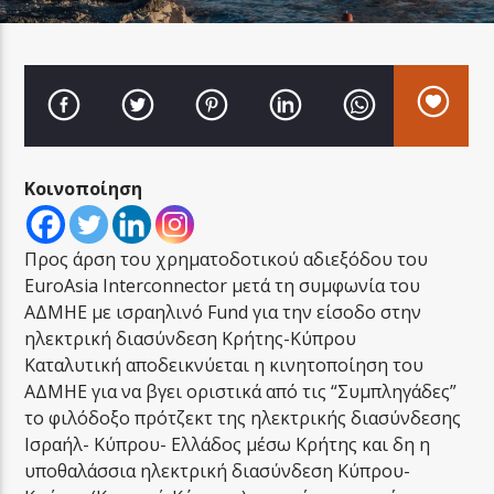
LA FAMIGLIA RADIO
Κοινοποίηση
LA FAMIGLIA ΝΗΣΙΩΤΙΚΑ
Προς άρση του χρηματοδοτικού αδιεξόδου του
EuroAsia Interconnector μετά τη συμφωνία του
ΑΔΜΗΕ με ισραηλινό Fund για την είσοδο στην
ηλεκτρική διασύνδεση Κρήτης-Κύπρου
Καταλυτική αποδεικνύεται η κινητοποίηση του
ΑΔΜΗΕ για να βγει οριστικά από τις “Συμπληγάδες”
το φιλόδοξο πρότζεκτ της ηλεκτρικής διασύνδεσης
Ισραήλ- Κύπρου- Ελλάδος μέσω Κρήτης και δη η
υποθαλάσσια ηλεκτρική διασύνδεση Κύπρου-