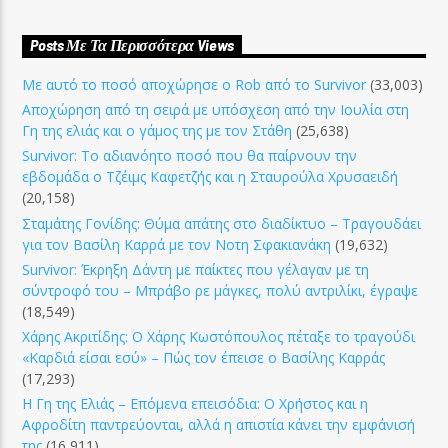
Posts Με Τα Περισσότερα Views
Με αυτό το ποσό αποχώρησε ο Rob από το Survivor
(33,003)
Αποχώρηση από τη σειρά με υπόσχεση από την Ιουλία στη
Γη της ελιάς και ο γάμος της με τον Στάθη
(25,638)
Survivor: Το αδιανόητο ποσό που θα παίρνουν την
εβδομάδα ο Τζέιμς Καφετζής και η Σταυρούλα Χρυσαειδή
(20,158)
Σταμάτης Γονίδης: Θύμα απάτης στο διαδίκτυο – Τραγουδάει
για τον Βασίλη Καρρά με τον Νοτη Σφακιανάκη
(19,632)
Survivor: Έκρηξη Δάντη με παίκτες που γέλαγαν με τη
σύντροφό του – Μπράβο ρε μάγκες, πολύ αντριλίκι, έγραψε
(18,549)
Χάρης Ακριτίδης: Ο Χάρης Κωστόπουλος πέταξε το τραγούδι
«Καρδιά είσαι εσύ» – Πώς τον έπεισε ο Βασίλης Καρράς
(17,293)
Η Γη της Ελιάς – Επόμενα επεισόδια: Ο Χρήστος και η
Αφροδίτη παντρεύονται, αλλά η απιστία κάνει την εμφάνισή
της
(16,911)