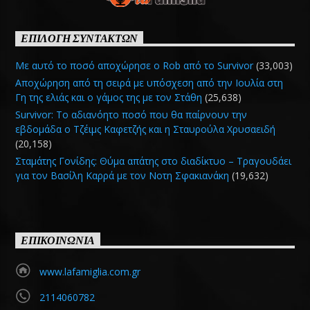
ΕΠΙΛΟΓΗ ΣΥΝΤΑΚΤΩΝ
Με αυτό το ποσό αποχώρησε ο Rob από το Survivor
(33,003)
Αποχώρηση από τη σειρά με υπόσχεση από την Ιουλία στη
Γη της ελιάς και ο γάμος της με τον Στάθη
(25,638)
Survivor: Το αδιανόητο ποσό που θα παίρνουν την
εβδομάδα ο Τζέιμς Καφετζής και η Σταυρούλα Χρυσαειδή
(20,158)
Σταμάτης Γονίδης: Θύμα απάτης στο διαδίκτυο – Τραγουδάει
για τον Βασίλη Καρρά με τον Νοτη Σφακιανάκη
(19,632)
ΕΠΙΚΟΙΝΩΝΙΑ
www.lafamiglia.com.gr
2114060782