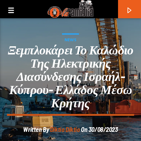
NEWS
Ξεμπλοκάρει Το Καλώδιο
Της Ηλεκτρικής
Διασύνδεσης Ισραήλ-
Κύπρου- Ελλάδος Μέσω
Κρήτης
Current Track
Written By
Diktio Diktio
On 30/08/2023
Title
Artist