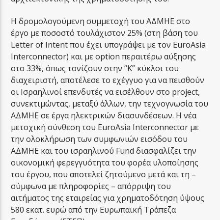
Η δρομολογούμενη συμμετοχή του ΑΔΜΗΕ στο
έργο με ποσοστό τουλάχιστον 25% (στη βάση του
Letter of Intent που έχει υπογράψει με τον EuroAsia
Interconnector) και με option περαιτέρω αύξησης
στο 33%, όπως τονίζουν στην “Κ” κύκλοι του
διαχειριστή, αποτέλεσε το εχέγγυο για να πεισθούν
οι Ισραηλινοί επενδυτές να εισέλθουν στο project,
συνεκτιμώντας, μεταξύ άλλων, την τεχνογνωσία του
ΑΔΜΗΕ σε έργα ηλεκτρικών διασυνδέσεων. Η νέα
μετοχική σύνθεση του EuroAsia Interconnector με
την ολοκλήρωση των συμφωνιών εισόδου του
ΑΔΜΗΕ και του ισραηλινού Fund διασφαλίζει την
οικονομική φερεγγυότητα του φορέα υλοποίησης
του έργου, που αποτελεί ζητούμενο μετά και τη –
σύμφωνα με πληροφορίες – απόρριψη του
αιτήματος της εταιρείας για χρηματοδότηση ύψους
580 εκατ. ευρώ από την Ευρωπαϊκή Τράπεζα