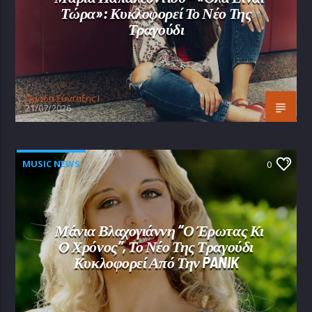
Τώρα»: Κυκλοφορεί Το Νέο Της
Τραγούδι
Oμάδα Σύνταξης Ι
21/07/2026
MUSIC NEWS
0
Μάνια Βλαχογιάννη “Ο Έρωτας Κι
Ο Χρόνος”, Το Νέο Της Τραγούδι
Κυκλοφορεί Από Την PANIK