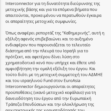
Interconnector για τη δυνατότητα διεύρυνσης της
μετοχικής βάσης και για τα επόμενα βήματα που
απαιτούνται, προκειμένου να περατωθούν έγκαιρα
οι απαραίτητες μετοχικές συμφωνίες.
Όπως αναφέρει ρεπορτάζ της “Καθημερινής”, αυτή η
εξέλιξη αφενός επιβεβαιώνει και το αυξημένο
ενδιαφέρον που παρουσιάζεται το τελευταίο
διάστημα από την πλευρά του Ισραήλ για το
πρότζεκτ, και αφετέρου δίνει λύση στο
χρηματοδοτικό κενό που υπήρχε και έθετε υπό
αμφισβήτηση την ομαλή εξέλιξη του έργου. Και
τούτο διότι με τη μετοχική συμμετοχή του ΑΔΜΗΕ
και του ισραηλινού Fund στον EuroAsia
Interconnector δημιουργούνται οι απαραίτητες
προϋποθέσεις (ικανό μετοχικό κεφάλαιο) για τη
δανειοδότηση του έργου από την Ευρωπαϊκή
Τράπεζα Επενδύσεων και την ολοκλήρωση της
αρχιτεκτονικής της χρηματοδότησής του.