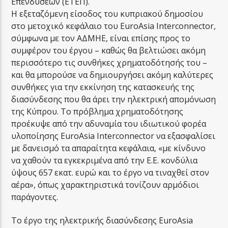
Επενδύσεων (ΕΤΕΠ).
Η εξεταζόμενη είσοδος του κυπριακού δημοσίου
στο μετοχικό κεφάλαιο του EuroΑsia Interconnector,
σύμφωνα με τον ΑΔΜΗΕ, είναι επίσης προς το
συμφέρον του έργου – καθώς θα βελτιώσει ακόμη
περισσότερο τις συνθήκες χρηματοδότησής του –
και θα μπορούσε να δημιουργήσει ακόμη καλύτερες
συνθήκες για την εκκίνηση της κατασκευής της
διασύνδεσης που θα άρει την ηλεκτρική απομόνωση
της Κύπρου. Το πρόβλημα χρηματοδότησης
προέκυψε από την αδυναμία του ιδιωτικού φορέα
υλοποίησης EuroAsia Interconnector να εξασφαλίσει
με δανεισμό τα απαραίτητα κεφάλαια, «με κίνδυνο
να χαθούν τα εγκεκριμένα από την Ε.Ε. κονδύλια
ύψους 657 εκατ. ευρώ και το έργο να τιναχθεί στον
αέρα», όπως χαρακτηριστικά τονίζουν αρμόδιοι
παράγοντες.
Το έργο της ηλεκτρικής διασύνδεσης EuroAsia