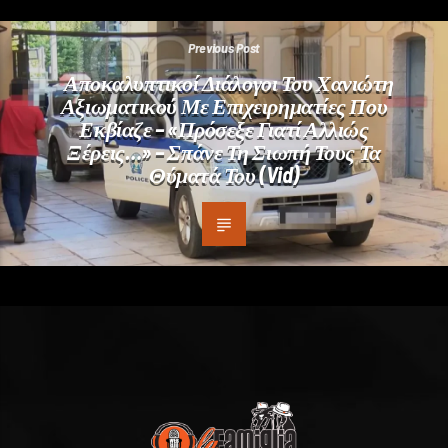
Previous Post
Αποκαλυπτικοί Διάλογοι Του Χανιώτη
Αξιωματικού Με Επιχειρηματίες Που
Εκβίαζε – «Πρόσεξε Γιατί Αλλιώς
Ξέρεις…» – Σπάνε Τη Σιωπή Τους Τα
Θύματά Του (vid)