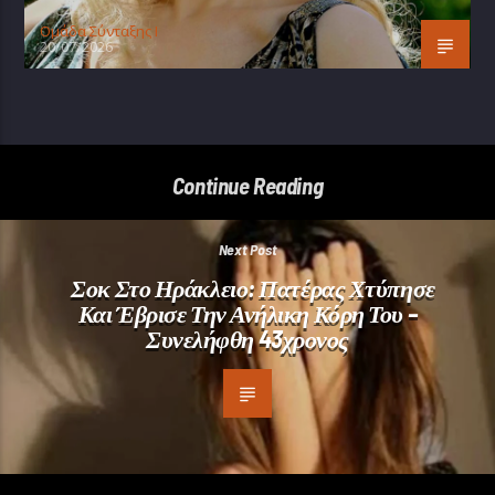
Oμάδα Σύνταξης Ι
20/07/2026
Continue Reading
Next Post
Σοκ Στο Ηράκλειο: Πατέρας Χτύπησε
Και Έβρισε Την Ανήλικη Κόρη Του –
Συνελήφθη 43χρονος