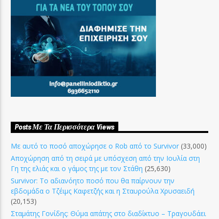
Posts Με Τα Περισσότερα Views
Με αυτό το ποσό αποχώρησε ο Rob από το Survivor
(33,000)
Αποχώρηση από τη σειρά με υπόσχεση από την Ιουλία στη
Γη της ελιάς και ο γάμος της με τον Στάθη
(25,630)
Survivor: Το αδιανόητο ποσό που θα παίρνουν την
εβδομάδα ο Τζέιμς Καφετζής και η Σταυρούλα Χρυσαειδή
(20,153)
Σταμάτης Γονίδης: Θύμα απάτης στο διαδίκτυο – Τραγουδάει