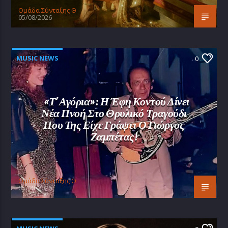
Oμάδα Σύνταξης Θ
05/08/2026
MUSIC NEWS
0
«Τ’ Αγόρια»: Η Έφη Κοντού Δίνει
Νέα Πνοή Στο Θρυλικό Τραγούδι
Που Της Είχε Γράψει Ο Γιώργος
Ζαμπέτας!
Oμάδα Σύνταξης Θ
05/08/2026