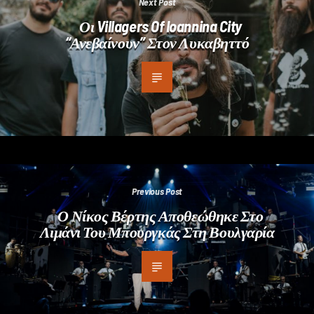
Next Post
Οι Villagers Of Ioannina City
“ανεβαίνουν” Στον Λυκαβηττό
Previous Post
Ο Νίκος Βέρτης Αποθεώθηκε Στο
Λιμάνι Του Μπουργκάς Στη Βουλγαρία