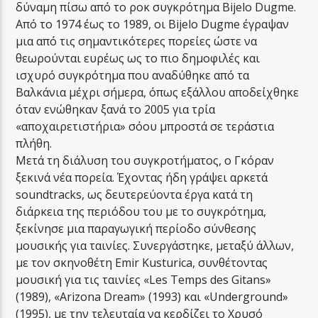
δύναμη πίσω από το ροκ συγκρότημα Bijelo Dugme.
Από το 1974 έως το 1989, οι Bijelo Dugme έγραψαν
μια από τις σημαντικότερες πορείες ώστε να
θεωρούνται ευρέως ως το πιο δημοφιλές και
ισχυρό συγκρότημα που αναδύθηκε από τα
Βαλκάνια μέχρι σήμερα, όπως εξάλλου αποδείχθηκε
όταν ενώθηκαν ξανά το 2005 για τρία
«αποχαιρετιστήρια» σόου μπροστά σε τεράστια
πλήθη.
Μετά τη διάλυση του συγκροτήματος, ο Γκόραν
ξεκινά νέα πορεία. Έχοντας ήδη γράψει αρκετά
soundtracks, ως δευτερεύοντα έργα κατά τη
διάρκεια της περιόδου του με το συγκρότημα,
ξεκίνησε μια παραγωγική περίοδο σύνθεσης
μουσικής για ταινίες. Συνεργάστηκε, μεταξύ άλλων,
με τον σκηνοθέτη Emir Kusturica, συνθέτοντας
μουσική για τις ταινίες «Les Temps des Gitans»
(1989), «Arizona Dream» (1993) και «Underground»
(1995), με την τελευταία να κερδίζει το Χρυσό