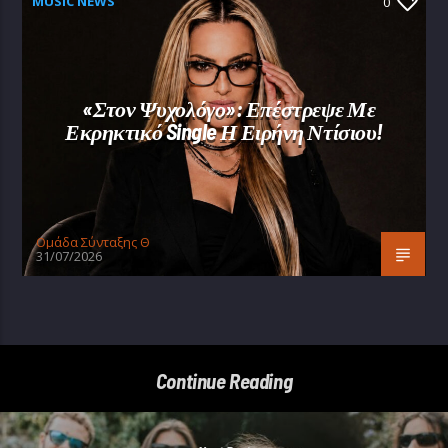
MUSIC NEWS
0
«Στον Ψυχολόγο»: Επέστρεψε Με
Εκρηκτικό Single Η Ειρήνη Ντίσιου!
Oμάδα Σύνταξης Θ
31/07/2026
Continue Reading