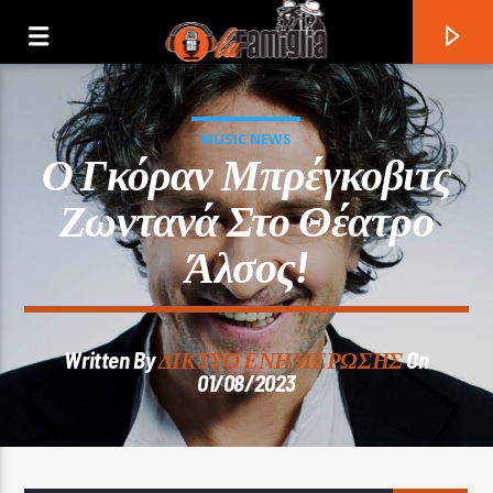
MUSIC NEWS
Ο Γκόραν Μπρέγκοβιτς
Ζωντανά Στο Θέατρο
Άλσος!
Written By
ΔΙΚΤΥΟ ΕΝΗΜΕΡΩΣΗΣ
On
01/08/2023
Current Track
Title
Artist