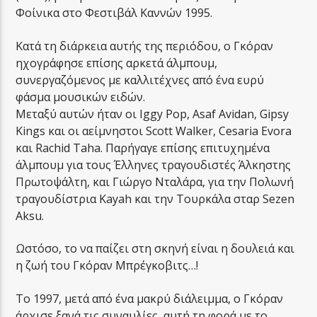
Φοίνικα στο Φεστιβάλ Καννών 1995.
Κατά τη διάρκεια αυτής της περιόδου, ο Γκόραν
ηχογράφησε επίσης αρκετά άλμπουμ,
συνεργαζόμενος με καλλιτέχνες από ένα ευρύ
φάσμα μουσικών ειδών.
Μεταξύ αυτών ήταν οι Iggy Pop, Asaf Avidan, Gipsy
Kings και οι αείμνηστοι Scott Walker, Cesaria Evora
και Rachid Taha. Παρήγαγε επίσης επιτυχημένα
άλμπουμ για τους Έλληνες τραγουδιστές Άλκηστης
Πρωτοψάλτη, και Γιώργο Νταλάρα, για την Πολωνή
τραγουδίστρια Kayah και την Τουρκάλα σταρ Sezen
Aksu.
Ωστόσο, το να παίζει στη σκηνή είναι η δουλειά και
η ζωή του Γκόραν Μπρέγκοβιτς…!
Το 1997, μετά από ένα μακρύ διάλειμμα, ο Γκόραν
άρχισε ξανά τις συναυλίες, αυτή τη φορά με το