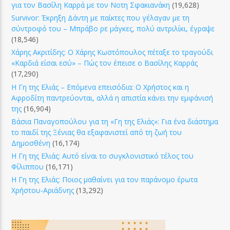
για τον Βασίλη Καρρά με τον Νοτη Σφακιανάκη
(19,628)
Survivor: Έκρηξη Δάντη με παίκτες που γέλαγαν με τη
σύντροφό του – Μπράβο ρε μάγκες, πολύ αντριλίκι, έγραψε
(18,546)
Χάρης Ακριτίδης: Ο Χάρης Κωστόπουλος πέταξε το τραγούδι
«Καρδιά είσαι εσύ» – Πώς τον έπεισε ο Βασίλης Καρράς
(17,290)
Η Γη της Ελιάς – Επόμενα επεισόδια: Ο Χρήστος και η
Αφροδίτη παντρεύονται, αλλά η απιστία κάνει την εμφάνισή
της
(16,904)
Βάσια Παναγοπούλου για τη «Γη της Ελιάς»: Για ένα διάστημα
το παιδί της Ξένιας θα εξαφανιστεί από τη ζωή του
Δημοσθένη
(16,174)
Η Γη της Ελιάς: Αυτό είναι το συγκλονιστικό τέλος του
Φίλιππου
(16,171)
Η Γη της Ελιάς: Ποιος μαθαίνει για τον παράνομο έρωτα
Χρήστου-Αριάδνης
(13,292)