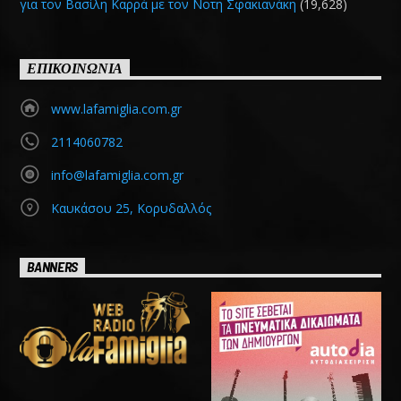
για τον Βασίλη Καρρά με τον Νοτη Σφακιανάκη
(19,628)
ΕΠΙΚΟΙΝΩΝΙΑ
www.lafamiglia.com.gr
2114060782
info@lafamiglia.com.gr
Καυκάσου 25, Κορυδαλλός
BANNERS