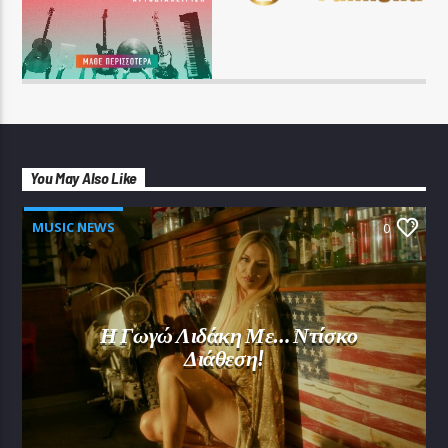
You May Also Like
MUSIC NEWS
0
Η Γωγώ Λιδάκη Με… Ντίσκο
Διάθεση!