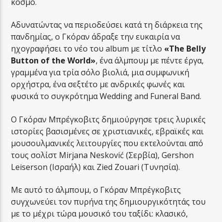
κόσμο.
Αδυνατώντας να περιοδεύσει κατά τη διάρκεια της
πανδημίας, ο Γκόραν άδραξε την ευκαιρία να
ηχογραφήσει το νέο του album με τίτλο
«The Belly
Button of the World»
, ένα άλμπουμ με πέντε έργα,
γραμμένα για τρία σόλο βιολιά, μια συμφωνική
ορχήστρα, ένα σεξτέτο με ανδρικές φωνές και
φυσικά το συγκρότημα Wedding and Funeral Band.
Ο Γκόραν Μπρέγκοβιτς δημιούργησε τρεις λυρικές
ιστορίες βασισμένες σε χριστιανικές, εβραϊκές και
μουσουλμανικές λειτουργίες που εκτελούνται από
τους σολίστ Mirjana Nesković (Σερβία), Gershon
Leiserson (Ισραήλ) και Zied Zouari (Τυνησία).
Με αυτό το άλμπουμ, ο Γκόραν Μπρέγκοβιτς
συγχωνεύει τον πυρήνα της δημιουργικότητάς του
με το μέχρι τώρα μουσικό του ταξίδι: κλασικό,