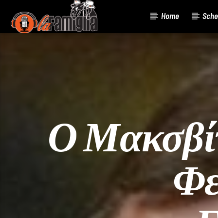
Home
Sche
Current Track
Title
Artist
Ο Μακσβί
Φε