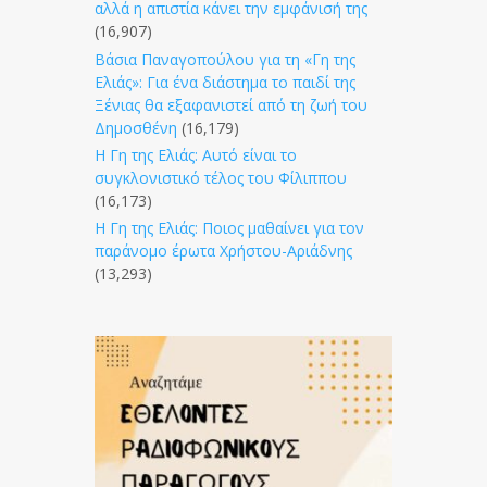
αλλά η απιστία κάνει την εμφάνισή της
(16,907)
Βάσια Παναγοπούλου για τη «Γη της
Ελιάς»: Για ένα διάστημα το παιδί της
Ξένιας θα εξαφανιστεί από τη ζωή του
Δημοσθένη
(16,179)
Η Γη της Ελιάς: Αυτό είναι το
συγκλονιστικό τέλος του Φίλιππου
(16,173)
Η Γη της Ελιάς: Ποιος μαθαίνει για τον
παράνομο έρωτα Χρήστου-Αριάδνης
(13,293)