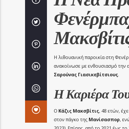
Φενέρμπαχ
Μακσβίτι
Η λιθουανική παροικία στη Φενέ
ανακοίνωσε με ενθουσιασμό την 
Σαρούνας Γιασικεβίτσιους
.
Η Καριέρα Το
Ο
Κάζις Μακσβίτις
, 48 ετών, έχ
στον πάγκο της
Μανίσασπορ
, εν
2023). Επίσης, από το 2021 έως 