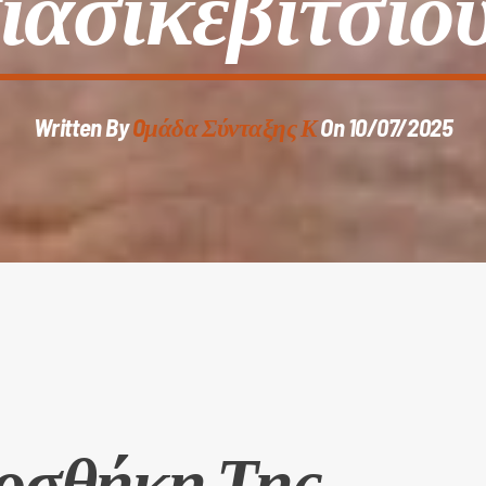
ιασικεβίτσιο
Written By
Oμάδα Σύνταξης Κ
On 10/07/2025
οσθήκη Της