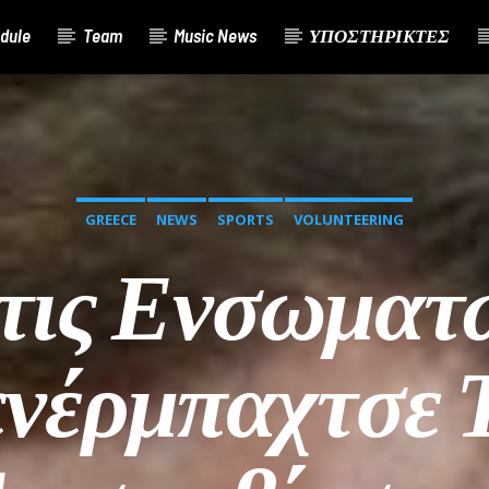
dule
Team
Music News
ΥΠΟΣΤΗΡΙΚΤΕΣ
GREECE
NEWS
SPORTS
VOLUNTEERING
τις Ενσωματώ
νέρμπαχτσε 