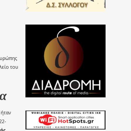
Ευρώπης
λείο του
ρα
 ήταν
22-
κής