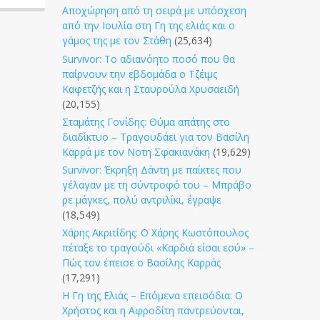
Αποχώρηση από τη σειρά με υπόσχεση
από την Ιουλία στη Γη της ελιάς και ο
γάμος της με τον Στάθη
(25,634)
Survivor: Το αδιανόητο ποσό που θα
παίρνουν την εβδομάδα ο Τζέιμς
Καφετζής και η Σταυρούλα Χρυσαειδή
(20,155)
Σταμάτης Γονίδης: Θύμα απάτης στο
διαδίκτυο – Τραγουδάει για τον Βασίλη
Καρρά με τον Νοτη Σφακιανάκη
(19,629)
Survivor: Έκρηξη Δάντη με παίκτες που
γέλαγαν με τη σύντροφό του – Μπράβο
ρε μάγκες, πολύ αντριλίκι, έγραψε
(18,549)
Χάρης Ακριτίδης: Ο Χάρης Κωστόπουλος
πέταξε το τραγούδι «Καρδιά είσαι εσύ» –
Πώς τον έπεισε ο Βασίλης Καρράς
(17,291)
Η Γη της Ελιάς – Επόμενα επεισόδια: Ο
Χρήστος και η Αφροδίτη παντρεύονται,