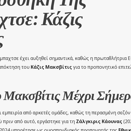
τσε: Κάζις
ς
ρμπαχτσε έχει αυξηθεί σημαντικά, καθώς η πρωταθλήτρια 
απόκτηση του
Κάζις Μακσβίτις
για το προπονητικό επιτε
υ Μακσβίτις Μέχρι Σήμε
ει εμπειρία από αρκετές ομάδες, καθώς τη περασμένη σεζόν
ώ πριν από αυτό, εργάστηκε για τη
Ζάλγκιρις Κάουνας
(20
το 2024 υπηρέτησε ως ομοσπονδιακός προπονητής της
Εθνι