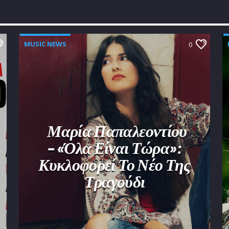
MUSIC NEWS
0
Μαρία Παπαλεοντίου
– «Όλα Είναι Τώρα»:
Κυκλοφορεί Το Νέο Της
Τραγούδι