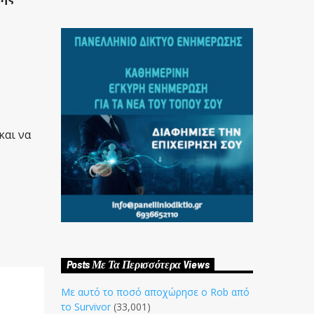
και να
Posts Με Τα Περισσότερα Views
Με αυτό το ποσό αποχώρησε ο Rob από
το Survivor
(33,001)