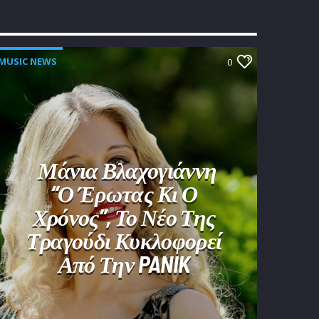
MUSIC NEWS
0
Μάνια Βλαχογιάννη
“Ο Έρωτας Κι Ο
Χρόνος”, Το Νέο Της
Τραγούδι Κυκλοφορεί
Από Την PANIK