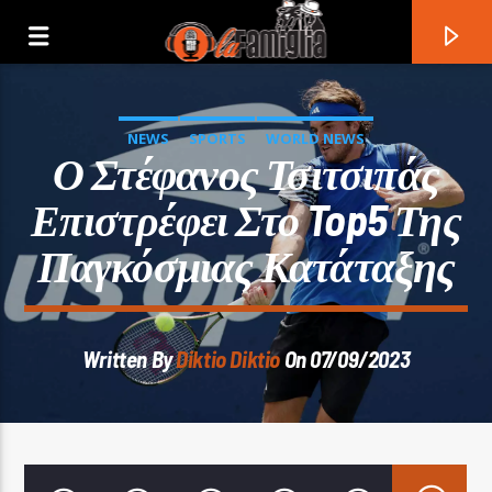
NEWS
SPORTS
WORLD NEWS
Ο Στέφανος Τσιτσιπάς
Επιστρέφει Στο Top5 Της
Παγκόσμιας Κατάταξης
Written By
Diktio Diktio
On 07/09/2023
Current Track
Title
Artist