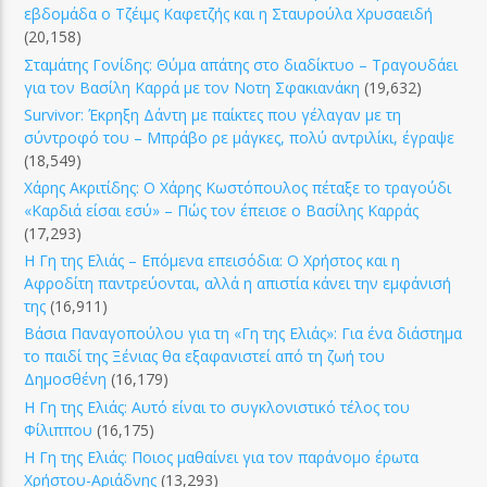
εβδομάδα ο Τζέιμς Καφετζής και η Σταυρούλα Χρυσαειδή
(20,158)
Σταμάτης Γονίδης: Θύμα απάτης στο διαδίκτυο – Τραγουδάει
για τον Βασίλη Καρρά με τον Νοτη Σφακιανάκη
(19,632)
Survivor: Έκρηξη Δάντη με παίκτες που γέλαγαν με τη
σύντροφό του – Μπράβο ρε μάγκες, πολύ αντριλίκι, έγραψε
(18,549)
Χάρης Ακριτίδης: Ο Χάρης Κωστόπουλος πέταξε το τραγούδι
«Καρδιά είσαι εσύ» – Πώς τον έπεισε ο Βασίλης Καρράς
(17,293)
Η Γη της Ελιάς – Επόμενα επεισόδια: Ο Χρήστος και η
Αφροδίτη παντρεύονται, αλλά η απιστία κάνει την εμφάνισή
της
(16,911)
Βάσια Παναγοπούλου για τη «Γη της Ελιάς»: Για ένα διάστημα
το παιδί της Ξένιας θα εξαφανιστεί από τη ζωή του
Δημοσθένη
(16,179)
Η Γη της Ελιάς: Αυτό είναι το συγκλονιστικό τέλος του
Φίλιππου
(16,175)
Η Γη της Ελιάς: Ποιος μαθαίνει για τον παράνομο έρωτα
Χρήστου-Αριάδνης
(13,293)