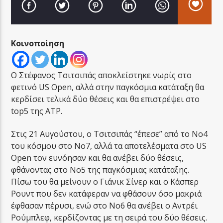
Κοινοποίηση
LA FAMIGLIA RADIO
Ο Στέφανος Τσιτσιπάς αποκλείστηκε νωρίς στο
φετινό US Open, αλλά στην παγκόσμια κατάταξη θα
κερδίσει τελικά δύο θέσεις και θα επιστρέψει στο
top5 της ATP.
LA FAMIGLIA ΝΗΣΙΩΤΙΚΑ
Στις 21 Αυγούστου, ο Τσιτσιπάς “έπεσε” από το Νο4
του κόσμου στο Νο7, αλλά τα αποτελέσματα στο US
Open τον ευνόησαν και θα ανέβει δύο θέσεις,
φθάνοντας στο Νο5 της παγκόσμιας κατάταξης.
Πίσω του θα μείνουν ο Γιάνικ Σίνερ και ο Κάσπερ
Ρουντ που δεν κατάφεραν να φθάσουν όσο μακριά
έφθασαν πέρυσι, ενώ στο Νο6 θα ανέβει ο Αντρέι
Ρούμπλεφ, κερδίζοντας με τη σειρά του δύο θέσεις.