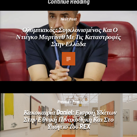
Continue Reading
Next Post
Ολυμπιακός: Συγκλονισμένος Και Ο
Ντιέγκο Μαρτίνεθ Με Τις Καταστροφές
Στην Ελλάδα
Previous Post
Κακοκαιρία Daniel: Εισροή Υδάτων
Στην Εθνική Πινακοθήκη Και Στο
Υπόγειο Του REX