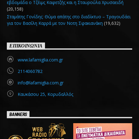
εβδομάδα ο Τζέιμς Καφετζής και η Σταυρούλα Χρυσαειδή
(20,158)
Σταμάτης Γονίδης: Θύμα απάτης στο διαδίκτυο – Τραγουδάει
για τον Βασίλη Καρρά με τον Νοτη Σφακιανάκη
(19,632)
ΕΠΙΚΟΙΝΩΝΙΑ
www.lafamiglia.com.gr
2114060782
info@lafamiglia.com.gr
Καυκάσου 25, Κορυδαλλός
BANNERS