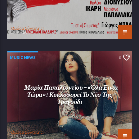
Oμάδα Σύνταξης Ι
25/07/2026
MUSIC NEWS
0
Μαρία Παπαλεοντίου – «Όλα Είναι
Τώρα»: Κυκλοφορεί Το Νέο Της
Τραγούδι
Oμάδα Σύνταξης Ι
21/07/2026