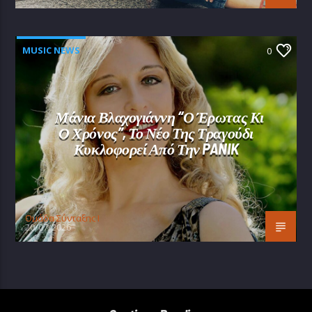
MUSIC NEWS
0
Μάνια Βλαχογιάννη “Ο Έρωτας Κι
Ο Χρόνος”, Το Νέο Της Τραγούδι
Κυκλοφορεί Από Την PANIK
Oμάδα Σύνταξης Ι
20/07/2026