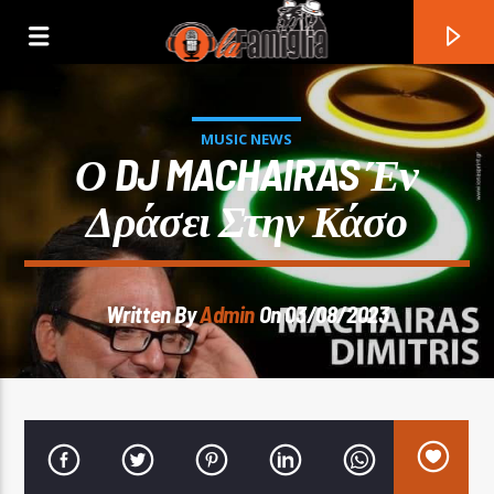
MUSIC NEWS
Ο DJ MACHAIRAS Έν
Δράσει Στην Κάσο
Written By
Admin
On 03/08/2023
Current Track
Title
Artist