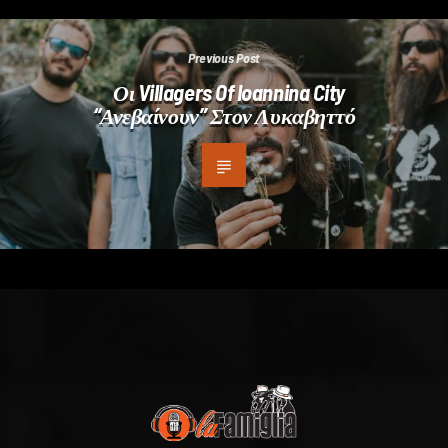
Previous Post
Οι Villagers Of Ioannina City
“ανεβαίνουν” Στον Λυκαβηττό