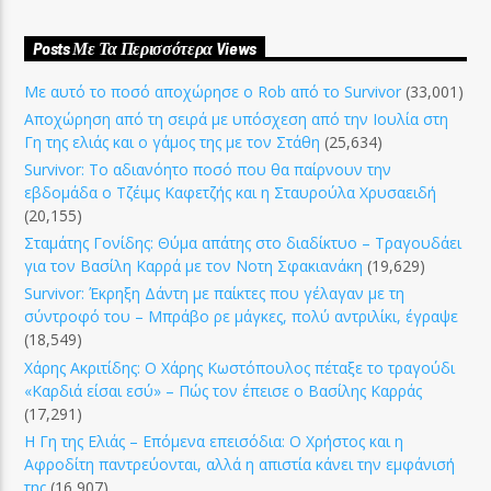
Posts Με Τα Περισσότερα Views
Με αυτό το ποσό αποχώρησε ο Rob από το Survivor
(33,001)
Αποχώρηση από τη σειρά με υπόσχεση από την Ιουλία στη
Γη της ελιάς και ο γάμος της με τον Στάθη
(25,634)
Survivor: Το αδιανόητο ποσό που θα παίρνουν την
εβδομάδα ο Τζέιμς Καφετζής και η Σταυρούλα Χρυσαειδή
(20,155)
Σταμάτης Γονίδης: Θύμα απάτης στο διαδίκτυο – Τραγουδάει
για τον Βασίλη Καρρά με τον Νοτη Σφακιανάκη
(19,629)
Survivor: Έκρηξη Δάντη με παίκτες που γέλαγαν με τη
σύντροφό του – Μπράβο ρε μάγκες, πολύ αντριλίκι, έγραψε
(18,549)
Χάρης Ακριτίδης: Ο Χάρης Κωστόπουλος πέταξε το τραγούδι
«Καρδιά είσαι εσύ» – Πώς τον έπεισε ο Βασίλης Καρράς
(17,291)
Η Γη της Ελιάς – Επόμενα επεισόδια: Ο Χρήστος και η
Αφροδίτη παντρεύονται, αλλά η απιστία κάνει την εμφάνισή
της
(16,907)