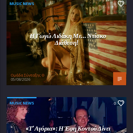
MUSIC NEWS
0
Η Γωγώ Λιδάκη Με… Ντίσκο
Διάθεση!
Oμάδα Σύνταξης Θ
05/08/2026
MUSIC NEWS
0
«Τ’ Αγόρια»: Η Έφη Κοντού Δίνει