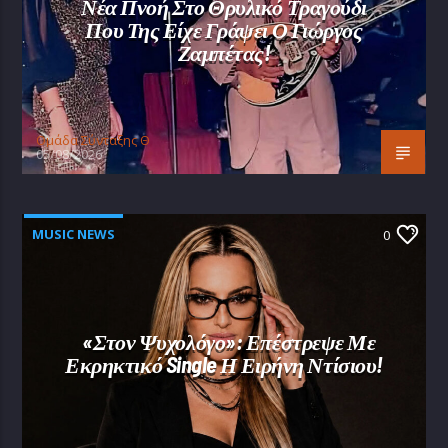
Νέα Πνοή Στο Θρυλικό Τραγούδι
Που Της Είχε Γράψει Ο Γιώργος
Ζαμπέτας!
Oμάδα Σύνταξης Θ
05/08/2026
MUSIC NEWS
0
«Στον Ψυχολόγο»: Επέστρεψε Με
Εκρηκτικό Single Η Ειρήνη Ντίσιου!