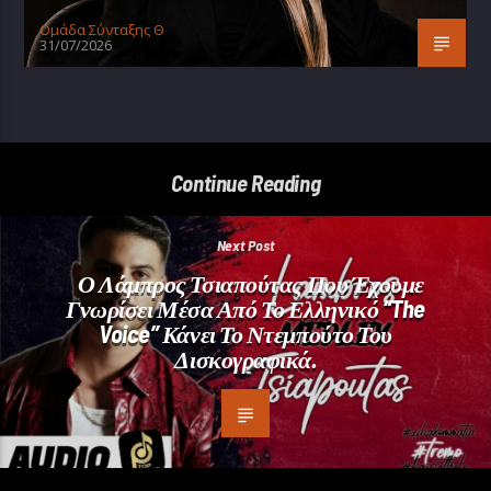
Oμάδα Σύνταξης Θ
31/07/2026
Continue Reading
Next Post
Ο Λάμπρος Τσιαπούτας Που Έχουμε
Γνωρίσει Μέσα Από Το Ελληνικό “The
Voice” Κάνει Το Ντεμπούτο Του
Δισκογραφικά.